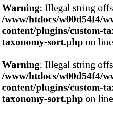
Warning
: Illegal string off
/www/htdocs/w00d54f4/w
content/plugins/custom-t
taxonomy-sort.php
on lin
Warning
: Illegal string off
/www/htdocs/w00d54f4/w
content/plugins/custom-t
taxonomy-sort.php
on lin