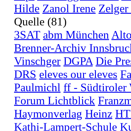
Hilde
Zanol Irene
Zelger
Quelle (81)
3SAT
abm München
Alt
Brenner-Archiv Innsbruc
Vinschger
DGPA
Die Pre
DRS
eleves our eleves
Fa
Paulmichl
ff - Südtirol
Forum Lichtblick
Franzm
Haymonverlag
Heinz
HT
Kathi-Lampert-Schule
Ku