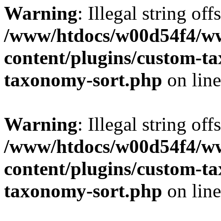
Warning
: Illegal string off
/www/htdocs/w00d54f4/w
content/plugins/custom-t
taxonomy-sort.php
on lin
Warning
: Illegal string off
/www/htdocs/w00d54f4/w
content/plugins/custom-t
taxonomy-sort.php
on lin