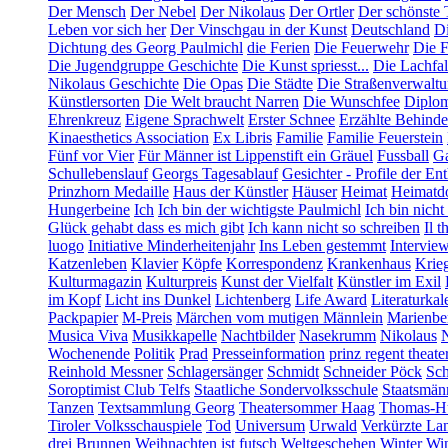
Der Mensch
Der Nebel
Der Nikolaus
Der Ortler
Der schönste 
Leben vor sich her
Der Vinschgau in der Kunst
Deutschland
Di
Dichtung des Georg Paulmichl
die Ferien
Die Feuerwehr
Die F
Die Jugendgruppe Geschichte
Die Kunst spriesst...
Die Lachfal
Nikolaus Geschichte
Die Opas
Die Städte
Die Straßenverwalt
Künstlersorten
Die Welt braucht Narren
Die Wunschfee
Diplom
Ehrenkreuz
Eigene Sprachwelt
Erster Schnee
Erzählte Behind
Kinaesthetics Association
Ex Libris
Familie
Familie Feuerstein
Fünf vor Vier
Für Männer ist Lippenstift ein Gräuel
Fussball
Ga
Schullebenslauf
Georgs Tagesablauf
Gesichter - Profile der En
Prinzhorn Medaille
Haus der Künstler
Häuser
Heimat
Heimatd
Hungerbeine
Ich
Ich bin der wichtigste Paulmichl
Ich bin nicht
Glück gehabt dass es mich gibt
Ich kann nicht so schreiben
Il t
luogo
Initiative Minderheitenjahr
Ins Leben gestemmt
Intervie
Katzenleben
Klavier
Köpfe
Korrespondenz
Krankenhaus
Krie
Kulturmagazin
Kulturpreis
Kunst der Vielfalt
Künstler im Exil
im Kopf
Licht ins Dunkel
Lichtenberg
Life Award
Literaturkal
Packpapier
M-Preis
Märchen vom mutigen Männlein
Marienbe
Musica Viva
Musikkapelle
Nachtbilder
Nasekrumm
Nikolaus
Wochenende
Politik
Prad
Presseinformation
prinz regent theate
Reinhold Messner
Schlagersänger
Schmidt
Schneider Pöck
Sch
Soroptimist Club Telfs
Staatliche Sondervolksschule
Staatsmän
Tanzen
Textsammlung Georg
Theatersommer Haag
Thomas-Hü
Tiroler Volksschauspiele
Tod
Universum
Urwald
Verkürzte La
drei Brunnen
Weihnachten ist futsch
Weltgeschehen
Winter
Win