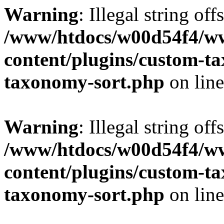
Warning
: Illegal string off
/www/htdocs/w00d54f4/w
content/plugins/custom-t
taxonomy-sort.php
on lin
Warning
: Illegal string off
/www/htdocs/w00d54f4/w
content/plugins/custom-t
taxonomy-sort.php
on lin