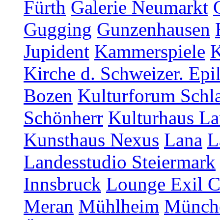
Fürth
Galerie Neumarkt
Gugging
Gunzenhausen
Jupident
Kammerspiele
K
Kirche d. Schweizer. Epi
Bozen
Kulturforum Schl
Schönherr
Kulturhaus La
Kunsthaus Nexus
Lana
L
Landesstudio Steiermark
Innsbruck
Lounge Exil C
Meran
Mühlheim
Münch