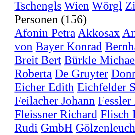
Tschengls
Wien
Wörgl
Z
Personen (156)
Afonin Petra
Akkosax
An
von
Bayer Konrad
Bernh
Breit Bert
Bürkle Michae
Roberta
De Gruyter
Donn
Eicher Edith
Eichfelder 
Feilacher Johann
Fessler
Fleissner Richard
Flisch 
Rudi
GmbH
Gölzenleucht