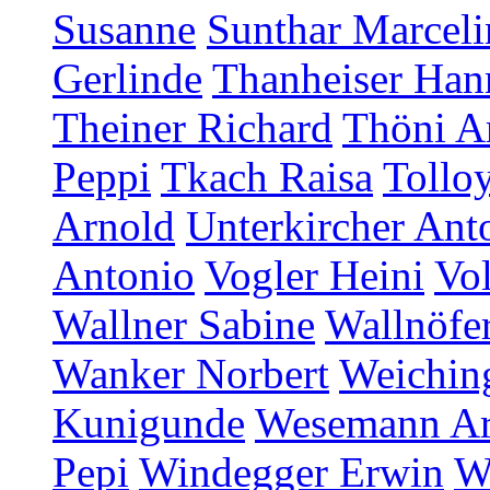
Susanne
Sunthar Marceli
Gerlinde
Thanheiser Han
Theiner Richard
Thöni A
Peppi
Tkach Raisa
Tollo
Arnold
Unterkircher Ant
Antonio
Vogler Heini
Vol
Wallner Sabine
Wallnöfer
Wanker Norbert
Weichin
Kunigunde
Wesemann A
Pepi
Windegger Erwin
W