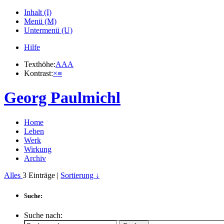
Inhalt (I)
Menü (M)
Untermenü (U)
Hilfe
Texthöhe:
A
A
A
Kontrast:
×
≡
Georg Paulmichl
Home
Leben
Werk
Wirkung
Archiv
Alles
3
Einträge |
Sortierung ↓
Suche:
Suche nach: