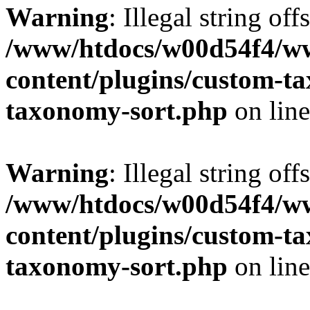
Warning
: Illegal string off
/www/htdocs/w00d54f4/w
content/plugins/custom-t
taxonomy-sort.php
on lin
Warning
: Illegal string off
/www/htdocs/w00d54f4/w
content/plugins/custom-t
taxonomy-sort.php
on lin