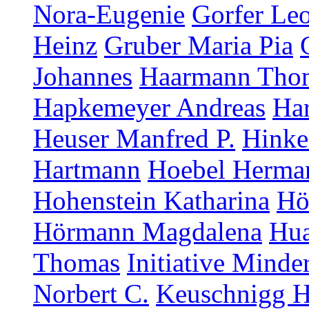
Nora-Eugenie
Gorfer Le
Heinz
Gruber Maria Pia
Johannes
Haarmann Tho
Hapkemeyer Andreas
Ha
Heuser Manfred P.
Hinke
Hartmann
Hoebel Herma
Hohenstein Katharina
Hö
Hörmann Magdalena
Hua
Thomas
Initiative Minde
Norbert C.
Keuschnigg H