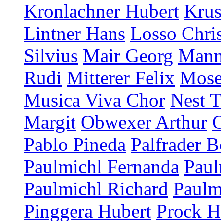
Kronlachner Hubert
Krus
Lintner Hans
Losso Chris
Silvius
Mair Georg
Mann
Rudi
Mitterer Felix
Mose
Musica Viva Chor
Nest T
Margit
Obwexer Arthur
Pablo Pineda
Palfrader B
Paulmichl Fernanda
Paul
Paulmichl Richard
Paulm
Pinggera Hubert
Prock H