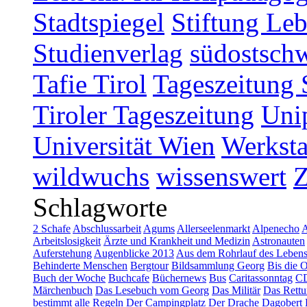
Stadtspiegel
Stiftung Leb
Studienverlag
südostschw
Tafie Tirol
Tageszeitung 
Tiroler Tageszeitung
Uni
Universität Wien
Werksta
wildwuchs
wissenswert
Schlagworte
2 Schafe
Abschlussarbeit
Agums
Allerseelenmarkt
Alpenecho
A
Arbeitslosigkeit
Ärzte und Krankheit und Medizin
Astronauten
Auferstehung
Augenblicke 2013
Aus dem Rohrlauf des Leben
Behinderte Menschen
Bergtour
Bildsammlung Georg
Bis die 
Buch der Woche
Buchcafe
Büchernews
Bus
Caritassonntag
C
Märchenbuch
Das Lesebuch vom Georg
Das Militär
Das Rettu
bestimmt alle Regeln
Der Campingplatz
Der Drache Dagobert