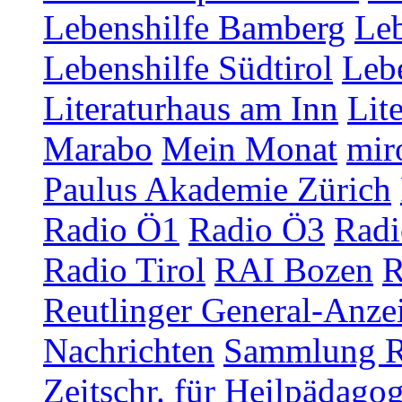
Lebenshilfe Bamberg
Leb
Lebenshilfe Südtirol
Lebe
Literaturhaus am Inn
Lit
Marabo
Mein Monat
mir
Paulus Akademie Zürich
Radio Ö1
Radio Ö3
Radi
Radio Tirol
RAI Bozen
R
Reutlinger General-Anze
Nachrichten
Sammlung R
Zeitschr. für Heilpädago