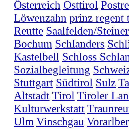
Österreich
Osttirol
Postr
Löwenzahn
prinz regent 
Reutte
Saalfelden/Steine
Bochum
Schlanders
Schl
Kastelbell
Schloss Schla
Sozialbegleitung
Schwei
Stuttgart
Südtirol
Sulz
T
Altstadt
Tirol
Tiroler Lan
Kulturwerkstatt
Traunreu
Ulm
Vinschgau
Vorarlbe