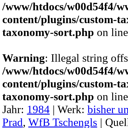
/www/htdocs/w00d54f4/w
content/plugins/custom-t
taxonomy-sort.php
on lin
Warning
: Illegal string off
/www/htdocs/w00d54f4/w
content/plugins/custom-t
taxonomy-sort.php
on lin
Jahr:
1984
|
Werk:
bisher un
Prad
,
WfB Tschengls
|
Quel