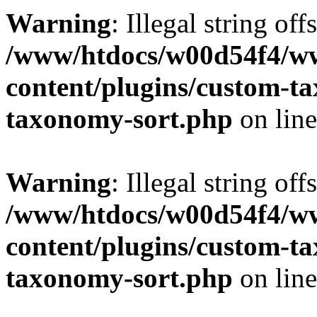
Warning
: Illegal string off
/www/htdocs/w00d54f4/w
content/plugins/custom-t
taxonomy-sort.php
on lin
Warning
: Illegal string off
/www/htdocs/w00d54f4/w
content/plugins/custom-t
taxonomy-sort.php
on lin