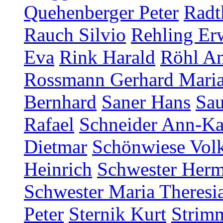
Quehenberger Peter
Radt
Rauch Silvio
Rehling Er
Eva
Rink Harald
Röhl An
Rossmann Gerhard Mari
Bernhard
Saner Hans
Sau
Rafael
Schneider Ann-Ka
Dietmar
Schönwiese Vol
Heinrich
Schwester Herm
Schwester Maria Theresia
Peter
Sternik Kurt
Strim