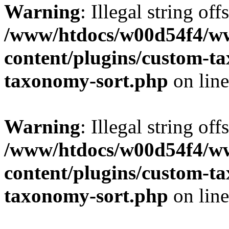
Warning
: Illegal string off
/www/htdocs/w00d54f4/w
content/plugins/custom-t
taxonomy-sort.php
on lin
Warning
: Illegal string off
/www/htdocs/w00d54f4/w
content/plugins/custom-t
taxonomy-sort.php
on lin