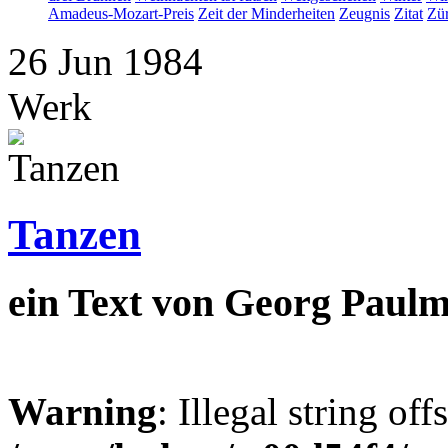
Amadeus-Mozart-Preis
Zeit der Minderheiten
Zeugnis
Zitat
Zür
26
Jun
1984
Werk
Tanzen
ein Text von Georg Paulm
Warning
: Illegal string off