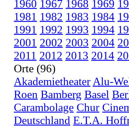
1960
1967
1968
1969
19
1981
1982
1983
1984
19
1991
1992
1993
1994
19
2001
2002
2003
2004
20
2011
2012
2013
2014
20
Orte (96)
Akademietheater
Alu-Wel
Roen
Bamberg
Basel
Ber
Carambolage
Chur
Cinem
Deutschland
E.T.A. Hoff