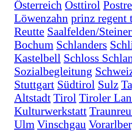
Österreich
Osttirol
Postr
Löwenzahn
prinz regent 
Reutte
Saalfelden/Steine
Bochum
Schlanders
Schl
Kastelbell
Schloss Schla
Sozialbegleitung
Schwei
Stuttgart
Südtirol
Sulz
T
Altstadt
Tirol
Tiroler Lan
Kulturwerkstatt
Traunreu
Ulm
Vinschgau
Vorarlbe