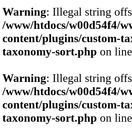
Warning
: Illegal string off
/www/htdocs/w00d54f4/w
content/plugins/custom-t
taxonomy-sort.php
on lin
Warning
: Illegal string off
/www/htdocs/w00d54f4/w
content/plugins/custom-t
taxonomy-sort.php
on lin