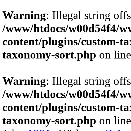
Warning
: Illegal string off
/www/htdocs/w00d54f4/w
content/plugins/custom-t
taxonomy-sort.php
on lin
Warning
: Illegal string off
/www/htdocs/w00d54f4/w
content/plugins/custom-t
taxonomy-sort.php
on lin