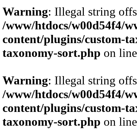
Warning
: Illegal string off
/www/htdocs/w00d54f4/w
content/plugins/custom-t
taxonomy-sort.php
on lin
Warning
: Illegal string off
/www/htdocs/w00d54f4/w
content/plugins/custom-t
taxonomy-sort.php
on lin