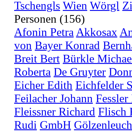
Tschengls
Wien
Wörgl
Z
Personen (156)
Afonin Petra
Akkosax
An
von
Bayer Konrad
Bernh
Breit Bert
Bürkle Michae
Roberta
De Gruyter
Donn
Eicher Edith
Eichfelder 
Feilacher Johann
Fessler
Fleissner Richard
Flisch 
Rudi
GmbH
Gölzenleucht