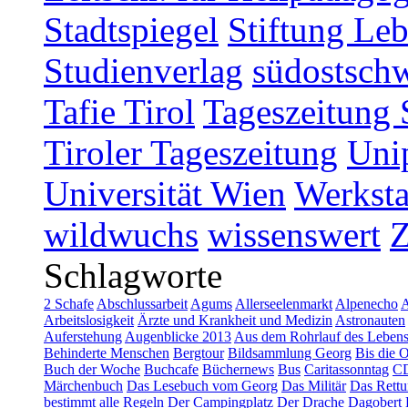
Stadtspiegel
Stiftung Leb
Studienverlag
südostschw
Tafie Tirol
Tageszeitung 
Tiroler Tageszeitung
Uni
Universität Wien
Werksta
wildwuchs
wissenswert
Schlagworte
2 Schafe
Abschlussarbeit
Agums
Allerseelenmarkt
Alpenecho
A
Arbeitslosigkeit
Ärzte und Krankheit und Medizin
Astronauten
Auferstehung
Augenblicke 2013
Aus dem Rohrlauf des Leben
Behinderte Menschen
Bergtour
Bildsammlung Georg
Bis die 
Buch der Woche
Buchcafe
Büchernews
Bus
Caritassonntag
C
Märchenbuch
Das Lesebuch vom Georg
Das Militär
Das Rettu
bestimmt alle Regeln
Der Campingplatz
Der Drache Dagobert