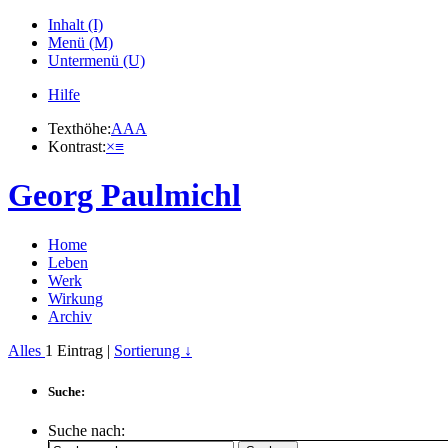
Inhalt (I)
Menü (M)
Untermenü (U)
Hilfe
Texthöhe:
A
A
A
Kontrast:
×
≡
Georg Paulmichl
Home
Leben
Werk
Wirkung
Archiv
Alles
1
Eintrag |
Sortierung ↓
Suche:
Suche nach: