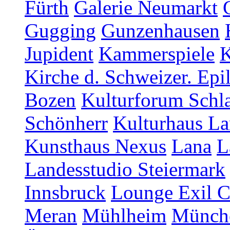
Fürth
Galerie Neumarkt
Gugging
Gunzenhausen
Jupident
Kammerspiele
K
Kirche d. Schweizer. Epi
Bozen
Kulturforum Schl
Schönherr
Kulturhaus La
Kunsthaus Nexus
Lana
L
Landesstudio Steiermark
Innsbruck
Lounge Exil C
Meran
Mühlheim
Münch