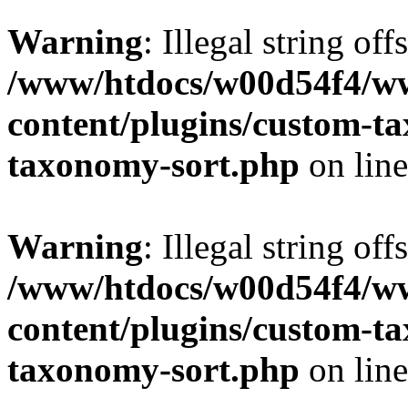
Warning
: Illegal string off
/www/htdocs/w00d54f4/w
content/plugins/custom-t
taxonomy-sort.php
on lin
Warning
: Illegal string off
/www/htdocs/w00d54f4/w
content/plugins/custom-t
taxonomy-sort.php
on lin