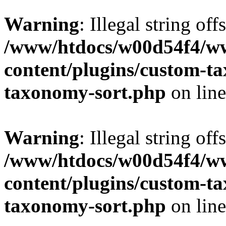
Warning
: Illegal string off
/www/htdocs/w00d54f4/w
content/plugins/custom-t
taxonomy-sort.php
on lin
Warning
: Illegal string off
/www/htdocs/w00d54f4/w
content/plugins/custom-t
taxonomy-sort.php
on lin