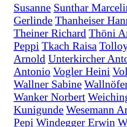
Susanne
Sunthar Marceli
Gerlinde
Thanheiser Han
Theiner Richard
Thöni A
Peppi
Tkach Raisa
Tollo
Arnold
Unterkircher Ant
Antonio
Vogler Heini
Vol
Wallner Sabine
Wallnöfer
Wanker Norbert
Weichin
Kunigunde
Wesemann A
Pepi
Windegger Erwin
W