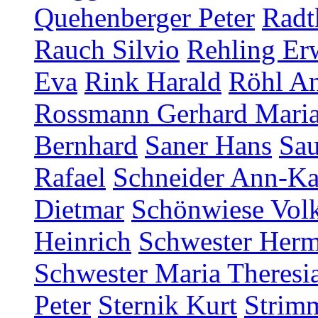
Quehenberger Peter
Radt
Rauch Silvio
Rehling Er
Eva
Rink Harald
Röhl An
Rossmann Gerhard Mari
Bernhard
Saner Hans
Sau
Rafael
Schneider Ann-Ka
Dietmar
Schönwiese Vol
Heinrich
Schwester Herm
Schwester Maria Theresia
Peter
Sternik Kurt
Strim