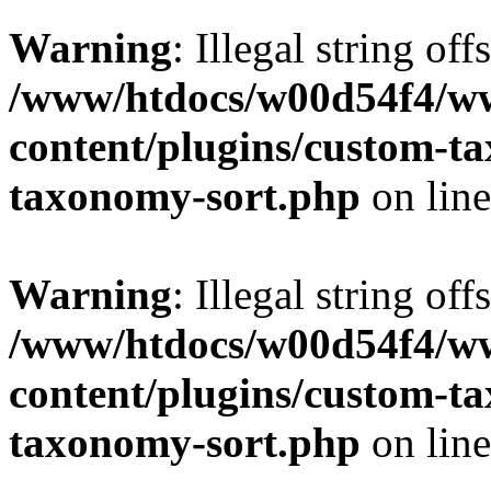
Warning
: Illegal string off
/www/htdocs/w00d54f4/w
content/plugins/custom-t
taxonomy-sort.php
on lin
Warning
: Illegal string off
/www/htdocs/w00d54f4/w
content/plugins/custom-t
taxonomy-sort.php
on lin