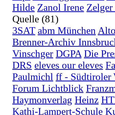
Hilde
Zanol Irene
Zelger
Quelle (81)
3SAT
abm München
Alt
Brenner-Archiv Innsbruc
Vinschger
DGPA
Die Pre
DRS
eleves our eleves
Fa
Paulmichl
ff - Südtirol
Forum Lichtblick
Franzm
Haymonverlag
Heinz
HT
Kathi-Lampert-Schule
Ku