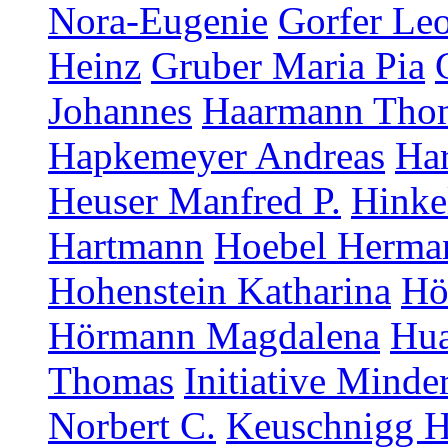
Nora-Eugenie
Gorfer Le
Heinz
Gruber Maria Pia
Johannes
Haarmann Tho
Hapkemeyer Andreas
Ha
Heuser Manfred P.
Hinke
Hartmann
Hoebel Herma
Hohenstein Katharina
Hö
Hörmann Magdalena
Hua
Thomas
Initiative Minde
Norbert C.
Keuschnigg H