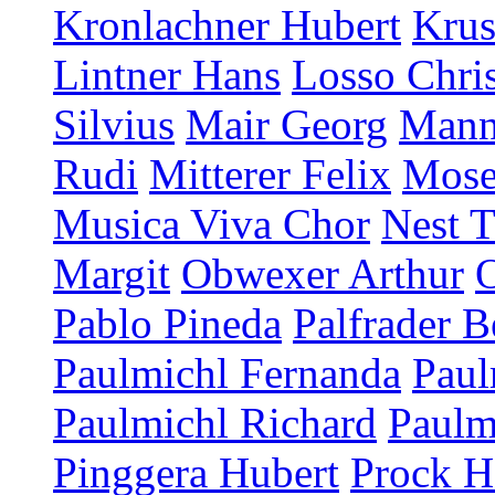
Kronlachner Hubert
Krus
Lintner Hans
Losso Chris
Silvius
Mair Georg
Mann
Rudi
Mitterer Felix
Mose
Musica Viva Chor
Nest T
Margit
Obwexer Arthur
Pablo Pineda
Palfrader B
Paulmichl Fernanda
Paul
Paulmichl Richard
Paulm
Pinggera Hubert
Prock H