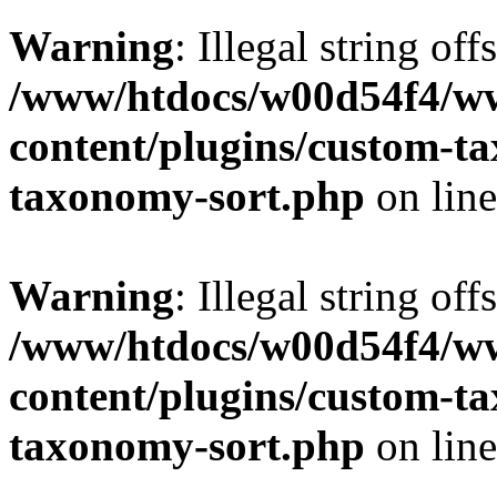
Warning
: Illegal string off
/www/htdocs/w00d54f4/w
content/plugins/custom-t
taxonomy-sort.php
on lin
Warning
: Illegal string off
/www/htdocs/w00d54f4/w
content/plugins/custom-t
taxonomy-sort.php
on lin