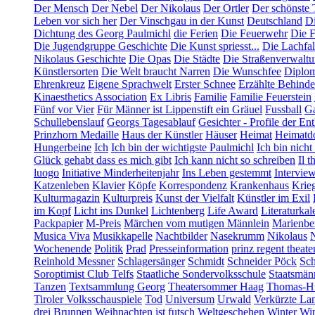
Der Mensch
Der Nebel
Der Nikolaus
Der Ortler
Der schönste 
Leben vor sich her
Der Vinschgau in der Kunst
Deutschland
Di
Dichtung des Georg Paulmichl
die Ferien
Die Feuerwehr
Die F
Die Jugendgruppe Geschichte
Die Kunst spriesst...
Die Lachfal
Nikolaus Geschichte
Die Opas
Die Städte
Die Straßenverwalt
Künstlersorten
Die Welt braucht Narren
Die Wunschfee
Diplom
Ehrenkreuz
Eigene Sprachwelt
Erster Schnee
Erzählte Behind
Kinaesthetics Association
Ex Libris
Familie
Familie Feuerstein
Fünf vor Vier
Für Männer ist Lippenstift ein Gräuel
Fussball
Ga
Schullebenslauf
Georgs Tagesablauf
Gesichter - Profile der En
Prinzhorn Medaille
Haus der Künstler
Häuser
Heimat
Heimatd
Hungerbeine
Ich
Ich bin der wichtigste Paulmichl
Ich bin nicht
Glück gehabt dass es mich gibt
Ich kann nicht so schreiben
Il t
luogo
Initiative Minderheitenjahr
Ins Leben gestemmt
Intervie
Katzenleben
Klavier
Köpfe
Korrespondenz
Krankenhaus
Krie
Kulturmagazin
Kulturpreis
Kunst der Vielfalt
Künstler im Exil
im Kopf
Licht ins Dunkel
Lichtenberg
Life Award
Literaturkal
Packpapier
M-Preis
Märchen vom mutigen Männlein
Marienbe
Musica Viva
Musikkapelle
Nachtbilder
Nasekrumm
Nikolaus
Wochenende
Politik
Prad
Presseinformation
prinz regent theate
Reinhold Messner
Schlagersänger
Schmidt
Schneider Pöck
Sch
Soroptimist Club Telfs
Staatliche Sondervolksschule
Staatsmän
Tanzen
Textsammlung Georg
Theatersommer Haag
Thomas-Hü
Tiroler Volksschauspiele
Tod
Universum
Urwald
Verkürzte La
drei Brunnen
Weihnachten ist futsch
Weltgeschehen
Winter
Win