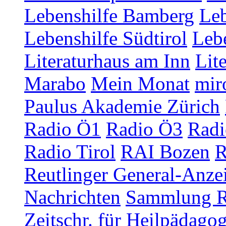
Lebenshilfe Bamberg
Leb
Lebenshilfe Südtirol
Lebe
Literaturhaus am Inn
Lit
Marabo
Mein Monat
mir
Paulus Akademie Zürich
Radio Ö1
Radio Ö3
Radi
Radio Tirol
RAI Bozen
R
Reutlinger General-Anze
Nachrichten
Sammlung R
Zeitschr. für Heilpädago