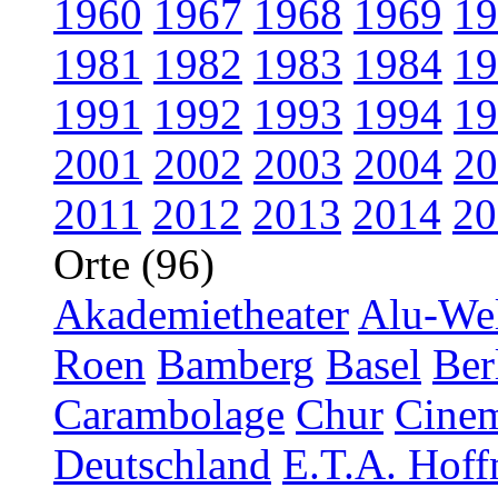
1960
1967
1968
1969
19
1981
1982
1983
1984
19
1991
1992
1993
1994
19
2001
2002
2003
2004
20
2011
2012
2013
2014
20
Orte (96)
Akademietheater
Alu-Wel
Roen
Bamberg
Basel
Ber
Carambolage
Chur
Cinem
Deutschland
E.T.A. Hoff