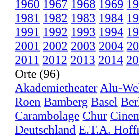
1960
1967
1968
1969
19
1981
1982
1983
1984
19
1991
1992
1993
1994
19
2001
2002
2003
2004
20
2011
2012
2013
2014
20
Orte (96)
Akademietheater
Alu-Wel
Roen
Bamberg
Basel
Ber
Carambolage
Chur
Cinem
Deutschland
E.T.A. Hoff