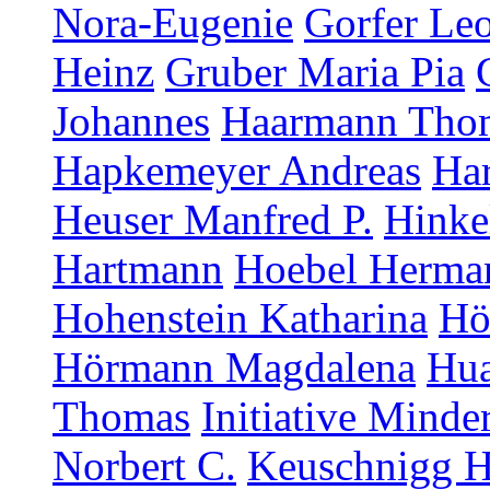
Nora-Eugenie
Gorfer Le
Heinz
Gruber Maria Pia
Johannes
Haarmann Tho
Hapkemeyer Andreas
Ha
Heuser Manfred P.
Hinke
Hartmann
Hoebel Herma
Hohenstein Katharina
Hö
Hörmann Magdalena
Hua
Thomas
Initiative Minde
Norbert C.
Keuschnigg H