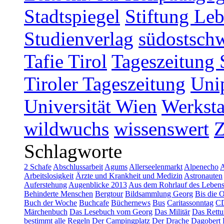
Stadtspiegel
Stiftung Leb
Studienverlag
südostschw
Tafie Tirol
Tageszeitung 
Tiroler Tageszeitung
Uni
Universität Wien
Werksta
wildwuchs
wissenswert
Schlagworte
2 Schafe
Abschlussarbeit
Agums
Allerseelenmarkt
Alpenecho
A
Arbeitslosigkeit
Ärzte und Krankheit und Medizin
Astronauten
Auferstehung
Augenblicke 2013
Aus dem Rohrlauf des Leben
Behinderte Menschen
Bergtour
Bildsammlung Georg
Bis die 
Buch der Woche
Buchcafe
Büchernews
Bus
Caritassonntag
C
Märchenbuch
Das Lesebuch vom Georg
Das Militär
Das Rettu
bestimmt alle Regeln
Der Campingplatz
Der Drache Dagobert