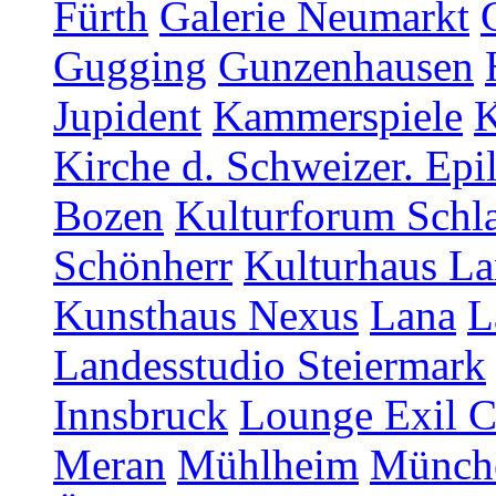
Fürth
Galerie Neumarkt
Gugging
Gunzenhausen
Jupident
Kammerspiele
K
Kirche d. Schweizer. Epi
Bozen
Kulturforum Schl
Schönherr
Kulturhaus La
Kunsthaus Nexus
Lana
L
Landesstudio Steiermark
Innsbruck
Lounge Exil C
Meran
Mühlheim
Münch