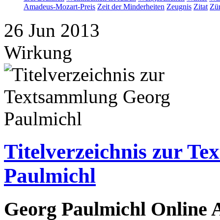
Amadeus-Mozart-Preis
Zeit der Minderheiten
Zeugnis
Zitat
Zür
26
Jun
2013
Wirkung
Titelverzeichnis zur T
Paulmichl
Georg Paulmichl Online A