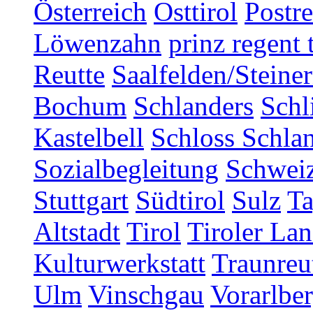
Österreich
Osttirol
Postr
Löwenzahn
prinz regent 
Reutte
Saalfelden/Steine
Bochum
Schlanders
Schl
Kastelbell
Schloss Schla
Sozialbegleitung
Schwei
Stuttgart
Südtirol
Sulz
T
Altstadt
Tirol
Tiroler Lan
Kulturwerkstatt
Traunreu
Ulm
Vinschgau
Vorarlbe