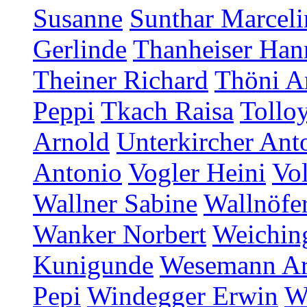
Susanne
Sunthar Marceli
Gerlinde
Thanheiser Han
Theiner Richard
Thöni A
Peppi
Tkach Raisa
Tollo
Arnold
Unterkircher Ant
Antonio
Vogler Heini
Vol
Wallner Sabine
Wallnöfer
Wanker Norbert
Weichin
Kunigunde
Wesemann A
Pepi
Windegger Erwin
W