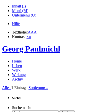
Inhalt (I)
Menü (M)
Untermenü (U)
Hilfe
Texthöhe:
A
A
A
Kontrast:
×
≡
Georg Paulmichl
Home
Leben
Werk
Wirkung
Archiv
Alles
1
Eintrag |
Sortierung ↓
Suche:
Suche nach: