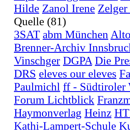
Hilde
Zanol Irene
Zelger
Quelle (81)
3SAT
abm München
Alt
Brenner-Archiv Innsbruc
Vinschger
DGPA
Die Pre
DRS
eleves our eleves
Fa
Paulmichl
ff - Südtirol
Forum Lichtblick
Franzm
Haymonverlag
Heinz
HT
Kathi-Lampert-Schule
Ku