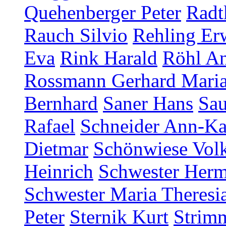
Quehenberger Peter
Radt
Rauch Silvio
Rehling Er
Eva
Rink Harald
Röhl An
Rossmann Gerhard Mari
Bernhard
Saner Hans
Sau
Rafael
Schneider Ann-Ka
Dietmar
Schönwiese Vol
Heinrich
Schwester Herm
Schwester Maria Theresia
Peter
Sternik Kurt
Strim