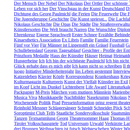
Der Mensch
Der Nebel
Der Nikolaus
Der Ortler
Der schönste 
Leben vor sich her
Der Vinschgau in der Kunst
Deutschland
Di
Dichtung des Georg Paulmichl
die Ferien
Die Feuerwehr
Die F
Die Jugendgruppe Geschichte
Die Kunst spriesst...
Die Lachfal
Nikolaus Geschichte
Die Opas
Die Städte
Die Straßenverwalt
Künstlersorten
Die Welt braucht Narren
Die Wunschfee
Diplom
Ehrenkreuz
Eigene Sprachwelt
Erster Schnee
Erzählte Behind
Kinaesthetics Association
Ex Libris
Familie
Familie Feuerstein
Fünf vor Vier
Für Männer ist Lippenstift ein Gräuel
Fussball
Ga
Schullebenslauf
Georgs Tagesablauf
Gesichter - Profile der En
Prinzhorn Medaille
Haus der Künstler
Häuser
Heimat
Heimatd
Hungerbeine
Ich
Ich bin der wichtigste Paulmichl
Ich bin nicht
Glück gehabt dass es mich gibt
Ich kann nicht so schreiben
Il t
luogo
Initiative Minderheitenjahr
Ins Leben gestemmt
Intervie
Katzenleben
Klavier
Köpfe
Korrespondenz
Krankenhaus
Krie
Kulturmagazin
Kulturpreis
Kunst der Vielfalt
Künstler im Exil
im Kopf
Licht ins Dunkel
Lichtenberg
Life Award
Literaturkal
Packpapier
M-Preis
Märchen vom mutigen Männlein
Marienbe
Musica Viva
Musikkapelle
Nachtbilder
Nasekrumm
Nikolaus
Wochenende
Politik
Prad
Presseinformation
prinz regent theate
Reinhold Messner
Schlagersänger
Schmidt
Schneider Pöck
Sch
Soroptimist Club Telfs
Staatliche Sondervolksschule
Staatsmän
Tanzen
Textsammlung Georg
Theatersommer Haag
Thomas-Hü
Tiroler Volksschauspiele
Tod
Universum
Urwald
Verkürzte La
drei Brunnen
Weihnachten ist futsch
Weltgeschehen
Winter
Win