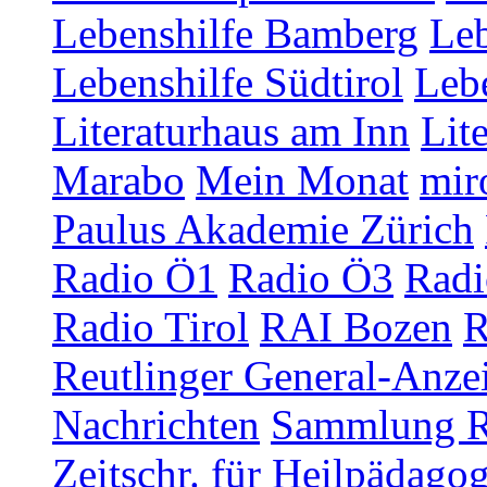
Lebenshilfe Bamberg
Leb
Lebenshilfe Südtirol
Lebe
Literaturhaus am Inn
Lit
Marabo
Mein Monat
mir
Paulus Akademie Zürich
Radio Ö1
Radio Ö3
Radi
Radio Tirol
RAI Bozen
R
Reutlinger General-Anze
Nachrichten
Sammlung R
Zeitschr. für Heilpädago