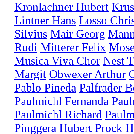
Kronlachner Hubert
Krus
Lintner Hans
Losso Chris
Silvius
Mair Georg
Mann
Rudi
Mitterer Felix
Mose
Musica Viva Chor
Nest T
Margit
Obwexer Arthur
Pablo Pineda
Palfrader B
Paulmichl Fernanda
Paul
Paulmichl Richard
Paulm
Pinggera Hubert
Prock H