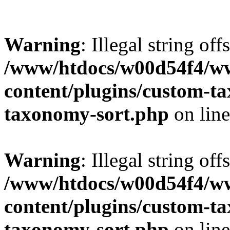
Warning
: Illegal string off
/www/htdocs/w00d54f4/w
content/plugins/custom-t
taxonomy-sort.php
on lin
Warning
: Illegal string off
/www/htdocs/w00d54f4/w
content/plugins/custom-t
taxonomy-sort.php
on lin