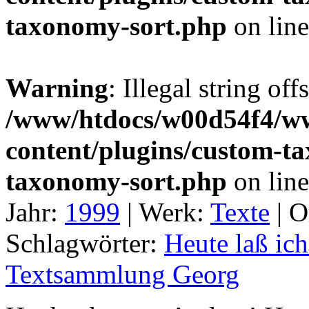
taxonomy-sort.php
on lin
Warning
: Illegal string off
/www/htdocs/w00d54f4/w
content/plugins/custom-t
taxonomy-sort.php
on lin
Jahr:
1999
|
Werk:
Texte
|
O
Schlagwörter:
Heute laß ich
Textsammlung Georg