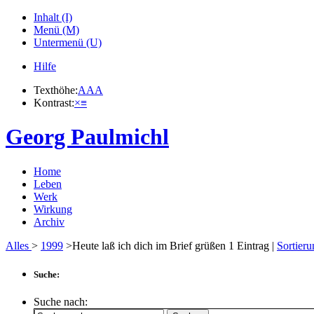
Inhalt (I)
Menü (M)
Untermenü (U)
Hilfe
Texthöhe:
A
A
A
Kontrast:
×
≡
Georg Paulmichl
Home
Leben
Werk
Wirkung
Archiv
Alles
>
1999
>Heute laß ich dich im Brief grüßen
1
Eintrag |
Sortieru
Suche:
Suche nach: