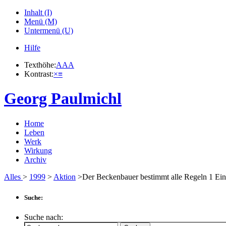
Inhalt (I)
Menü (M)
Untermenü (U)
Hilfe
Texthöhe:
A
A
A
Kontrast:
×
≡
Georg Paulmichl
Home
Leben
Werk
Wirkung
Archiv
Alles
>
1999
>
Aktion
>Der Beckenbauer bestimmt alle Regeln
1
Ein
Suche:
Suche nach: