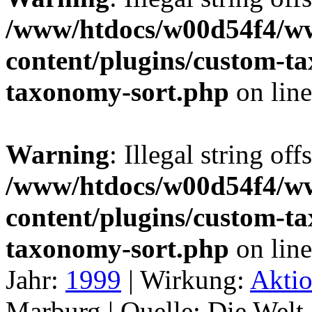
/www/htdocs/w00d54f4/w
content/plugins/custom-t
taxonomy-sort.php
on lin
Warning
: Illegal string off
/www/htdocs/w00d54f4/w
content/plugins/custom-t
taxonomy-sort.php
on lin
Jahr:
1999
|
Wirkung:
Akti
Marburg |
Quelle:
Die Welt