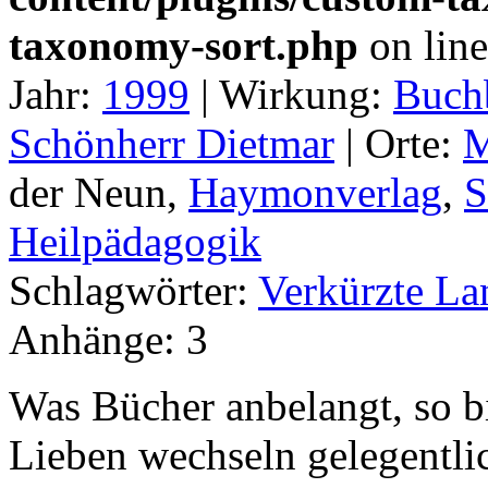
taxonomy-sort.php
on lin
Jahr:
1999
|
Wirkung:
Buch
Schönherr Dietmar
|
Orte:
M
der Neun,
Haymonverlag
,
S
Heilpädagogik
Schlagwörter:
Verkürzte La
Anhänge:
3
Was Bücher anbelangt, so bi
Lieben wechseln gelegentli