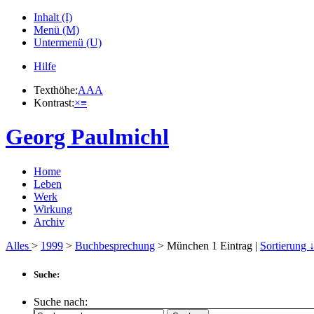
Inhalt (I)
Menü (M)
Untermenü (U)
Hilfe
Texthöhe:
A
A
A
Kontrast:
×
≡
Georg Paulmichl
Home
Leben
Werk
Wirkung
Archiv
Alles
>
1999
>
Buchbesprechung
> München
1
Eintrag |
Sortierung 
Suche:
Suche nach: