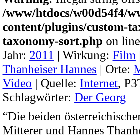
/www/htdocs/w00d54f4/w
content/plugins/custom-t
taxonomy-sort.php
on lin
Jahr:
2011
|
Wirkung:
Film
Thanheiser Hannes
|
Orte:
M
Video
|
Quelle:
Internet
, P
Schlagwörter:
Der Georg
“Die beiden österreichisch
Mitterer und Hannes Thanhei