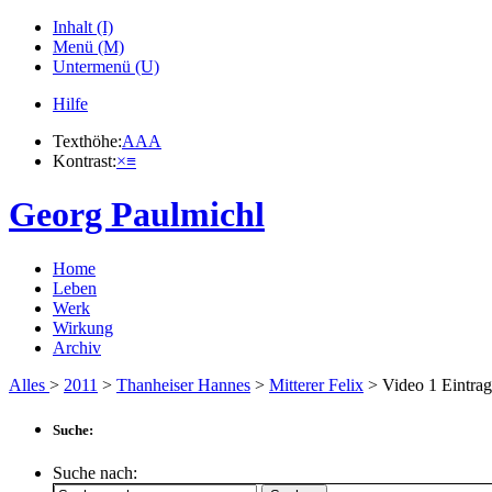
Inhalt (I)
Menü (M)
Untermenü (U)
Hilfe
Texthöhe:
A
A
A
Kontrast:
×
≡
Georg Paulmichl
Home
Leben
Werk
Wirkung
Archiv
Alles
>
2011
>
Thanheiser Hannes
>
Mitterer Felix
> Video
1
Eintrag
Suche:
Suche nach: