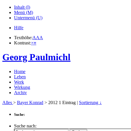
Inhalt (I)
Menü (M)
Untermenü (U)
Hilfe
Texthöhe:
A
A
A
Kontrast:
×
≡
Georg Paulmichl
Home
Leben
Werk
Wirkung
Archiv
Alles
>
Bayer Konrad
> 2012
1
Eintrag |
Sortierung ↓
Suche:
Suche nach: