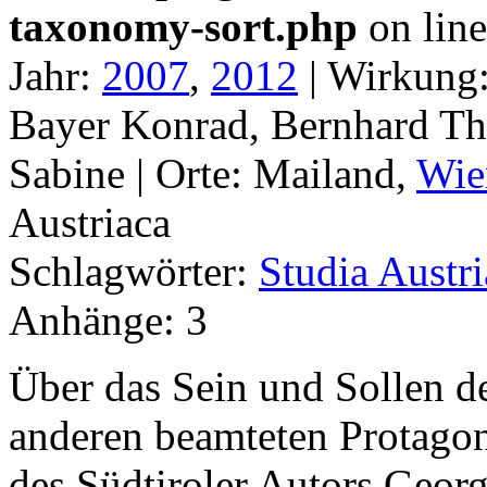
taxonomy-sort.php
on lin
Jahr:
2007
,
2012
|
Wirkung
Bayer Konrad, Bernhard Th
Sabine |
Orte:
Mailand,
Wie
Austriaca
Schlagwörter:
Studia Austri
Anhänge:
3
Über das Sein und Sollen d
anderen beamteten Protagon
des Südtiroler Autors Geor