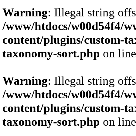
Warning
: Illegal string off
/www/htdocs/w00d54f4/w
content/plugins/custom-t
taxonomy-sort.php
on lin
Warning
: Illegal string off
/www/htdocs/w00d54f4/w
content/plugins/custom-t
taxonomy-sort.php
on lin