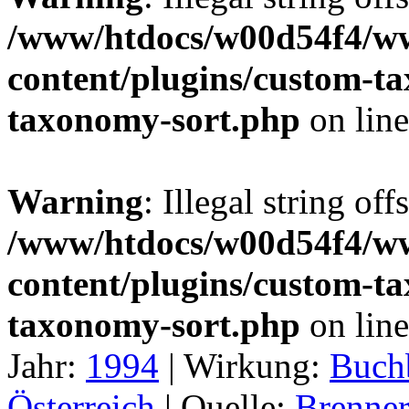
/www/htdocs/w00d54f4/w
content/plugins/custom-t
taxonomy-sort.php
on lin
Warning
: Illegal string off
/www/htdocs/w00d54f4/w
content/plugins/custom-t
taxonomy-sort.php
on lin
Jahr:
1994
|
Wirkung:
Buch
Österreich
|
Quelle:
Brenner