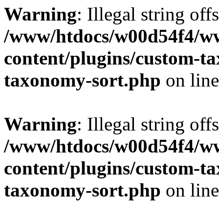
Warning
: Illegal string off
/www/htdocs/w00d54f4/w
content/plugins/custom-t
taxonomy-sort.php
on lin
Warning
: Illegal string off
/www/htdocs/w00d54f4/w
content/plugins/custom-t
taxonomy-sort.php
on lin