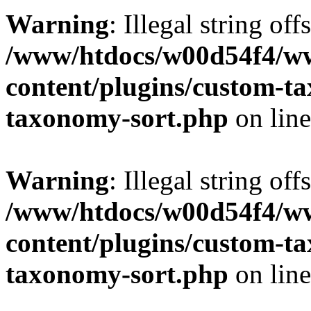
Warning
: Illegal string off
/www/htdocs/w00d54f4/w
content/plugins/custom-t
taxonomy-sort.php
on lin
Warning
: Illegal string off
/www/htdocs/w00d54f4/w
content/plugins/custom-t
taxonomy-sort.php
on lin