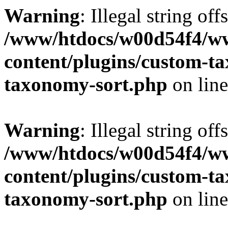
Warning
: Illegal string off
/www/htdocs/w00d54f4/w
content/plugins/custom-t
taxonomy-sort.php
on lin
Warning
: Illegal string off
/www/htdocs/w00d54f4/w
content/plugins/custom-t
taxonomy-sort.php
on lin