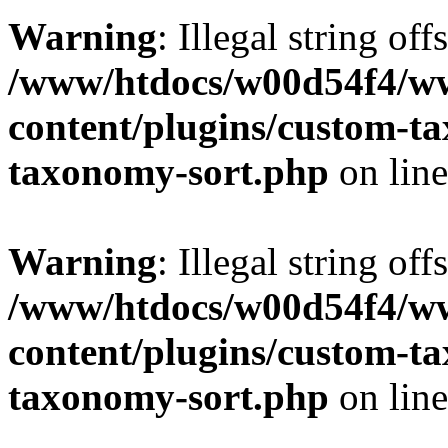
Warning
: Illegal string off
/www/htdocs/w00d54f4/w
content/plugins/custom-t
taxonomy-sort.php
on lin
Warning
: Illegal string off
/www/htdocs/w00d54f4/w
content/plugins/custom-t
taxonomy-sort.php
on lin