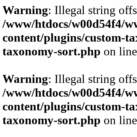
Warning
: Illegal string off
/www/htdocs/w00d54f4/w
content/plugins/custom-t
taxonomy-sort.php
on lin
Warning
: Illegal string off
/www/htdocs/w00d54f4/w
content/plugins/custom-t
taxonomy-sort.php
on lin