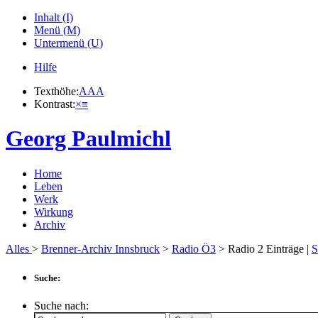
Inhalt (I)
Menü (M)
Untermenü (U)
Hilfe
Texthöhe:
A
A
A
Kontrast:
×
≡
Georg Paulmichl
Home
Leben
Werk
Wirkung
Archiv
Alles
>
Brenner-Archiv Innsbruck
>
Radio Ö3
> Radio
2
Einträge |
S
Suche:
Suche nach: