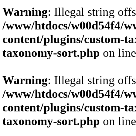
Warning
: Illegal string off
/www/htdocs/w00d54f4/w
content/plugins/custom-t
taxonomy-sort.php
on lin
Warning
: Illegal string off
/www/htdocs/w00d54f4/w
content/plugins/custom-t
taxonomy-sort.php
on lin