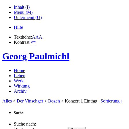
Inhalt (I)
Menü (M)
Untermenü (U)
Hilfe
Texthöhe:
A
A
A
Kontrast:
×
≡
Georg Paulmichl
Home
Leben
Werk
Wirkung
Archiv
Alles
>
Der Vinschger
>
Bozen
> Konzert
1
Eintrag |
Sortierung ↓
Suche:
Suche nach: