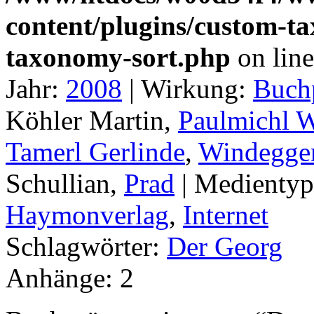
content/plugins/custom-t
taxonomy-sort.php
on lin
Jahr:
2008
|
Wirkung:
Buchp
Köhler Martin,
Paulmichl 
Tamerl Gerlinde
,
Windegge
Schullian,
Prad
|
Medienty
Haymonverlag
,
Internet
Schlagwörter:
Der Georg
Anhänge:
2