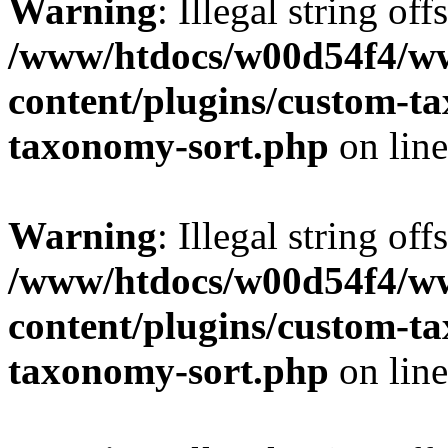
Warning
: Illegal string off
/www/htdocs/w00d54f4/w
content/plugins/custom-t
taxonomy-sort.php
on lin
Warning
: Illegal string off
/www/htdocs/w00d54f4/w
content/plugins/custom-t
taxonomy-sort.php
on lin