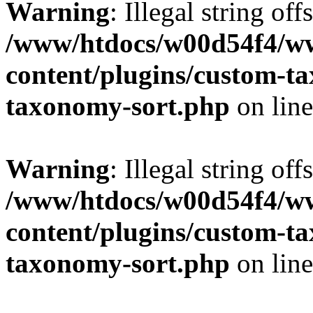
Warning
: Illegal string off
/www/htdocs/w00d54f4/w
content/plugins/custom-t
taxonomy-sort.php
on lin
Warning
: Illegal string off
/www/htdocs/w00d54f4/w
content/plugins/custom-t
taxonomy-sort.php
on lin