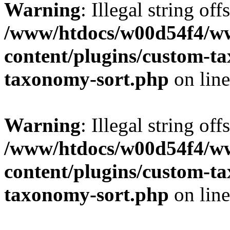
Warning
: Illegal string off
/www/htdocs/w00d54f4/w
content/plugins/custom-t
taxonomy-sort.php
on lin
Warning
: Illegal string off
/www/htdocs/w00d54f4/w
content/plugins/custom-t
taxonomy-sort.php
on lin