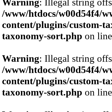
Warning
: Illegal string off
/www/htdocs/w00d54f4/w
content/plugins/custom-t
taxonomy-sort.php
on lin
Warning
: Illegal string off
/www/htdocs/w00d54f4/w
content/plugins/custom-t
taxonomy-sort.php
on lin