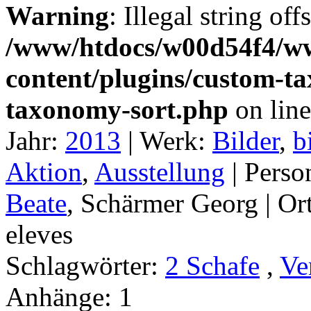
Warning
: Illegal string off
/www/htdocs/w00d54f4/w
content/plugins/custom-t
taxonomy-sort.php
on lin
Jahr:
2013
|
Werk:
Bilder
,
b
Aktion
,
Ausstellung
|
Perso
Beate
, Schärmer Georg |
Or
eleves
Schlagwörter:
2 Schafe
,
Ve
Anhänge:
1