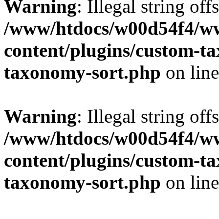
Warning
: Illegal string off
/www/htdocs/w00d54f4/w
content/plugins/custom-t
taxonomy-sort.php
on lin
Warning
: Illegal string off
/www/htdocs/w00d54f4/w
content/plugins/custom-t
taxonomy-sort.php
on lin