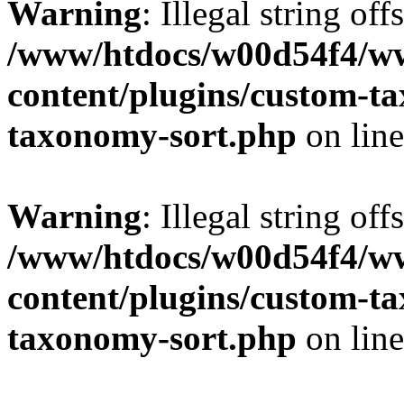
Warning
: Illegal string off
/www/htdocs/w00d54f4/w
content/plugins/custom-t
taxonomy-sort.php
on lin
Warning
: Illegal string off
/www/htdocs/w00d54f4/w
content/plugins/custom-t
taxonomy-sort.php
on lin