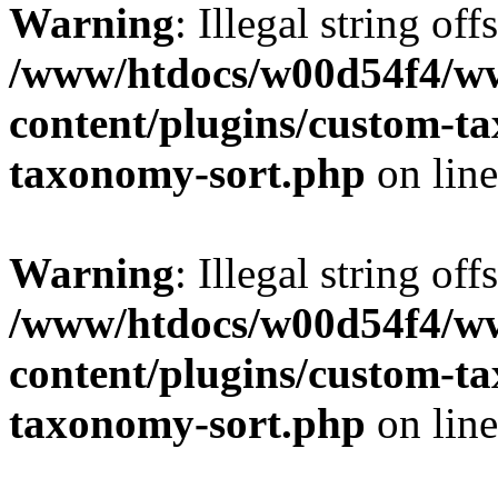
Warning
: Illegal string off
/www/htdocs/w00d54f4/w
content/plugins/custom-t
taxonomy-sort.php
on lin
Warning
: Illegal string off
/www/htdocs/w00d54f4/w
content/plugins/custom-t
taxonomy-sort.php
on lin