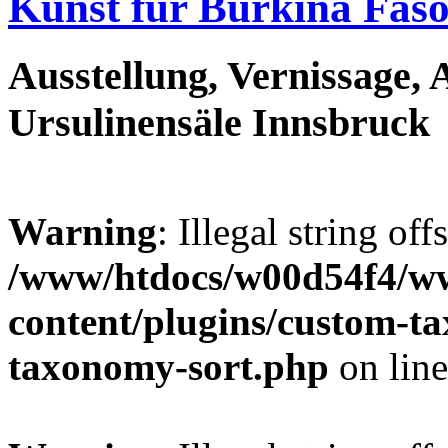
Kunst für Burkina Fas
Ausstellung, Vernissage, 
Ursulinensäle Innsbruck
Warning
: Illegal string off
/www/htdocs/w00d54f4/w
content/plugins/custom-t
taxonomy-sort.php
on lin