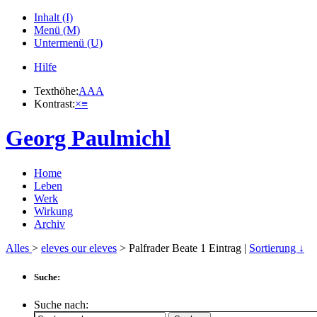
Inhalt (I)
Menü (M)
Untermenü (U)
Hilfe
Texthöhe:
A
A
A
Kontrast:
×
≡
Georg Paulmichl
Home
Leben
Werk
Wirkung
Archiv
Alles
>
eleves our eleves
> Palfrader Beate
1
Eintrag |
Sortierung ↓
Suche:
Suche nach: