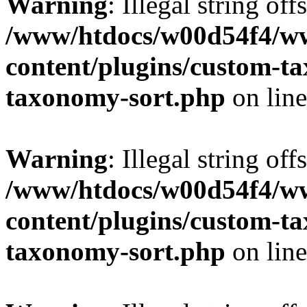
Warning
: Illegal string off
/www/htdocs/w00d54f4/w
content/plugins/custom-t
taxonomy-sort.php
on lin
Warning
: Illegal string off
/www/htdocs/w00d54f4/w
content/plugins/custom-t
taxonomy-sort.php
on lin