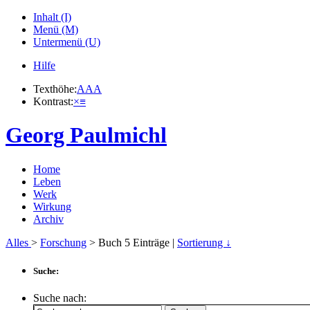
Inhalt (I)
Menü (M)
Untermenü (U)
Hilfe
Texthöhe:
A
A
A
Kontrast:
×
≡
Georg Paulmichl
Home
Leben
Werk
Wirkung
Archiv
Alles
>
Forschung
> Buch
5
Einträge |
Sortierung ↓
Suche:
Suche nach: