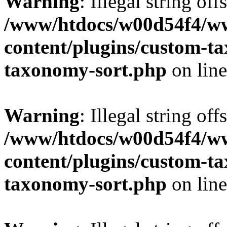
Warning
: Illegal string off
/www/htdocs/w00d54f4/w
content/plugins/custom-t
taxonomy-sort.php
on lin
Warning
: Illegal string off
/www/htdocs/w00d54f4/w
content/plugins/custom-t
taxonomy-sort.php
on lin