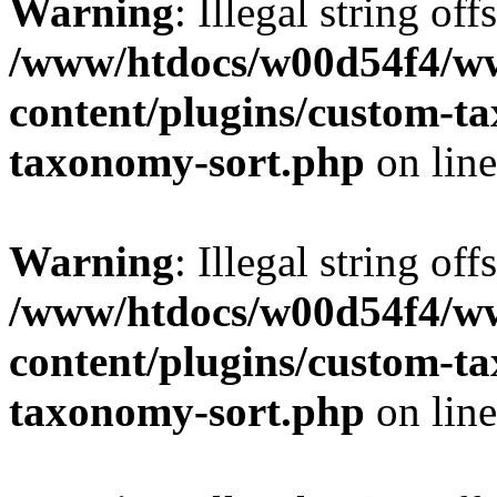
Warning
: Illegal string off
/www/htdocs/w00d54f4/w
content/plugins/custom-t
taxonomy-sort.php
on lin
Warning
: Illegal string off
/www/htdocs/w00d54f4/w
content/plugins/custom-t
taxonomy-sort.php
on lin