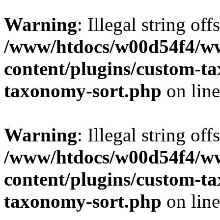
Warning
: Illegal string off
/www/htdocs/w00d54f4/w
content/plugins/custom-t
taxonomy-sort.php
on lin
Warning
: Illegal string off
/www/htdocs/w00d54f4/w
content/plugins/custom-t
taxonomy-sort.php
on lin