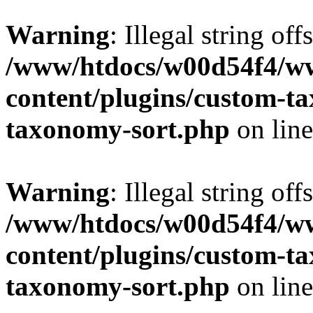
Warning
: Illegal string off
/www/htdocs/w00d54f4/w
content/plugins/custom-t
taxonomy-sort.php
on lin
Warning
: Illegal string off
/www/htdocs/w00d54f4/w
content/plugins/custom-t
taxonomy-sort.php
on lin