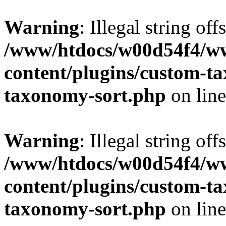
Warning
: Illegal string off
/www/htdocs/w00d54f4/w
content/plugins/custom-t
taxonomy-sort.php
on lin
Warning
: Illegal string off
/www/htdocs/w00d54f4/w
content/plugins/custom-t
taxonomy-sort.php
on lin