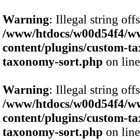
Warning
: Illegal string off
/www/htdocs/w00d54f4/w
content/plugins/custom-t
taxonomy-sort.php
on lin
Warning
: Illegal string off
/www/htdocs/w00d54f4/w
content/plugins/custom-t
taxonomy-sort.php
on lin