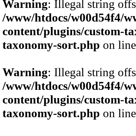
Warning
: Illegal string off
/www/htdocs/w00d54f4/w
content/plugins/custom-t
taxonomy-sort.php
on lin
Warning
: Illegal string off
/www/htdocs/w00d54f4/w
content/plugins/custom-t
taxonomy-sort.php
on lin