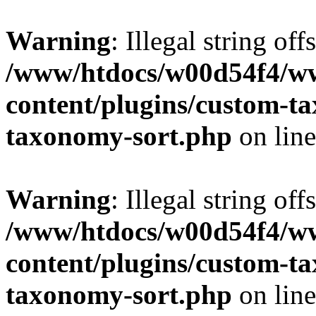
Warning
: Illegal string off
/www/htdocs/w00d54f4/w
content/plugins/custom-t
taxonomy-sort.php
on lin
Warning
: Illegal string off
/www/htdocs/w00d54f4/w
content/plugins/custom-t
taxonomy-sort.php
on lin