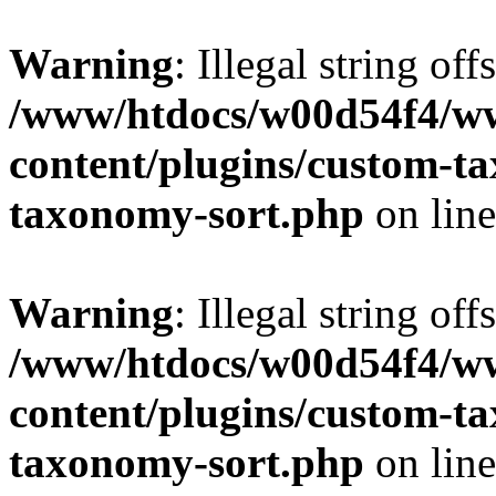
Warning
: Illegal string off
/www/htdocs/w00d54f4/w
content/plugins/custom-t
taxonomy-sort.php
on lin
Warning
: Illegal string off
/www/htdocs/w00d54f4/w
content/plugins/custom-t
taxonomy-sort.php
on lin