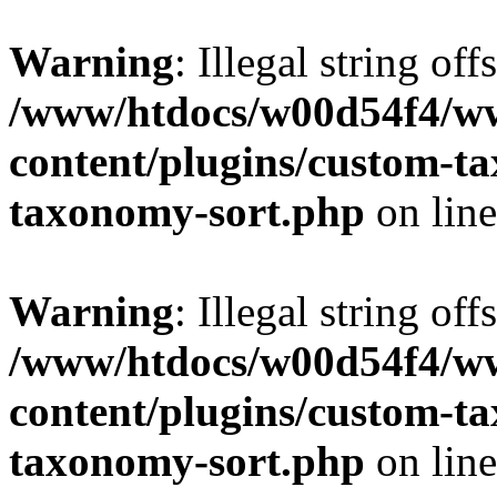
Warning
: Illegal string off
/www/htdocs/w00d54f4/w
content/plugins/custom-t
taxonomy-sort.php
on lin
Warning
: Illegal string off
/www/htdocs/w00d54f4/w
content/plugins/custom-t
taxonomy-sort.php
on lin