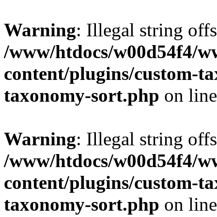
Warning
: Illegal string off
/www/htdocs/w00d54f4/w
content/plugins/custom-t
taxonomy-sort.php
on lin
Warning
: Illegal string off
/www/htdocs/w00d54f4/w
content/plugins/custom-t
taxonomy-sort.php
on lin