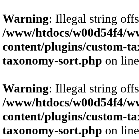
Warning
: Illegal string off
/www/htdocs/w00d54f4/w
content/plugins/custom-t
taxonomy-sort.php
on lin
Warning
: Illegal string off
/www/htdocs/w00d54f4/w
content/plugins/custom-t
taxonomy-sort.php
on lin