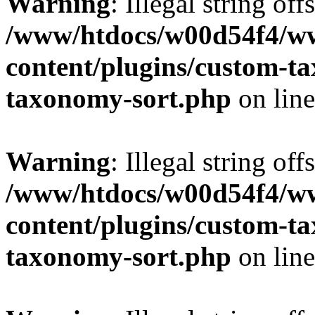
Warning
: Illegal string off
/www/htdocs/w00d54f4/w
content/plugins/custom-t
taxonomy-sort.php
on lin
Warning
: Illegal string off
/www/htdocs/w00d54f4/w
content/plugins/custom-t
taxonomy-sort.php
on lin