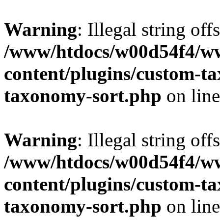
Warning
: Illegal string off
/www/htdocs/w00d54f4/w
content/plugins/custom-t
taxonomy-sort.php
on lin
Warning
: Illegal string off
/www/htdocs/w00d54f4/w
content/plugins/custom-t
taxonomy-sort.php
on lin