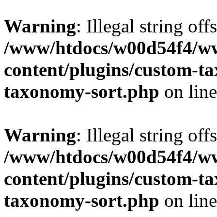
Warning
: Illegal string off
/www/htdocs/w00d54f4/w
content/plugins/custom-t
taxonomy-sort.php
on lin
Warning
: Illegal string off
/www/htdocs/w00d54f4/w
content/plugins/custom-t
taxonomy-sort.php
on lin