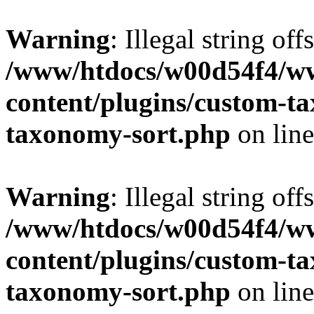
Warning
: Illegal string off
/www/htdocs/w00d54f4/w
content/plugins/custom-t
taxonomy-sort.php
on lin
Warning
: Illegal string off
/www/htdocs/w00d54f4/w
content/plugins/custom-t
taxonomy-sort.php
on lin