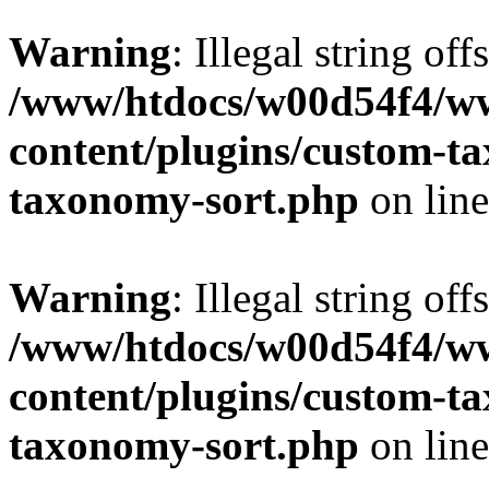
Warning
: Illegal string off
/www/htdocs/w00d54f4/w
content/plugins/custom-t
taxonomy-sort.php
on lin
Warning
: Illegal string off
/www/htdocs/w00d54f4/w
content/plugins/custom-t
taxonomy-sort.php
on lin