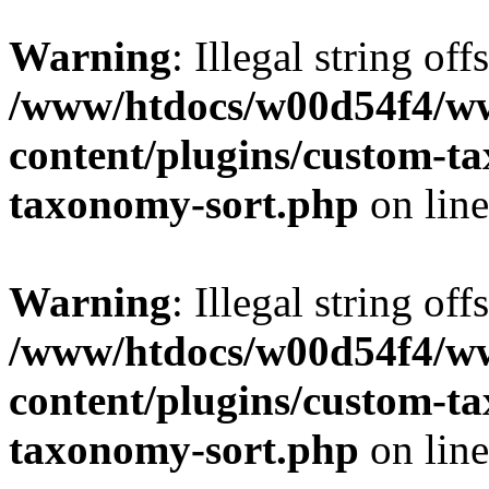
Warning
: Illegal string off
/www/htdocs/w00d54f4/w
content/plugins/custom-t
taxonomy-sort.php
on lin
Warning
: Illegal string off
/www/htdocs/w00d54f4/w
content/plugins/custom-t
taxonomy-sort.php
on lin