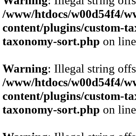
Warning
: Illegal string off
/www/htdocs/w00d54f4/w
content/plugins/custom-t
taxonomy-sort.php
on lin
Warning
: Illegal string off
/www/htdocs/w00d54f4/w
content/plugins/custom-t
taxonomy-sort.php
on lin