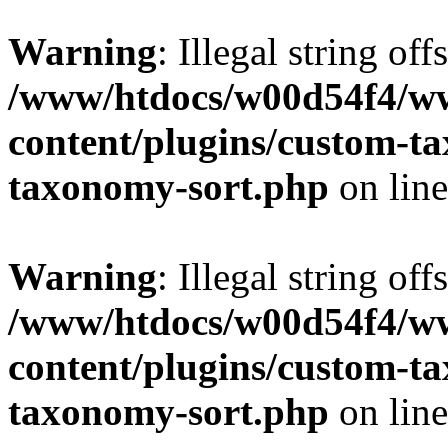
Warning
: Illegal string off
/www/htdocs/w00d54f4/w
content/plugins/custom-t
taxonomy-sort.php
on lin
Warning
: Illegal string off
/www/htdocs/w00d54f4/w
content/plugins/custom-t
taxonomy-sort.php
on lin