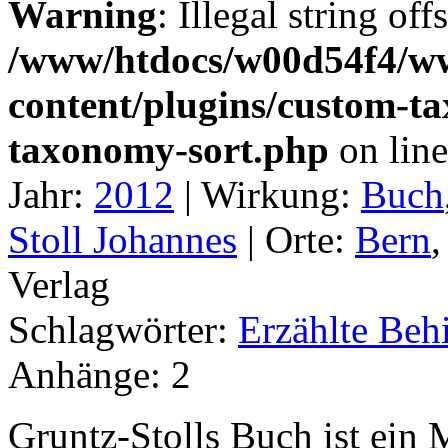
Warning
: Illegal string off
/www/htdocs/w00d54f4/w
content/plugins/custom-t
taxonomy-sort.php
on lin
Jahr:
2012
|
Wirkung:
Buch
Stoll Johannes
|
Orte:
Bern
Verlag
Schlagwörter:
Erzählte Beh
Anhänge:
2
Gruntz-Stolls Buch ist ein 