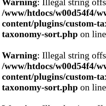
Warning
: Illegal string off
/www/htdocs/w00d54f4/w
content/plugins/custom-t
taxonomy-sort.php
on lin
Warning
: Illegal string off
/www/htdocs/w00d54f4/w
content/plugins/custom-t
taxonomy-sort.php
on lin