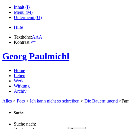
Inhalt (I)
Menü (M)
Untermenü (U)
Hilfe
Texthöhe:
A
A
A
Kontrast:
×
≡
Georg Paulmichl
Home
Leben
Werk
Wirkung
Archiv
Alles
>
Foto
>
Ich kann nicht so schreiben
>
Die Bauernjugend
>Fami
Suche:
Suche nach: