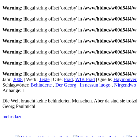
Warning
: Illegal string offset 'orderby' in
/www/htdocs/w00d54f4/ww
Warning
: Illegal string offset 'orderby' in
/www/htdocs/w00d54f4/ww
Warning
: Illegal string offset 'orderby' in
/www/htdocs/w00d54f4/ww
Warning
: Illegal string offset 'orderby' in
/www/htdocs/w00d54f4/ww
Warning
: Illegal string offset 'orderby' in
/www/htdocs/w00d54f4/ww
Warning
: Illegal string offset 'orderby' in
/www/htdocs/w00d54f4/ww
Warning
: Illegal string offset 'orderby' in
/www/htdocs/w00d54f4/ww
Jahr:
2008
|
Werk:
Texte
|
Orte:
Prad
,
WfB Prad
|
Quelle:
Haymonver
Schlagwörter:
Behinderte
,
Der Georg
,
In nessun luogo
,
Nirgendwo
Anhänge:
1
Die Welt braucht keine behinderten Menschen. Aber da sind sie trotzd
Georg Paulmichl
mehr dazu...