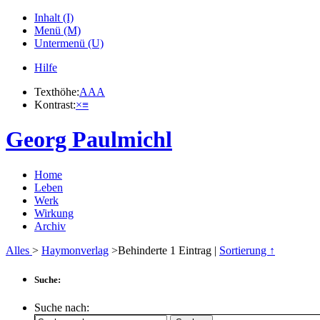
Inhalt (I)
Menü (M)
Untermenü (U)
Hilfe
Texthöhe:
A
A
A
Kontrast:
×
≡
Georg Paulmichl
Home
Leben
Werk
Wirkung
Archiv
Alles
>
Haymonverlag
>Behinderte
1
Eintrag |
Sortierung ↑
Suche:
Suche nach: