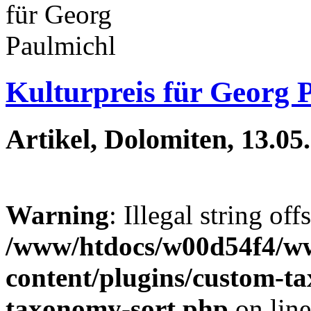
Kulturpreis für Georg 
Artikel, Dolomiten, 13.05
Warning
: Illegal string off
/www/htdocs/w00d54f4/w
content/plugins/custom-t
taxonomy-sort.php
on lin