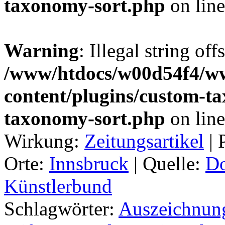
taxonomy-sort.php
on lin
Warning
: Illegal string off
/www/htdocs/w00d54f4/w
content/plugins/custom-t
taxonomy-sort.php
on lin
Wirkung:
Zeitungsartikel
|
Orte:
Innsbruck
|
Quelle:
Do
Künstlerbund
Schlagwörter:
Auszeichnun