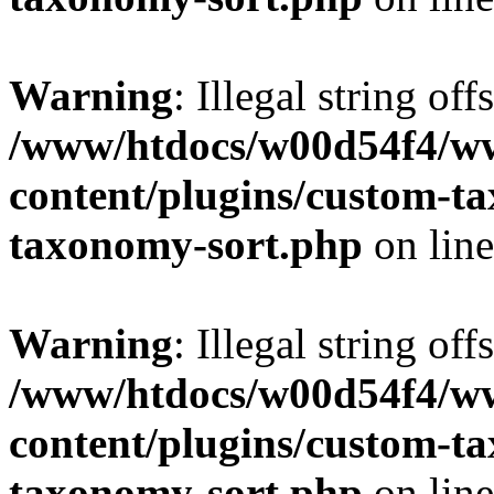
Warning
: Illegal string off
/www/htdocs/w00d54f4/w
content/plugins/custom-t
taxonomy-sort.php
on lin
Warning
: Illegal string off
/www/htdocs/w00d54f4/w
content/plugins/custom-t
taxonomy-sort.php
on lin