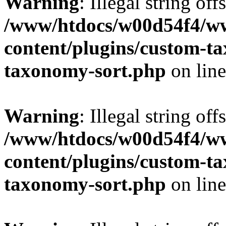
Warning
: Illegal string off
/www/htdocs/w00d54f4/w
content/plugins/custom-t
taxonomy-sort.php
on lin
Warning
: Illegal string off
/www/htdocs/w00d54f4/w
content/plugins/custom-t
taxonomy-sort.php
on lin