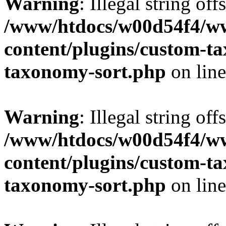
Warning
: Illegal string off
/www/htdocs/w00d54f4/w
content/plugins/custom-t
taxonomy-sort.php
on lin
Warning
: Illegal string off
/www/htdocs/w00d54f4/w
content/plugins/custom-t
taxonomy-sort.php
on lin