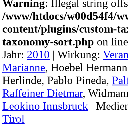
Warning
: Illegal string off
/www/htdocs/w00d54f4/w
content/plugins/custom-t
taxonomy-sort.php
on lin
Jahr:
2010
|
Wirkung:
Veran
Marianne
, Hoebel Hermann
Herlinde, Pablo Pineda,
Pal
Raffeiner Dietmar
, Widman
Leokino Innsbruck
|
Medie
Tirol