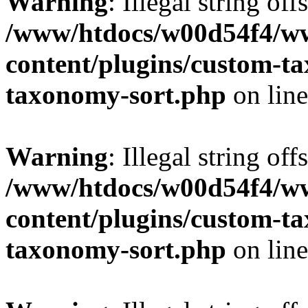
Warning
: Illegal string off
/www/htdocs/w00d54f4/w
content/plugins/custom-t
taxonomy-sort.php
on lin
Warning
: Illegal string off
/www/htdocs/w00d54f4/w
content/plugins/custom-t
taxonomy-sort.php
on lin