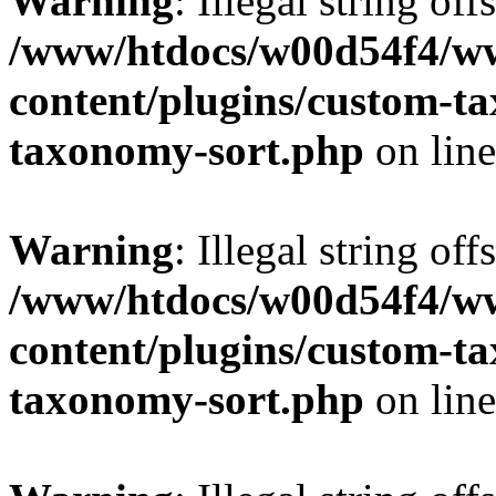
Warning
: Illegal string off
/www/htdocs/w00d54f4/w
content/plugins/custom-t
taxonomy-sort.php
on lin
Warning
: Illegal string off
/www/htdocs/w00d54f4/w
content/plugins/custom-t
taxonomy-sort.php
on lin