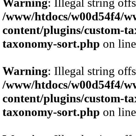
Warning
: Illegal string off
/www/htdocs/w00d54f4/w
content/plugins/custom-t
taxonomy-sort.php
on lin
Warning
: Illegal string off
/www/htdocs/w00d54f4/w
content/plugins/custom-t
taxonomy-sort.php
on lin