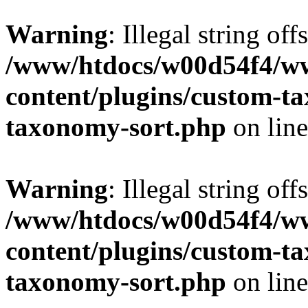
Warning
: Illegal string off
/www/htdocs/w00d54f4/w
content/plugins/custom-t
taxonomy-sort.php
on lin
Warning
: Illegal string off
/www/htdocs/w00d54f4/w
content/plugins/custom-t
taxonomy-sort.php
on lin