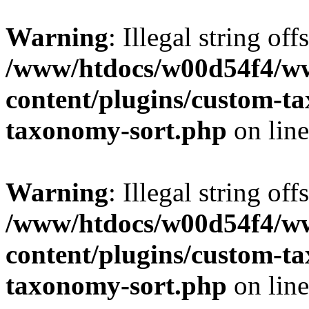
Warning
: Illegal string off
/www/htdocs/w00d54f4/w
content/plugins/custom-t
taxonomy-sort.php
on lin
Warning
: Illegal string off
/www/htdocs/w00d54f4/w
content/plugins/custom-t
taxonomy-sort.php
on lin