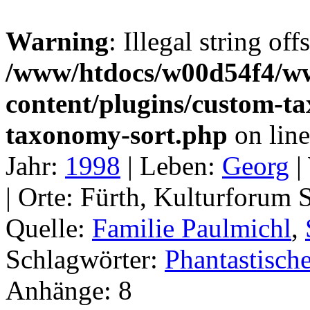
Warning
: Illegal string off
/www/htdocs/w00d54f4/w
content/plugins/custom-t
taxonomy-sort.php
on lin
Jahr:
1998
|
Leben:
Georg
|
|
Orte:
Fürth, Kulturforum S
Quelle:
Familie Paulmichl
,
Schlagwörter:
Phantastisc
Anhänge:
8