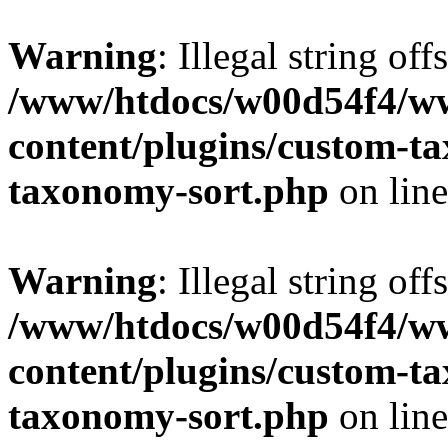
Warning
: Illegal string off
/www/htdocs/w00d54f4/w
content/plugins/custom-t
taxonomy-sort.php
on lin
Warning
: Illegal string off
/www/htdocs/w00d54f4/w
content/plugins/custom-t
taxonomy-sort.php
on lin