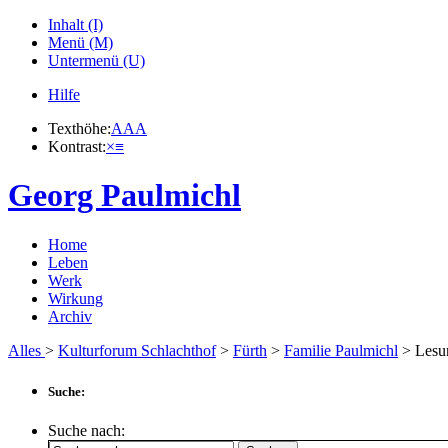
Inhalt (I)
Menü (M)
Untermenü (U)
Hilfe
Texthöhe:
A
A
A
Kontrast:
×
≡
Georg Paulmichl
Home
Leben
Werk
Wirkung
Archiv
Alles
>
Kulturforum Schlachthof
>
Fürth
>
Familie Paulmichl
> Lesu
Suche:
Suche nach: