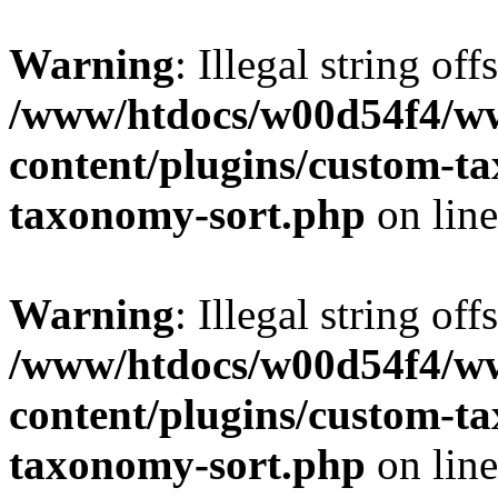
Warning
: Illegal string off
/www/htdocs/w00d54f4/w
content/plugins/custom-t
taxonomy-sort.php
on lin
Warning
: Illegal string off
/www/htdocs/w00d54f4/w
content/plugins/custom-t
taxonomy-sort.php
on lin