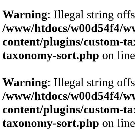
Warning
: Illegal string off
/www/htdocs/w00d54f4/w
content/plugins/custom-t
taxonomy-sort.php
on lin
Warning
: Illegal string off
/www/htdocs/w00d54f4/w
content/plugins/custom-t
taxonomy-sort.php
on lin