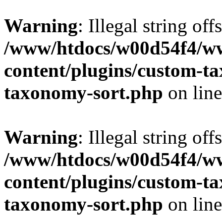
Warning
: Illegal string off
/www/htdocs/w00d54f4/w
content/plugins/custom-t
taxonomy-sort.php
on lin
Warning
: Illegal string off
/www/htdocs/w00d54f4/w
content/plugins/custom-t
taxonomy-sort.php
on lin