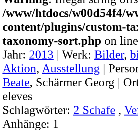
/www/htdocs/w00d54f4/w
content/plugins/custom-t
taxonomy-sort.php
on lin
Jahr:
2013
|
Werk:
Bilder
,
b
Aktion
,
Ausstellung
|
Perso
Beate
, Schärmer Georg |
Or
eleves
Schlagwörter:
2 Schafe
,
Ve
Anhänge:
1