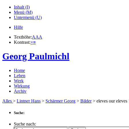
Inhalt (I)
Menü (M)
Untermenü (U)
Hilfe
Texthöhe:
A
A
A
Kontrast:
×
≡
Georg Paulmichl
Home
Leben
Werk
Wirkung
Archiv
Alles
>
Lintner Hans
>
Schärmer Georg
>
Bilder
> eleves our eleves
Suche:
Suche nach: