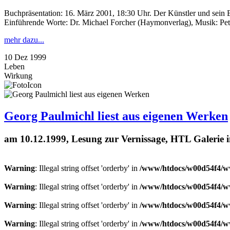
Buchpräsentation: 16. März 2001, 18:30 Uhr. Der Künstler und sein
Einführende Worte: Dr. Michael Forcher (Haymonverlag), Musik: Pe
mehr dazu...
10
Dez
1999
Leben
Wirkung
Georg Paulmichl liest aus eigenen Werken
am 10.12.1999, Lesung zur Vernissage, HTL Galerie 
Warning
: Illegal string offset 'orderby' in
/www/htdocs/w00d54f4/ww
Warning
: Illegal string offset 'orderby' in
/www/htdocs/w00d54f4/ww
Warning
: Illegal string offset 'orderby' in
/www/htdocs/w00d54f4/ww
Warning
: Illegal string offset 'orderby' in
/www/htdocs/w00d54f4/ww