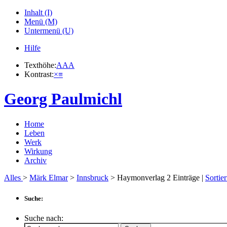
Inhalt (I)
Menü (M)
Untermenü (U)
Hilfe
Texthöhe:
A
A
A
Kontrast:
×
≡
Georg Paulmichl
Home
Leben
Werk
Wirkung
Archiv
Alles
>
Märk Elmar
>
Innsbruck
> Haymonverlag
2
Einträge |
Sortie
Suche:
Suche nach: