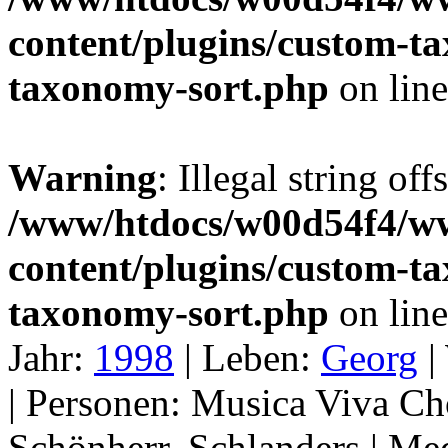
content/plugins/custom-t
taxonomy-sort.php
on lin
Warning
: Illegal string off
/www/htdocs/w00d54f4/w
content/plugins/custom-t
taxonomy-sort.php
on lin
Jahr:
1998
|
Leben:
Georg
|
|
Personen:
Musica Viva Ch
Schönherr, Schlanders |
Med