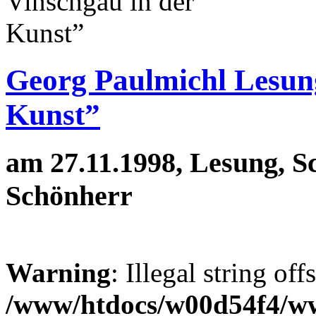
Georg Paulmichl Lesung
Kunst”
am 27.11.1998, Lesung, S
Schönherr
Warning
: Illegal string off
/www/htdocs/w00d54f4/w