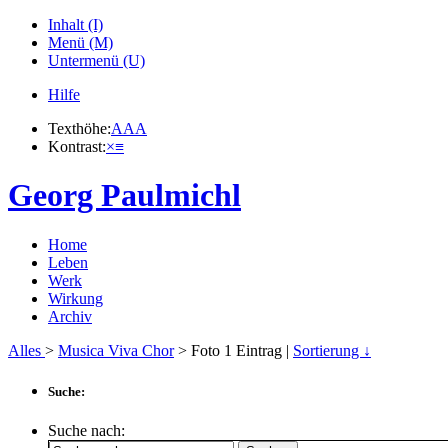
Inhalt (I)
Menü (M)
Untermenü (U)
Hilfe
Texthöhe:
A
A
A
Kontrast:
×
≡
Georg Paulmichl
Home
Leben
Werk
Wirkung
Archiv
Alles
>
Musica Viva Chor
> Foto
1
Eintrag |
Sortierung ↓
Suche:
Suche nach: