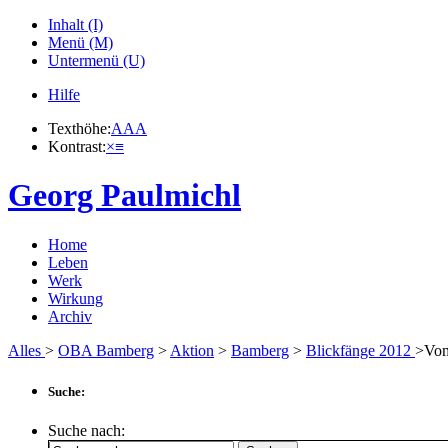
Inhalt (I)
Menü (M)
Untermenü (U)
Hilfe
Texthöhe:
A
A
A
Kontrast:
×
≡
Georg Paulmichl
Home
Leben
Werk
Wirkung
Archiv
Alles
>
OBA Bamberg
>
Aktion
>
Bamberg
>
Blickfänge 2012
>Vom
Suche:
Suche nach: