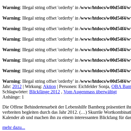
Warning
: Illegal string offset 'orderby' in
/www/htdocs/w00d54f4/ww
Warning
: Illegal string offset 'orderby' in
/www/htdocs/w00d54f4/ww
Warning
: Illegal string offset 'orderby' in
/www/htdocs/w00d54f4/ww
Warning
: Illegal string offset 'orderby' in
/www/htdocs/w00d54f4/ww
Warning
: Illegal string offset 'orderby' in
/www/htdocs/w00d54f4/ww
Warning
: Illegal string offset 'orderby' in
/www/htdocs/w00d54f4/ww
Warning
: Illegal string offset 'orderby' in
/www/htdocs/w00d54f4/ww
Warning
: Illegal string offset 'orderby' in
/www/htdocs/w00d54f4/ww
Jahr:
2012
|
Wirkung:
Aktion
|
Personen:
Eichfelder Sonja,
OBA Bam
Schlagwörter:
Blickfänge 2012
,
Vom Augenmass überwältigt
Anhänge:
1
Die Offene Behindertenarbeit der Lebenshilfe Bamberg präsentiert ihr
verbreiten begleiten durch das Jahr 2012. (…) Skurrile Wortkombinat
Kalender ab und machen ihn zu einem interessanten Blickfang für da
mehr dazu...