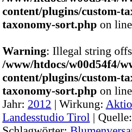
content/plugins/custom-t
taxonomy-sort.php
on lin
Warning
: Illegal string off
/www/htdocs/w00d54f4/w
content/plugins/custom-t
taxonomy-sort.php
on lin
Jahr:
2012
|
Wirkung:
Akti
Landesstudio Tirol
|
Quelle
Schlagwörter:
Blumenvers