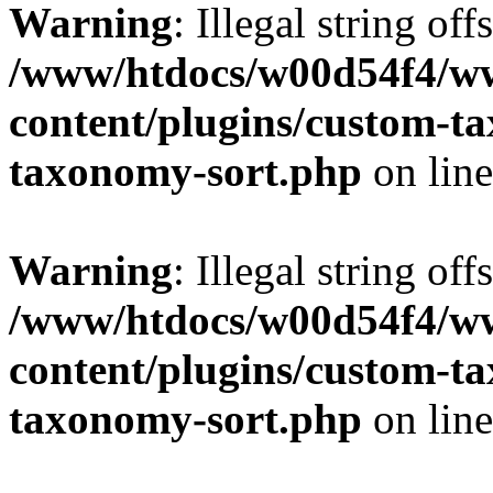
Warning
: Illegal string off
/www/htdocs/w00d54f4/w
content/plugins/custom-t
taxonomy-sort.php
on lin
Warning
: Illegal string off
/www/htdocs/w00d54f4/w
content/plugins/custom-t
taxonomy-sort.php
on lin