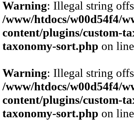
Warning
: Illegal string off
/www/htdocs/w00d54f4/w
content/plugins/custom-t
taxonomy-sort.php
on lin
Warning
: Illegal string off
/www/htdocs/w00d54f4/w
content/plugins/custom-t
taxonomy-sort.php
on lin