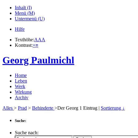
Inhalt (I)
Menü (M)
Untermenü (U)
Hilfe
Texthöhe:
A
A
A
Kontrast:
×
≡
Georg Paulmichl
Home
Leben
Werk
Wirkung
Archiv
Alles
>
Prad
>
Behinderte
>Der Georg
1
Eintrag |
Sortierung ↓
Suche:
Suche nach: