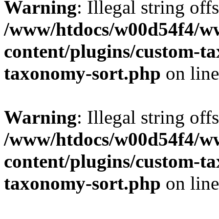
Warning
: Illegal string off
/www/htdocs/w00d54f4/w
content/plugins/custom-t
taxonomy-sort.php
on lin
Warning
: Illegal string off
/www/htdocs/w00d54f4/w
content/plugins/custom-t
taxonomy-sort.php
on lin