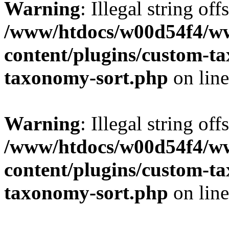
Warning
: Illegal string off
/www/htdocs/w00d54f4/w
content/plugins/custom-t
taxonomy-sort.php
on lin
Warning
: Illegal string off
/www/htdocs/w00d54f4/w
content/plugins/custom-t
taxonomy-sort.php
on lin