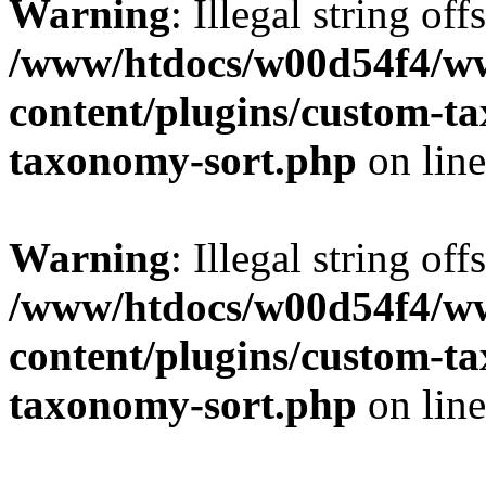
Warning
: Illegal string off
/www/htdocs/w00d54f4/w
content/plugins/custom-t
taxonomy-sort.php
on lin
Warning
: Illegal string off
/www/htdocs/w00d54f4/w
content/plugins/custom-t
taxonomy-sort.php
on lin