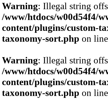
Warning
: Illegal string off
/www/htdocs/w00d54f4/w
content/plugins/custom-t
taxonomy-sort.php
on lin
Warning
: Illegal string off
/www/htdocs/w00d54f4/w
content/plugins/custom-t
taxonomy-sort.php
on lin