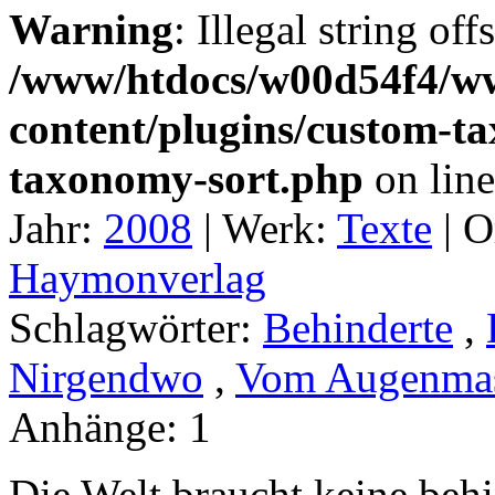
Warning
: Illegal string off
/www/htdocs/w00d54f4/w
content/plugins/custom-t
taxonomy-sort.php
on lin
Jahr:
2008
|
Werk:
Texte
|
O
Haymonverlag
Schlagwörter:
Behinderte
,
Nirgendwo
,
Vom Augenmas
Anhänge:
1
Die Welt braucht keine beh