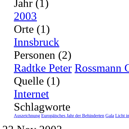
Jahr (1)
2003
Orte (1)
Innsbruck
Personen (2)
Radtke Peter
Rossmann G
Quelle (1)
Internet
Schlagworte
Auszeichnung
Europäisches Jahr der Behinderten
Gala
Licht i