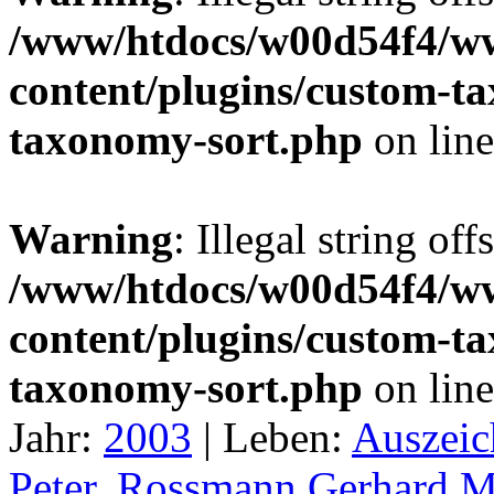
/www/htdocs/w00d54f4/w
content/plugins/custom-t
taxonomy-sort.php
on lin
Warning
: Illegal string off
/www/htdocs/w00d54f4/w
content/plugins/custom-t
taxonomy-sort.php
on lin
Jahr:
2003
|
Leben:
Auszei
Peter
,
Rossmann Gerhard M