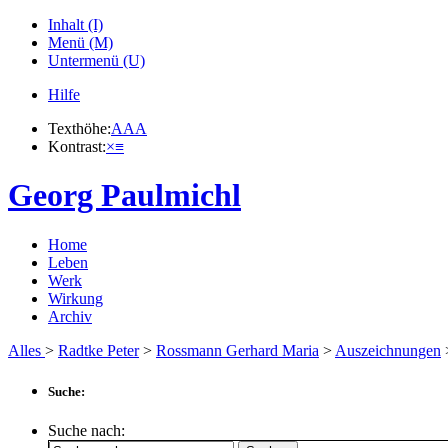
Inhalt (I)
Menü (M)
Untermenü (U)
Hilfe
Texthöhe:
A
A
A
Kontrast:
×
≡
Georg Paulmichl
Home
Leben
Werk
Wirkung
Archiv
Alles
>
Radtke Peter
>
Rossmann Gerhard Maria
>
Auszeichnungen
Suche:
Suche nach: