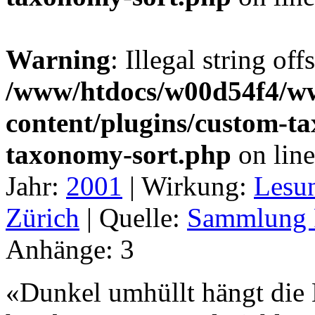
Warning
: Illegal string off
/www/htdocs/w00d54f4/w
content/plugins/custom-t
taxonomy-sort.php
on lin
Jahr:
2001
|
Wirkung:
Lesu
Zürich
|
Quelle:
Sammlung R
Anhänge:
3
«Dunkel umhüllt hängt die