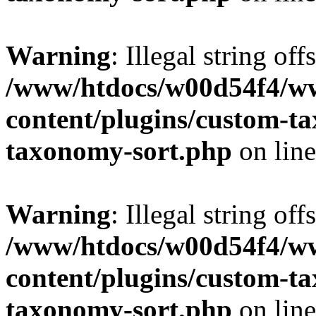
Warning
: Illegal string off
/www/htdocs/w00d54f4/w
content/plugins/custom-t
taxonomy-sort.php
on lin
Warning
: Illegal string off
/www/htdocs/w00d54f4/w
content/plugins/custom-t
taxonomy-sort.php
on lin