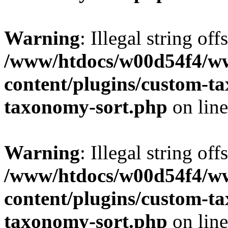
Warning
: Illegal string off
/www/htdocs/w00d54f4/w
content/plugins/custom-t
taxonomy-sort.php
on lin
Warning
: Illegal string off
/www/htdocs/w00d54f4/w
content/plugins/custom-t
taxonomy-sort.php
on lin