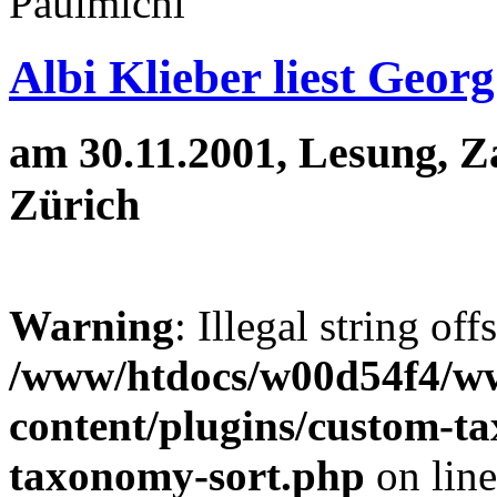
Albi Klieber liest Geor
am 30.11.2001, Lesung, 
Zürich
Warning
: Illegal string off
/www/htdocs/w00d54f4/w
content/plugins/custom-t
taxonomy-sort.php
on lin