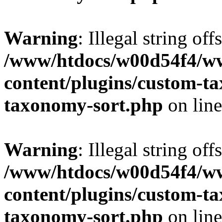
Warning
: Illegal string off
/www/htdocs/w00d54f4/w
content/plugins/custom-t
taxonomy-sort.php
on lin
Warning
: Illegal string off
/www/htdocs/w00d54f4/w
content/plugins/custom-t
taxonomy-sort.php
on lin