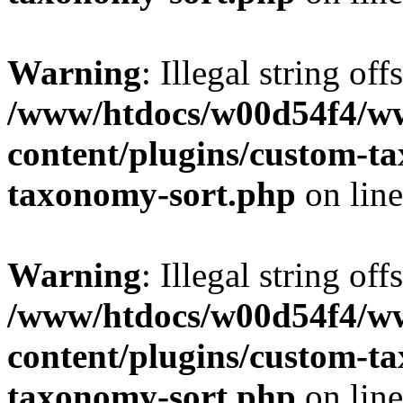
Warning
: Illegal string off
/www/htdocs/w00d54f4/w
content/plugins/custom-t
taxonomy-sort.php
on lin
Warning
: Illegal string off
/www/htdocs/w00d54f4/w
content/plugins/custom-t
taxonomy-sort.php
on lin