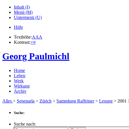
Inhalt (I)
Menü (M)
Untermenü (U)
Hilfe
Texthöhe:
A
A
A
Kontrast:
×
≡
Georg Paulmichl
Home
Leben
Werk
Wirkung
Archiv
Alles
>
Seneparla
>
Zürich
>
Sammlung Raffeiner
>
Lesung
> 2001
Suche:
Suche nach: