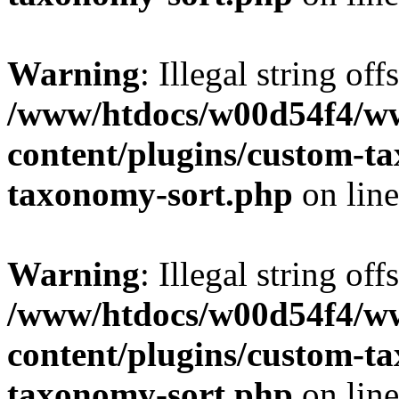
Warning
: Illegal string off
/www/htdocs/w00d54f4/w
content/plugins/custom-t
taxonomy-sort.php
on lin
Warning
: Illegal string off
/www/htdocs/w00d54f4/w
content/plugins/custom-t
taxonomy-sort.php
on lin