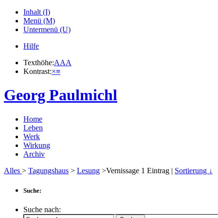
Inhalt (I)
Menü (M)
Untermenü (U)
Hilfe
Texthöhe:
A
A
A
Kontrast:
×
≡
Georg Paulmichl
Home
Leben
Werk
Wirkung
Archiv
Alles
>
Tagungshaus
>
Lesung
>Vernissage
1
Eintrag |
Sortierung ↓
Suche:
Suche nach: