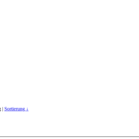
g |
Sortierung ↓