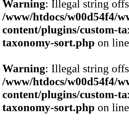
Warning
: Illegal string off
/www/htdocs/w00d54f4/w
content/plugins/custom-t
taxonomy-sort.php
on lin
Warning
: Illegal string off
/www/htdocs/w00d54f4/w
content/plugins/custom-t
taxonomy-sort.php
on lin