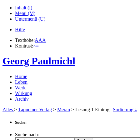
Inhalt (I)
Menü (M)
Untermenü (U)
Hilfe
Texthöhe:
A
A
A
Kontrast:
×
≡
Georg Paulmichl
Home
Leben
Werk
Wirkung
Archiv
Alles
>
Tappeiner Verlag
>
Meran
> Lesung
1
Eintrag |
Sortierung ↓
Suche:
Suche nach: