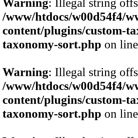
Warning
: Illegal string off
/www/htdocs/w00d54f4/w
content/plugins/custom-t
taxonomy-sort.php
on lin
Warning
: Illegal string off
/www/htdocs/w00d54f4/w
content/plugins/custom-t
taxonomy-sort.php
on lin