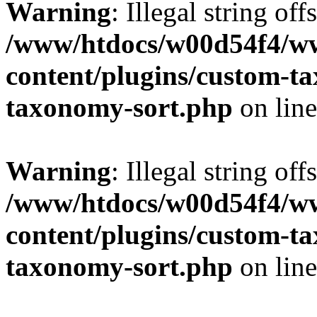
Warning
: Illegal string off
/www/htdocs/w00d54f4/w
content/plugins/custom-t
taxonomy-sort.php
on lin
Warning
: Illegal string off
/www/htdocs/w00d54f4/w
content/plugins/custom-t
taxonomy-sort.php
on lin