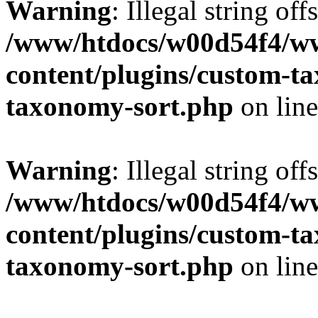
Warning
: Illegal string off
/www/htdocs/w00d54f4/w
content/plugins/custom-t
taxonomy-sort.php
on lin
Warning
: Illegal string off
/www/htdocs/w00d54f4/w
content/plugins/custom-t
taxonomy-sort.php
on lin