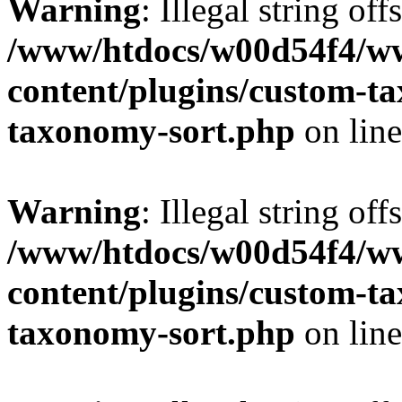
Warning
: Illegal string off
/www/htdocs/w00d54f4/w
content/plugins/custom-t
taxonomy-sort.php
on lin
Warning
: Illegal string off
/www/htdocs/w00d54f4/w
content/plugins/custom-t
taxonomy-sort.php
on lin