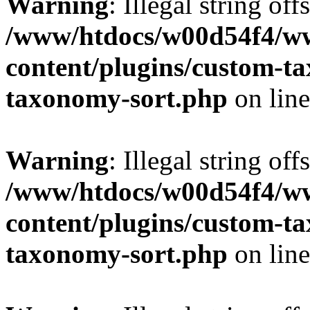
Warning
: Illegal string off
/www/htdocs/w00d54f4/w
content/plugins/custom-t
taxonomy-sort.php
on lin
Warning
: Illegal string off
/www/htdocs/w00d54f4/w
content/plugins/custom-t
taxonomy-sort.php
on lin