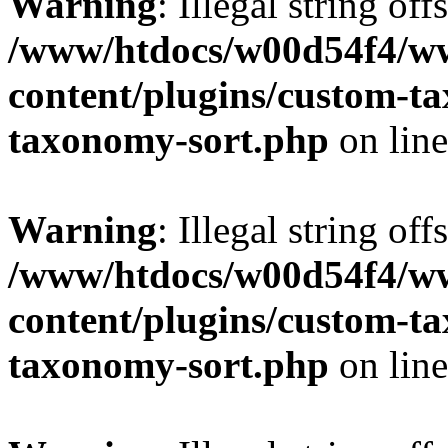
Warning
: Illegal string off
/www/htdocs/w00d54f4/w
content/plugins/custom-t
taxonomy-sort.php
on lin
Warning
: Illegal string off
/www/htdocs/w00d54f4/w
content/plugins/custom-t
taxonomy-sort.php
on lin