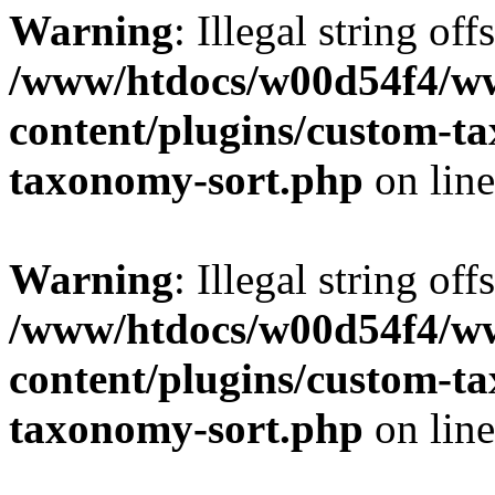
Warning
: Illegal string off
/www/htdocs/w00d54f4/w
content/plugins/custom-t
taxonomy-sort.php
on lin
Warning
: Illegal string off
/www/htdocs/w00d54f4/w
content/plugins/custom-t
taxonomy-sort.php
on lin