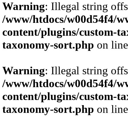
Warning
: Illegal string off
/www/htdocs/w00d54f4/w
content/plugins/custom-t
taxonomy-sort.php
on lin
Warning
: Illegal string off
/www/htdocs/w00d54f4/w
content/plugins/custom-t
taxonomy-sort.php
on lin