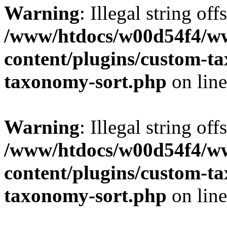
Warning
: Illegal string off
/www/htdocs/w00d54f4/w
content/plugins/custom-t
taxonomy-sort.php
on lin
Warning
: Illegal string off
/www/htdocs/w00d54f4/w
content/plugins/custom-t
taxonomy-sort.php
on lin