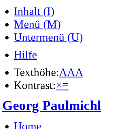
Inhalt (I)
Menü (M)
Untermenü (U)
Hilfe
Texthöhe:
A
A
A
Kontrast:
×
≡
Georg Paulmichl
Home