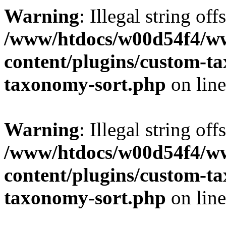
Warning
: Illegal string off
/www/htdocs/w00d54f4/w
content/plugins/custom-t
taxonomy-sort.php
on lin
Warning
: Illegal string off
/www/htdocs/w00d54f4/w
content/plugins/custom-t
taxonomy-sort.php
on lin