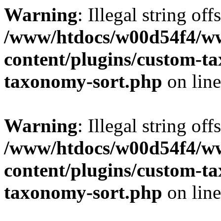
Warning
: Illegal string off
/www/htdocs/w00d54f4/w
content/plugins/custom-t
taxonomy-sort.php
on lin
Warning
: Illegal string off
/www/htdocs/w00d54f4/w
content/plugins/custom-t
taxonomy-sort.php
on lin