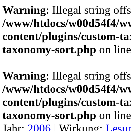
Warning
: Illegal string off
/www/htdocs/w00d54f4/w
content/plugins/custom-t
taxonomy-sort.php
on lin
Warning
: Illegal string off
/www/htdocs/w00d54f4/w
content/plugins/custom-t
taxonomy-sort.php
on lin
Jahr:
2006
|
Wirkung:
Lesu