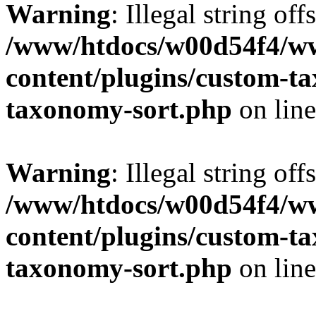
Warning
: Illegal string off
/www/htdocs/w00d54f4/w
content/plugins/custom-t
taxonomy-sort.php
on lin
Warning
: Illegal string off
/www/htdocs/w00d54f4/w
content/plugins/custom-t
taxonomy-sort.php
on lin