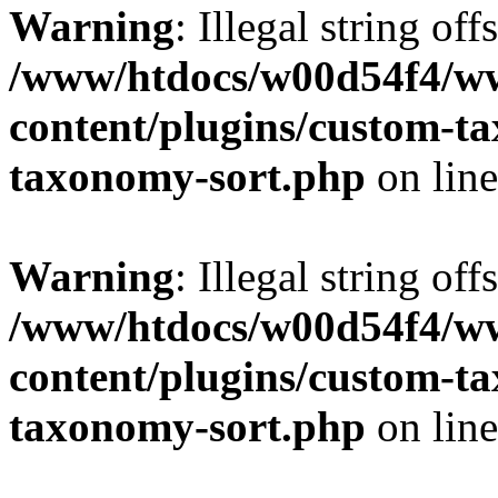
Warning
: Illegal string off
/www/htdocs/w00d54f4/w
content/plugins/custom-t
taxonomy-sort.php
on lin
Warning
: Illegal string off
/www/htdocs/w00d54f4/w
content/plugins/custom-t
taxonomy-sort.php
on lin