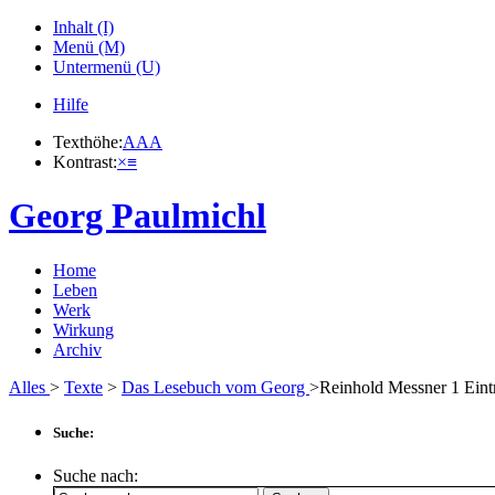
Inhalt (I)
Menü (M)
Untermenü (U)
Hilfe
Texthöhe:
A
A
A
Kontrast:
×
≡
Georg Paulmichl
Home
Leben
Werk
Wirkung
Archiv
Alles
>
Texte
>
Das Lesebuch vom Georg
>Reinhold Messner
1
Eint
Suche:
Suche nach: