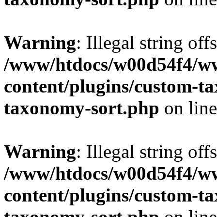
Warning
: Illegal string off
/www/htdocs/w00d54f4/w
content/plugins/custom-t
taxonomy-sort.php
on lin
Warning
: Illegal string off
/www/htdocs/w00d54f4/w
content/plugins/custom-t
taxonomy-sort.php
on lin