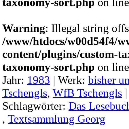
taxonomy-sort.php
on lin
Warning
: Illegal string off
/www/htdocs/w00d54f4/w
content/plugins/custom-t
taxonomy-sort.php
on lin
Jahr:
1983
|
Werk:
bisher un
Tschengls
,
WfB Tschengls
Schlagwörter:
Das Lesebuc
,
Textsammlung Georg