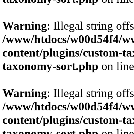
Warning
: Illegal string off
/www/htdocs/w00d54f4/w
content/plugins/custom-t
taxonomy-sort.php
on lin
Warning
: Illegal string off
/www/htdocs/w00d54f4/w
content/plugins/custom-t
taxonomy-sort.php
on lin