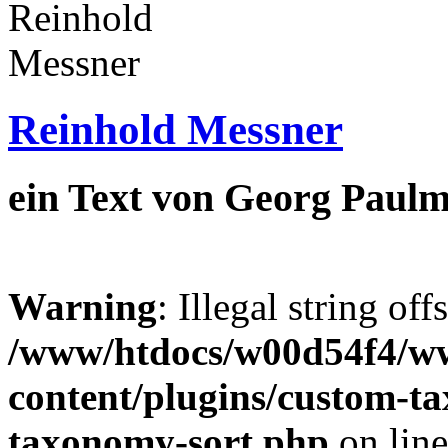
Reinhold Messner
ein Text von Georg Paulm
Warning
: Illegal string off
/www/htdocs/w00d54f4/w
content/plugins/custom-t
taxonomy-sort.php
on lin