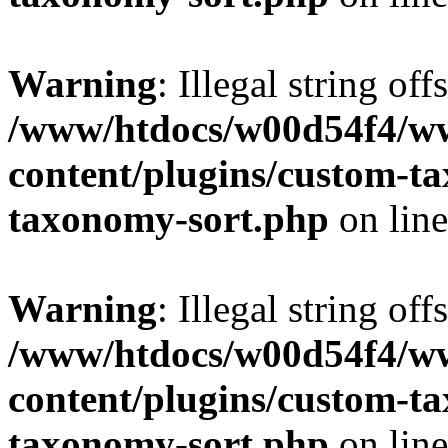
Warning
: Illegal string off
/www/htdocs/w00d54f4/w
content/plugins/custom-t
taxonomy-sort.php
on lin
Warning
: Illegal string off
/www/htdocs/w00d54f4/w
content/plugins/custom-t
taxonomy-sort.php
on lin