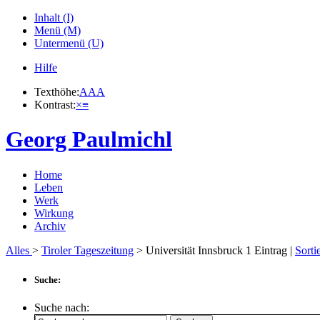
Inhalt (I)
Menü (M)
Untermenü (U)
Hilfe
Texthöhe:
A
A
A
Kontrast:
×
≡
Georg Paulmichl
Home
Leben
Werk
Wirkung
Archiv
Alles
>
Tiroler Tageszeitung
> Universität Innsbruck
1
Eintrag |
Sorti
Suche:
Suche nach: