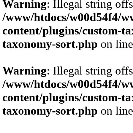
Warning
: Illegal string off
/www/htdocs/w00d54f4/w
content/plugins/custom-t
taxonomy-sort.php
on lin
Warning
: Illegal string off
/www/htdocs/w00d54f4/w
content/plugins/custom-t
taxonomy-sort.php
on lin