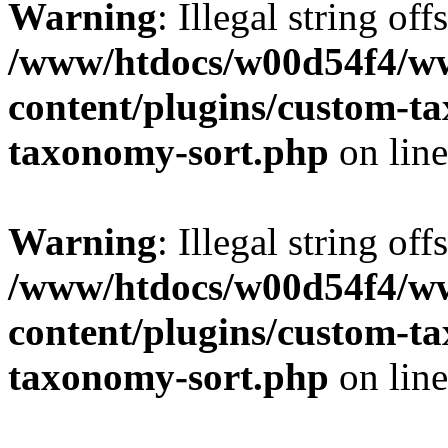
Warning
: Illegal string off
/www/htdocs/w00d54f4/w
content/plugins/custom-t
taxonomy-sort.php
on lin
Warning
: Illegal string off
/www/htdocs/w00d54f4/w
content/plugins/custom-t
taxonomy-sort.php
on lin