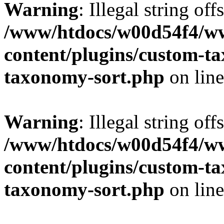
Warning
: Illegal string off
/www/htdocs/w00d54f4/w
content/plugins/custom-t
taxonomy-sort.php
on lin
Warning
: Illegal string off
/www/htdocs/w00d54f4/w
content/plugins/custom-t
taxonomy-sort.php
on lin