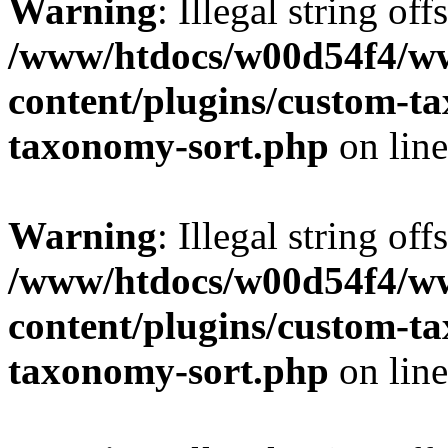
Warning
: Illegal string off
/www/htdocs/w00d54f4/w
content/plugins/custom-t
taxonomy-sort.php
on lin
Warning
: Illegal string off
/www/htdocs/w00d54f4/w
content/plugins/custom-t
taxonomy-sort.php
on lin