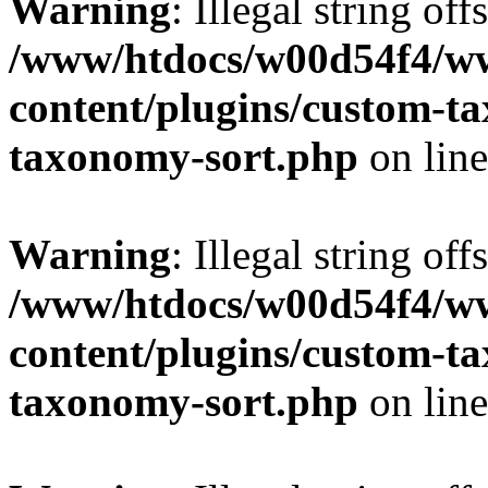
Warning
: Illegal string off
/www/htdocs/w00d54f4/w
content/plugins/custom-t
taxonomy-sort.php
on lin
Warning
: Illegal string off
/www/htdocs/w00d54f4/w
content/plugins/custom-t
taxonomy-sort.php
on lin