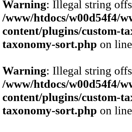
Warning
: Illegal string off
/www/htdocs/w00d54f4/w
content/plugins/custom-t
taxonomy-sort.php
on lin
Warning
: Illegal string off
/www/htdocs/w00d54f4/w
content/plugins/custom-t
taxonomy-sort.php
on lin