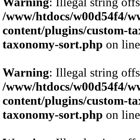
Warning
: Illegal string off
/www/htdocs/w00d54f4/w
content/plugins/custom-t
taxonomy-sort.php
on lin
Warning
: Illegal string off
/www/htdocs/w00d54f4/w
content/plugins/custom-t
taxonomy-sort.php
on lin