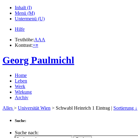
Inhalt (I)
Menü (M)
Untermenü (U)
Hilfe
Texthöhe:
A
A
A
Kontrast:
×
≡
Georg Paulmichl
Home
Leben
Werk
Wirkung
Archiv
Alles
>
Universität Wien
> Schwabl Heinrich
1
Eintrag |
Sortierung ↓
Suche:
Suche nach: