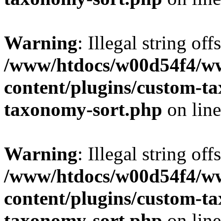
Warning
: Illegal string off
/www/htdocs/w00d54f4/w
content/plugins/custom-t
taxonomy-sort.php
on lin
Warning
: Illegal string off
/www/htdocs/w00d54f4/w
content/plugins/custom-t
taxonomy-sort.php
on lin