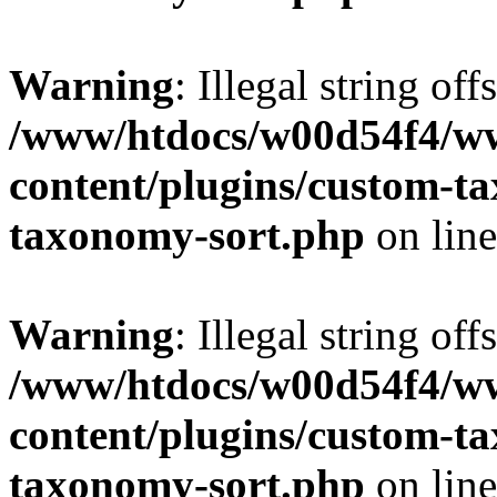
Warning
: Illegal string off
/www/htdocs/w00d54f4/w
content/plugins/custom-t
taxonomy-sort.php
on lin
Warning
: Illegal string off
/www/htdocs/w00d54f4/w
content/plugins/custom-t
taxonomy-sort.php
on lin