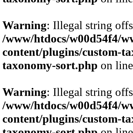
Warning
: Illegal string off
/www/htdocs/w00d54f4/w
content/plugins/custom-t
taxonomy-sort.php
on lin
Warning
: Illegal string off
/www/htdocs/w00d54f4/w
content/plugins/custom-t
taxonomy-sort.php
on lin