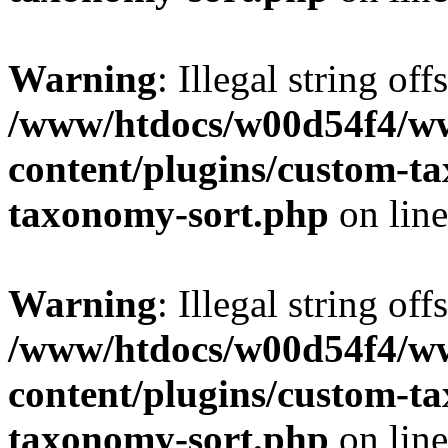
Warning
: Illegal string off
/www/htdocs/w00d54f4/w
content/plugins/custom-t
taxonomy-sort.php
on lin
Warning
: Illegal string off
/www/htdocs/w00d54f4/w
content/plugins/custom-t
taxonomy-sort.php
on lin