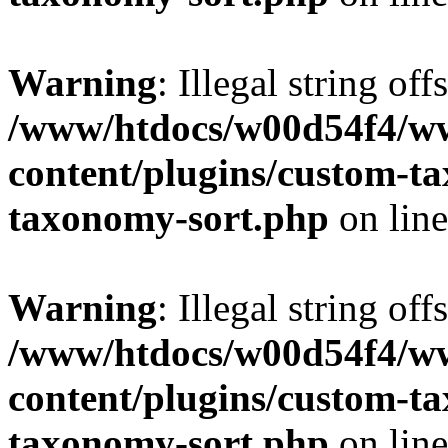
Warning
: Illegal string off
/www/htdocs/w00d54f4/w
content/plugins/custom-t
taxonomy-sort.php
on lin
Warning
: Illegal string off
/www/htdocs/w00d54f4/w
content/plugins/custom-t
taxonomy-sort.php
on lin