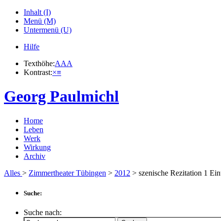
Inhalt (I)
Menü (M)
Untermenü (U)
Hilfe
Texthöhe:
A
A
A
Kontrast:
×
≡
Georg Paulmichl
Home
Leben
Werk
Wirkung
Archiv
Alles
>
Zimmertheater Tübingen
>
2012
> szenische Rezitation
1
Ein
Suche:
Suche nach: