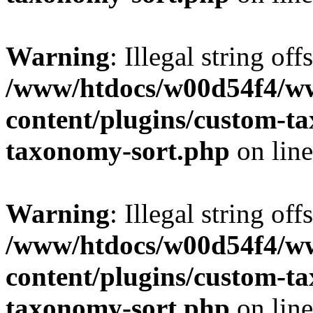
Warning
: Illegal string off
/www/htdocs/w00d54f4/w
content/plugins/custom-t
taxonomy-sort.php
on lin
Warning
: Illegal string off
/www/htdocs/w00d54f4/w
content/plugins/custom-t
taxonomy-sort.php
on lin