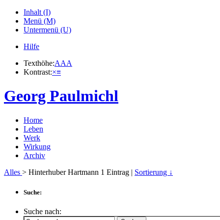
Inhalt (I)
Menü (M)
Untermenü (U)
Hilfe
Texthöhe:
A
A
A
Kontrast:
×
≡
Georg Paulmichl
Home
Leben
Werk
Wirkung
Archiv
Alles
> Hinterhuber Hartmann
1
Eintrag |
Sortierung ↓
Suche:
Suche nach: