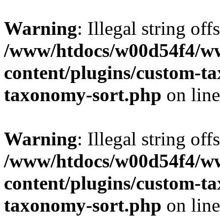
Warning
: Illegal string off
/www/htdocs/w00d54f4/w
content/plugins/custom-t
taxonomy-sort.php
on lin
Warning
: Illegal string off
/www/htdocs/w00d54f4/w
content/plugins/custom-t
taxonomy-sort.php
on lin