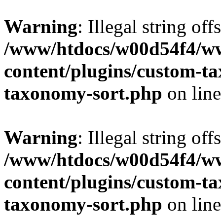
Warning
: Illegal string off
/www/htdocs/w00d54f4/w
content/plugins/custom-t
taxonomy-sort.php
on lin
Warning
: Illegal string off
/www/htdocs/w00d54f4/w
content/plugins/custom-t
taxonomy-sort.php
on lin