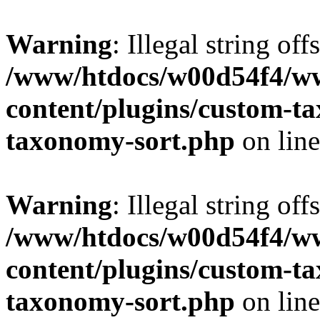
Warning
: Illegal string off
/www/htdocs/w00d54f4/w
content/plugins/custom-t
taxonomy-sort.php
on lin
Warning
: Illegal string off
/www/htdocs/w00d54f4/w
content/plugins/custom-t
taxonomy-sort.php
on lin