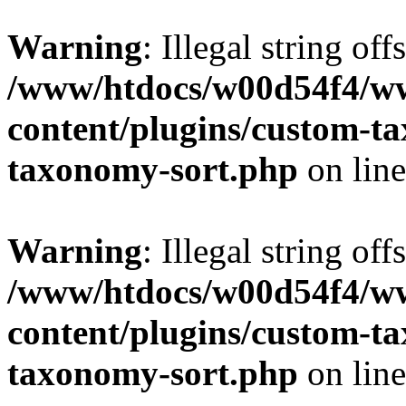
Warning
: Illegal string off
/www/htdocs/w00d54f4/w
content/plugins/custom-t
taxonomy-sort.php
on lin
Warning
: Illegal string off
/www/htdocs/w00d54f4/w
content/plugins/custom-t
taxonomy-sort.php
on lin