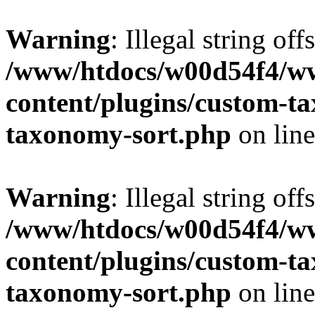
Warning
: Illegal string off
/www/htdocs/w00d54f4/w
content/plugins/custom-t
taxonomy-sort.php
on lin
Warning
: Illegal string off
/www/htdocs/w00d54f4/w
content/plugins/custom-t
taxonomy-sort.php
on lin