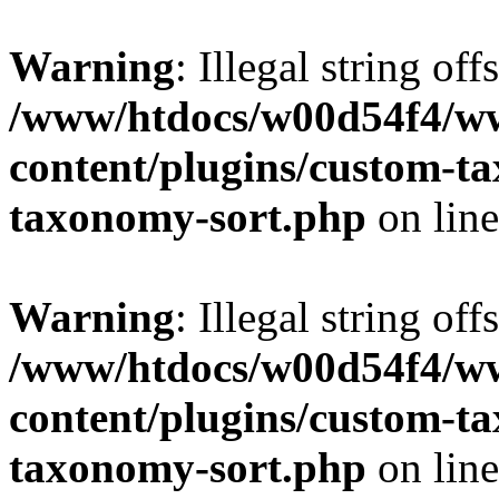
Warning
: Illegal string off
/www/htdocs/w00d54f4/w
content/plugins/custom-t
taxonomy-sort.php
on lin
Warning
: Illegal string off
/www/htdocs/w00d54f4/w
content/plugins/custom-t
taxonomy-sort.php
on lin