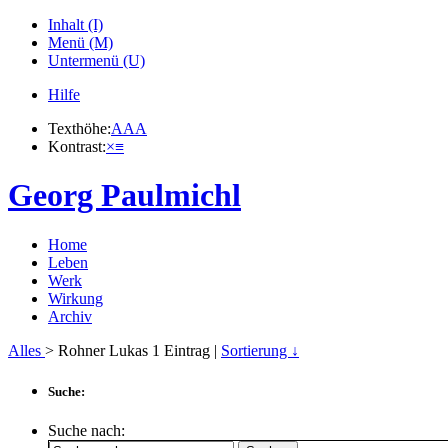
Inhalt (I)
Menü (M)
Untermenü (U)
Hilfe
Texthöhe:
A
A
A
Kontrast:
×
≡
Georg Paulmichl
Home
Leben
Werk
Wirkung
Archiv
Alles
> Rohner Lukas
1
Eintrag |
Sortierung ↓
Suche:
Suche nach: