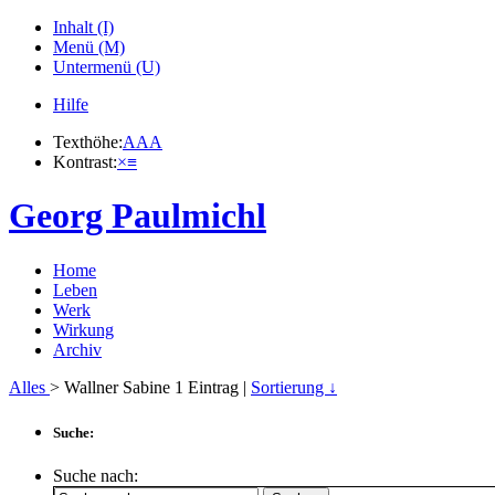
Inhalt (I)
Menü (M)
Untermenü (U)
Hilfe
Texthöhe:
A
A
A
Kontrast:
×
≡
Georg Paulmichl
Home
Leben
Werk
Wirkung
Archiv
Alles
> Wallner Sabine
1
Eintrag |
Sortierung ↓
Suche:
Suche nach: