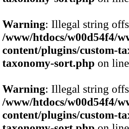
Warning
: Illegal string off
/www/htdocs/w00d54f4/w
content/plugins/custom-t
taxonomy-sort.php
on lin
Warning
: Illegal string off
/www/htdocs/w00d54f4/w
content/plugins/custom-t
taxonomy-sort.php
on lin