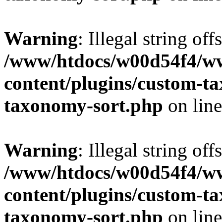
Warning
: Illegal string off
/www/htdocs/w00d54f4/w
content/plugins/custom-t
taxonomy-sort.php
on lin
Warning
: Illegal string off
/www/htdocs/w00d54f4/w
content/plugins/custom-t
taxonomy-sort.php
on lin