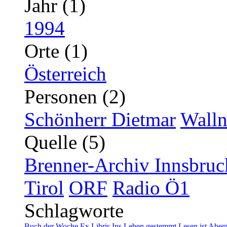
Jahr (1)
1994
Orte (1)
Österreich
Personen (2)
Schönherr Dietmar
Walln
Quelle (5)
Brenner-Archiv Innsbruc
Tirol
ORF
Radio Ö1
Schlagworte
Buch der Woche
Ex Libris
Ins Leben gestemmt
Lesen ist Aben