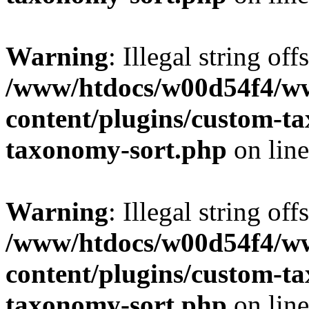
Warning
: Illegal string off
/www/htdocs/w00d54f4/w
content/plugins/custom-t
taxonomy-sort.php
on lin
Warning
: Illegal string off
/www/htdocs/w00d54f4/w
content/plugins/custom-t
taxonomy-sort.php
on lin