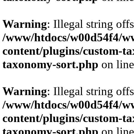
Warning
: Illegal string off
/www/htdocs/w00d54f4/w
content/plugins/custom-t
taxonomy-sort.php
on lin
Warning
: Illegal string off
/www/htdocs/w00d54f4/w
content/plugins/custom-t
taxonomy-sort.php
on lin