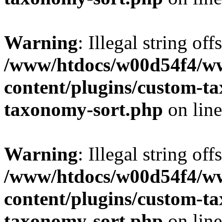
Warning
: Illegal string off
/www/htdocs/w00d54f4/w
content/plugins/custom-t
taxonomy-sort.php
on lin
Warning
: Illegal string off
/www/htdocs/w00d54f4/w
content/plugins/custom-t
taxonomy-sort.php
on lin