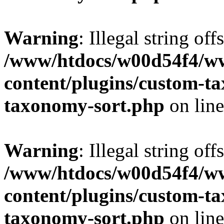
Warning
: Illegal string off
/www/htdocs/w00d54f4/w
content/plugins/custom-t
taxonomy-sort.php
on lin
Warning
: Illegal string off
/www/htdocs/w00d54f4/w
content/plugins/custom-t
taxonomy-sort.php
on lin