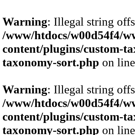
Warning
: Illegal string off
/www/htdocs/w00d54f4/w
content/plugins/custom-t
taxonomy-sort.php
on lin
Warning
: Illegal string off
/www/htdocs/w00d54f4/w
content/plugins/custom-t
taxonomy-sort.php
on lin