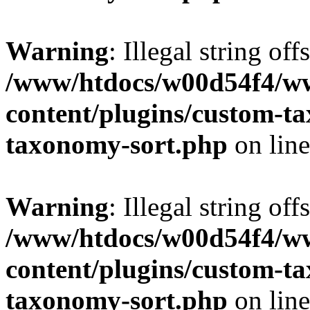
Warning
: Illegal string off
/www/htdocs/w00d54f4/w
content/plugins/custom-t
taxonomy-sort.php
on lin
Warning
: Illegal string off
/www/htdocs/w00d54f4/w
content/plugins/custom-t
taxonomy-sort.php
on lin