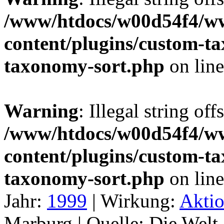
/www/htdocs/w00d54f4/w
content/plugins/custom-t
taxonomy-sort.php
on lin
Warning
: Illegal string off
/www/htdocs/w00d54f4/w
content/plugins/custom-t
taxonomy-sort.php
on lin
Jahr:
1999
|
Wirkung:
Akti
Marburg |
Quelle:
Die Welt