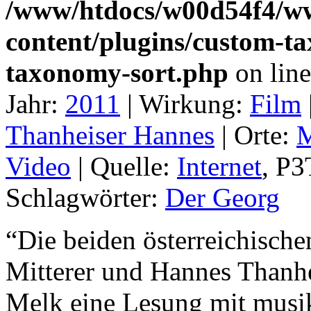
/www/htdocs/w00d54f4/w
content/plugins/custom-t
taxonomy-sort.php
on lin
Jahr:
2011
|
Wirkung:
Film
Thanheiser Hannes
|
Orte:
M
Video
|
Quelle:
Internet
, P
Schlagwörter:
Der Georg
“Die beiden österreichisch
Mitterer und Hannes Thanhei
Melk eine Lesung mit mus