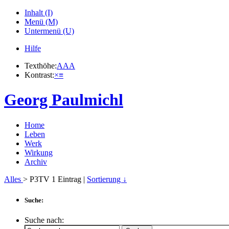
Inhalt (I)
Menü (M)
Untermenü (U)
Hilfe
Texthöhe:
A
A
A
Kontrast:
×
≡
Georg Paulmichl
Home
Leben
Werk
Wirkung
Archiv
Alles
> P3TV
1
Eintrag |
Sortierung ↓
Suche:
Suche nach: