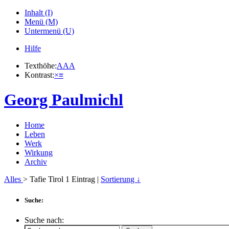
Inhalt (I)
Menü (M)
Untermenü (U)
Hilfe
Texthöhe:
A
A
A
Kontrast:
×
≡
Georg Paulmichl
Home
Leben
Werk
Wirkung
Archiv
Alles
> Tafie Tirol
1
Eintrag |
Sortierung ↓
Suche:
Suche nach: