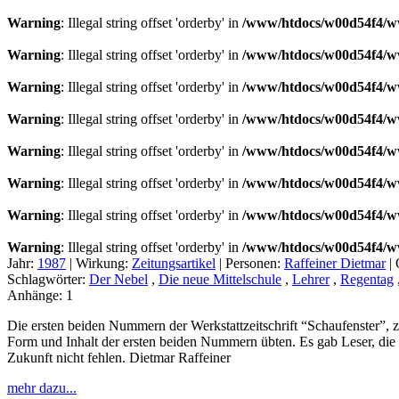
Warning
: Illegal string offset 'orderby' in
/www/htdocs/w00d54f4/ww
Warning
: Illegal string offset 'orderby' in
/www/htdocs/w00d54f4/ww
Warning
: Illegal string offset 'orderby' in
/www/htdocs/w00d54f4/ww
Warning
: Illegal string offset 'orderby' in
/www/htdocs/w00d54f4/ww
Warning
: Illegal string offset 'orderby' in
/www/htdocs/w00d54f4/ww
Warning
: Illegal string offset 'orderby' in
/www/htdocs/w00d54f4/ww
Warning
: Illegal string offset 'orderby' in
/www/htdocs/w00d54f4/ww
Warning
: Illegal string offset 'orderby' in
/www/htdocs/w00d54f4/ww
Jahr:
1987
|
Wirkung:
Zeitungsartikel
|
Personen:
Raffeiner Dietmar
|
Schlagwörter:
Der Nebel
,
Die neue Mittelschule
,
Lehrer
,
Regentag
Anhänge:
1
Die ersten beiden Nummern der Werkstattzeitschrift “Schaufenster”, 
Form und Inhalt der ersten beiden Nummern übten. Es gab Leser, die
Zukunft nicht fehlen. Dietmar Raffeiner
mehr dazu...