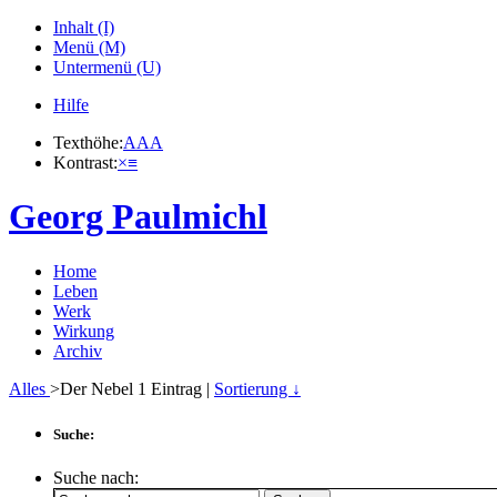
Inhalt (I)
Menü (M)
Untermenü (U)
Hilfe
Texthöhe:
A
A
A
Kontrast:
×
≡
Georg Paulmichl
Home
Leben
Werk
Wirkung
Archiv
Alles
>Der Nebel
1
Eintrag |
Sortierung ↓
Suche:
Suche nach: