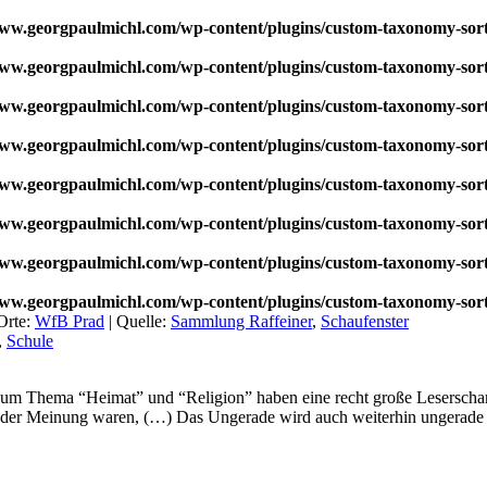
w.georgpaulmichl.com/wp-content/plugins/custom-taxonomy-sor
w.georgpaulmichl.com/wp-content/plugins/custom-taxonomy-sor
w.georgpaulmichl.com/wp-content/plugins/custom-taxonomy-sor
w.georgpaulmichl.com/wp-content/plugins/custom-taxonomy-sor
w.georgpaulmichl.com/wp-content/plugins/custom-taxonomy-sor
w.georgpaulmichl.com/wp-content/plugins/custom-taxonomy-sor
w.georgpaulmichl.com/wp-content/plugins/custom-taxonomy-sor
w.georgpaulmichl.com/wp-content/plugins/custom-taxonomy-sor
Orte:
WfB Prad
|
Quelle:
Sammlung Raffeiner
,
Schaufenster
,
Schule
zum Thema “Heimat” und “Religion” haben eine recht große Leserschar g
 der Meinung waren, (…) Das Ungerade wird auch weiterhin ungerade bl