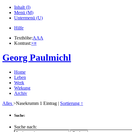
Inhalt (I)
Menü (M)
Untermenü (U)
Hilfe
Texthöhe:
A
A
A
Kontrast:
×
≡
Georg Paulmichl
Home
Leben
Werk
Wirkung
Archiv
Alles
>Nasekrumm
1
Eintrag |
Sortierung ↑
Suche:
Suche nach: