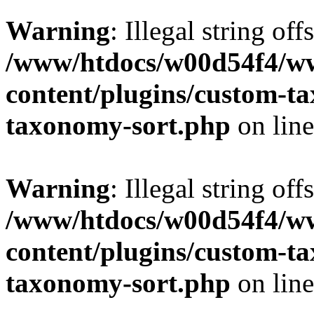
Warning
: Illegal string off
/www/htdocs/w00d54f4/w
content/plugins/custom-t
taxonomy-sort.php
on lin
Warning
: Illegal string off
/www/htdocs/w00d54f4/w
content/plugins/custom-t
taxonomy-sort.php
on lin