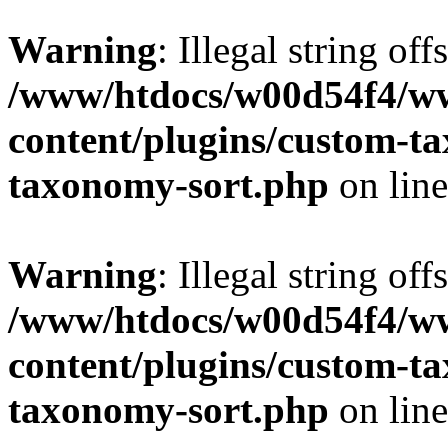
Warning
: Illegal string off
/www/htdocs/w00d54f4/w
content/plugins/custom-t
taxonomy-sort.php
on lin
Warning
: Illegal string off
/www/htdocs/w00d54f4/w
content/plugins/custom-t
taxonomy-sort.php
on lin