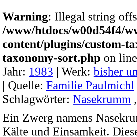
Warning
: Illegal string off
/www/htdocs/w00d54f4/w
content/plugins/custom-t
taxonomy-sort.php
on lin
Jahr:
1983
|
Werk:
bisher un
|
Quelle:
Familie Paulmichl
Schlagwörter:
Nasekrumm
Ein Zwerg namens Nasekrum
Kälte und Einsamkeit. Dies