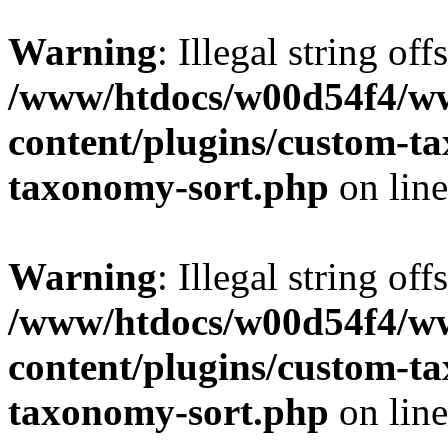
Warning
: Illegal string off
/www/htdocs/w00d54f4/w
content/plugins/custom-t
taxonomy-sort.php
on lin
Warning
: Illegal string off
/www/htdocs/w00d54f4/w
content/plugins/custom-t
taxonomy-sort.php
on lin