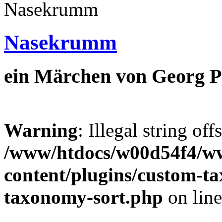
Nasekrumm
ein Märchen von Georg P
Warning
: Illegal string off
/www/htdocs/w00d54f4/w
content/plugins/custom-t
taxonomy-sort.php
on lin