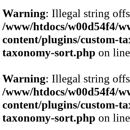
Warning
: Illegal string off
/www/htdocs/w00d54f4/w
content/plugins/custom-t
taxonomy-sort.php
on lin
Warning
: Illegal string off
/www/htdocs/w00d54f4/w
content/plugins/custom-t
taxonomy-sort.php
on lin