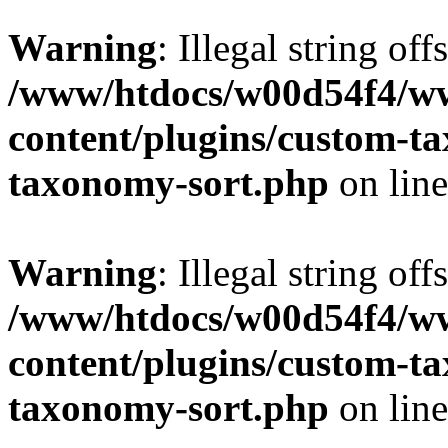
Warning
: Illegal string off
/www/htdocs/w00d54f4/w
content/plugins/custom-t
taxonomy-sort.php
on lin
Warning
: Illegal string off
/www/htdocs/w00d54f4/w
content/plugins/custom-t
taxonomy-sort.php
on lin