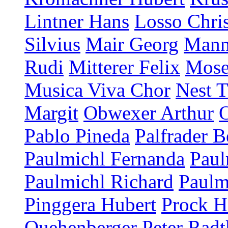
Lintner Hans
Losso Chris
Silvius
Mair Georg
Mann
Rudi
Mitterer Felix
Mose
Musica Viva Chor
Nest T
Margit
Obwexer Arthur
Pablo Pineda
Palfrader B
Paulmichl Fernanda
Paul
Paulmichl Richard
Paulm
Pinggera Hubert
Prock H
Quehenberger Peter
Radt