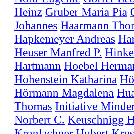
Heinz
Gruber Maria Pia
Johannes
Haarmann Tho
Hapkemeyer Andreas
Ha
Heuser Manfred P.
Hinke
Hartmann
Hoebel Herma
Hohenstein Katharina
Hö
Hörmann Magdalena
Hua
Thomas
Initiative Minde
Norbert C.
Keuschnigg H
Kronlachner Hubert
Krus