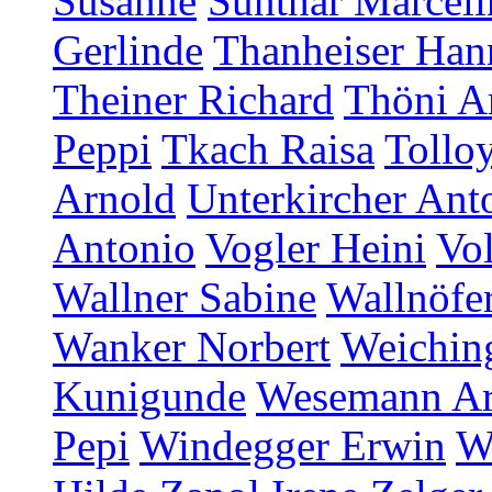
Susanne
Sunthar Marceli
Gerlinde
Thanheiser Han
Theiner Richard
Thöni A
Peppi
Tkach Raisa
Tollo
Arnold
Unterkircher Ant
Antonio
Vogler Heini
Vol
Wallner Sabine
Wallnöfer
Wanker Norbert
Weichin
Kunigunde
Wesemann A
Pepi
Windegger Erwin
W