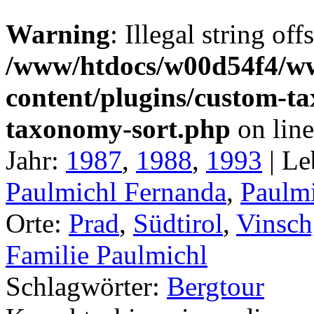
Warning
: Illegal string off
/www/htdocs/w00d54f4/w
content/plugins/custom-t
taxonomy-sort.php
on lin
Jahr:
1987
,
1988
,
1993
|
Le
Paulmichl Fernanda
,
Paulmi
Orte:
Prad
,
Südtirol
,
Vinsch
Familie Paulmichl
Schlagwörter:
Bergtour