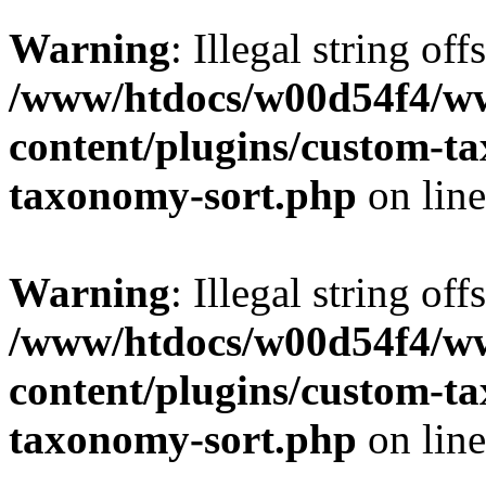
Warning
: Illegal string off
/www/htdocs/w00d54f4/w
content/plugins/custom-t
taxonomy-sort.php
on lin
Warning
: Illegal string off
/www/htdocs/w00d54f4/w
content/plugins/custom-t
taxonomy-sort.php
on lin