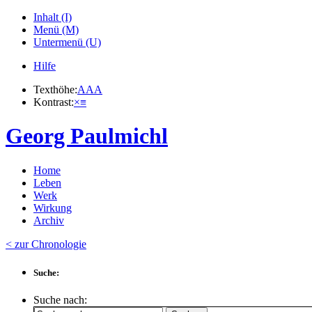
Inhalt (I)
Menü (M)
Untermenü (U)
Hilfe
Texthöhe:
A
A
A
Kontrast:
×
≡
Georg Paulmichl
Home
Leben
Werk
Wirkung
Archiv
< zur Chronologie
Suche:
Suche nach: