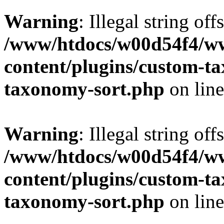
Warning
: Illegal string off
/www/htdocs/w00d54f4/w
content/plugins/custom-t
taxonomy-sort.php
on lin
Warning
: Illegal string off
/www/htdocs/w00d54f4/w
content/plugins/custom-t
taxonomy-sort.php
on lin