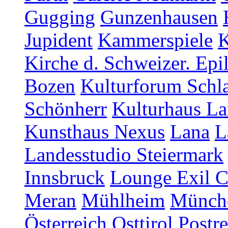
Gugging
Gunzenhausen
Jupident
Kammerspiele
K
Kirche d. Schweizer. Epi
Bozen
Kulturforum Schl
Schönherr
Kulturhaus La
Kunsthaus Nexus
Lana
L
Landesstudio Steiermark
Innsbruck
Lounge Exil C
Meran
Mühlheim
Münch
Österreich
Osttirol
Postr