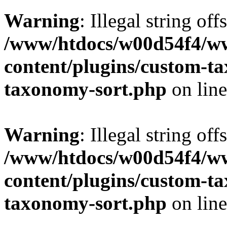
Warning
: Illegal string off
/www/htdocs/w00d54f4/w
content/plugins/custom-t
taxonomy-sort.php
on lin
Warning
: Illegal string off
/www/htdocs/w00d54f4/w
content/plugins/custom-t
taxonomy-sort.php
on lin