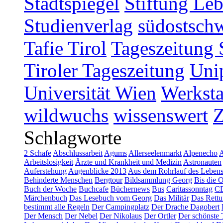
Stadtspiegel
Stiftung Leb
Studienverlag
südostschw
Tafie Tirol
Tageszeitung 
Tiroler Tageszeitung
Uni
Universität Wien
Werksta
wildwuchs
wissenswert
Schlagworte
2 Schafe
Abschlussarbeit
Agums
Allerseelenmarkt
Alpenecho
A
Arbeitslosigkeit
Ärzte und Krankheit und Medizin
Astronauten
Auferstehung
Augenblicke 2013
Aus dem Rohrlauf des Leben
Behinderte Menschen
Bergtour
Bildsammlung Georg
Bis die 
Buch der Woche
Buchcafe
Büchernews
Bus
Caritassonntag
C
Märchenbuch
Das Lesebuch vom Georg
Das Militär
Das Rettu
bestimmt alle Regeln
Der Campingplatz
Der Drache Dagobert
Der Mensch
Der Nebel
Der Nikolaus
Der Ortler
Der schönste 