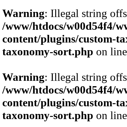
Warning
: Illegal string off
/www/htdocs/w00d54f4/w
content/plugins/custom-t
taxonomy-sort.php
on lin
Warning
: Illegal string off
/www/htdocs/w00d54f4/w
content/plugins/custom-t
taxonomy-sort.php
on lin