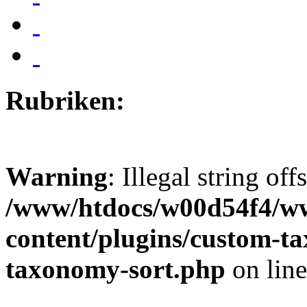
Rubriken:
Warning
: Illegal string off
/www/htdocs/w00d54f4/w
content/plugins/custom-t
taxonomy-sort.php
on lin