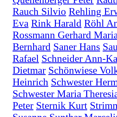
Rauch Silvio
Rehling Er
Eva
Rink Harald
Röhl An
Rossmann Gerhard Mari
Bernhard
Saner Hans
Sau
Rafael
Schneider Ann-Ka
Dietmar
Schönwiese Vol
Heinrich
Schwester Herm
Schwester Maria Theresia
Peter
Sternik Kurt
Strim