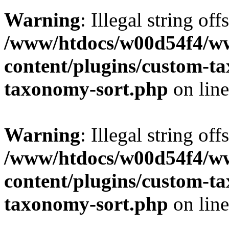
Warning
: Illegal string off
/www/htdocs/w00d54f4/w
content/plugins/custom-t
taxonomy-sort.php
on lin
Warning
: Illegal string off
/www/htdocs/w00d54f4/w
content/plugins/custom-t
taxonomy-sort.php
on lin