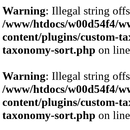
Warning
: Illegal string off
/www/htdocs/w00d54f4/w
content/plugins/custom-t
taxonomy-sort.php
on lin
Warning
: Illegal string off
/www/htdocs/w00d54f4/w
content/plugins/custom-t
taxonomy-sort.php
on lin