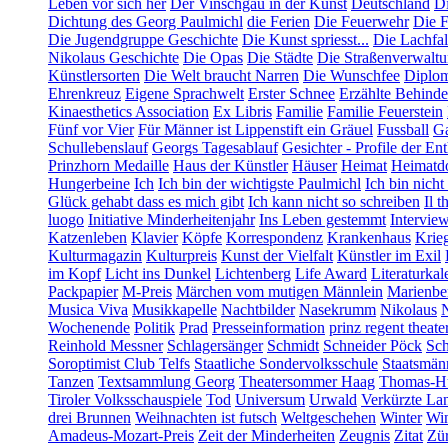
Leben vor sich her
Der Vinschgau in der Kunst
Deutschland
Di
Dichtung des Georg Paulmichl
die Ferien
Die Feuerwehr
Die F
Die Jugendgruppe Geschichte
Die Kunst spriesst...
Die Lachfal
Nikolaus Geschichte
Die Opas
Die Städte
Die Straßenverwalt
Künstlersorten
Die Welt braucht Narren
Die Wunschfee
Diplom
Ehrenkreuz
Eigene Sprachwelt
Erster Schnee
Erzählte Behind
Kinaesthetics Association
Ex Libris
Familie
Familie Feuerstein
Fünf vor Vier
Für Männer ist Lippenstift ein Gräuel
Fussball
Ga
Schullebenslauf
Georgs Tagesablauf
Gesichter - Profile der En
Prinzhorn Medaille
Haus der Künstler
Häuser
Heimat
Heimatd
Hungerbeine
Ich
Ich bin der wichtigste Paulmichl
Ich bin nicht
Glück gehabt dass es mich gibt
Ich kann nicht so schreiben
Il t
luogo
Initiative Minderheitenjahr
Ins Leben gestemmt
Intervie
Katzenleben
Klavier
Köpfe
Korrespondenz
Krankenhaus
Krie
Kulturmagazin
Kulturpreis
Kunst der Vielfalt
Künstler im Exil
im Kopf
Licht ins Dunkel
Lichtenberg
Life Award
Literaturkal
Packpapier
M-Preis
Märchen vom mutigen Männlein
Marienbe
Musica Viva
Musikkapelle
Nachtbilder
Nasekrumm
Nikolaus
Wochenende
Politik
Prad
Presseinformation
prinz regent theate
Reinhold Messner
Schlagersänger
Schmidt
Schneider Pöck
Sch
Soroptimist Club Telfs
Staatliche Sondervolksschule
Staatsmän
Tanzen
Textsammlung Georg
Theatersommer Haag
Thomas-Hü
Tiroler Volksschauspiele
Tod
Universum
Urwald
Verkürzte La
drei Brunnen
Weihnachten ist futsch
Weltgeschehen
Winter
Win
Amadeus-Mozart-Preis
Zeit der Minderheiten
Zeugnis
Zitat
Zür