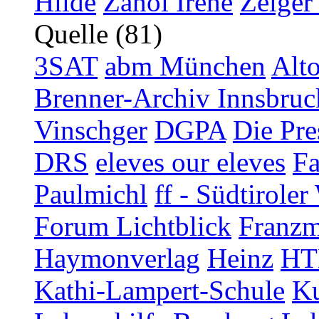
Hilde
Zanol Irene
Zelger
Quelle (81)
3SAT
abm München
Alt
Brenner-Archiv Innsbruc
Vinschger
DGPA
Die Pre
DRS
eleves our eleves
Fa
Paulmichl
ff - Südtirol
Forum Lichtblick
Franzm
Haymonverlag
Heinz
HT
Kathi-Lampert-Schule
Ku