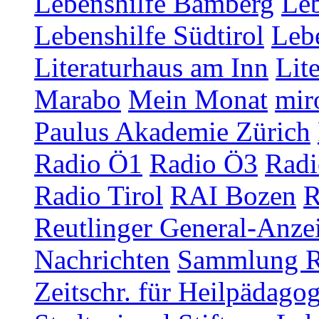
Lebenshilfe Bamberg
Leb
Lebenshilfe Südtirol
Lebe
Literaturhaus am Inn
Lit
Marabo
Mein Monat
mir
Paulus Akademie Zürich
Radio Ö1
Radio Ö3
Radi
Radio Tirol
RAI Bozen
R
Reutlinger General-Anze
Nachrichten
Sammlung R
Zeitschr. für Heilpädago