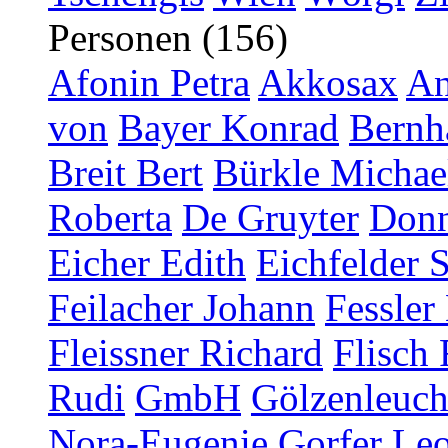
Personen (156)
Afonin Petra
Akkosax
An
von
Bayer Konrad
Bernh
Breit Bert
Bürkle Michae
Roberta
De Gruyter
Donn
Eicher Edith
Eichfelder 
Feilacher Johann
Fessler
Fleissner Richard
Flisch 
Rudi
GmbH
Gölzenleucht
Nora-Eugenie
Gorfer Le