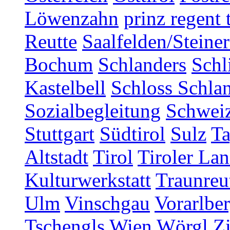
Löwenzahn
prinz regent 
Reutte
Saalfelden/Steine
Bochum
Schlanders
Schl
Kastelbell
Schloss Schla
Sozialbegleitung
Schwei
Stuttgart
Südtirol
Sulz
T
Altstadt
Tirol
Tiroler Lan
Kulturwerkstatt
Traunreu
Ulm
Vinschgau
Vorarlbe
Tschengls
Wien
Wörgl
Z