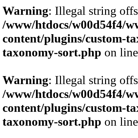
Warning
: Illegal string off
/www/htdocs/w00d54f4/w
content/plugins/custom-t
taxonomy-sort.php
on lin
Warning
: Illegal string off
/www/htdocs/w00d54f4/w
content/plugins/custom-t
taxonomy-sort.php
on lin