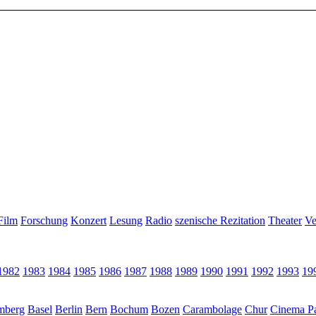
Film
Forschung
Konzert
Lesung
Radio
szenische Rezitation
Theater
Ve
1982
1983
1984
1985
1986
1987
1988
1989
1990
1991
1992
1993
19
mberg
Basel
Berlin
Bern
Bochum
Bozen
Carambolage
Chur
Cinema Pa