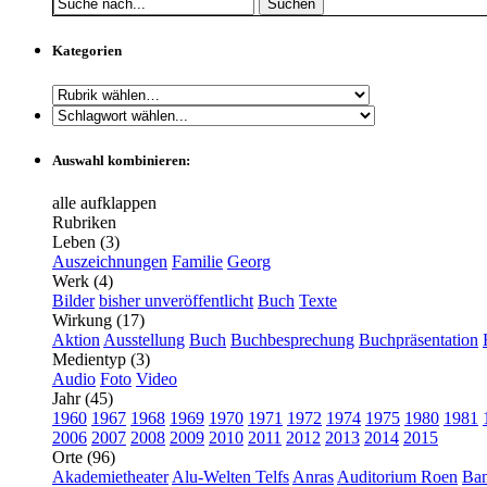
Suchen
Kategorien
Auswahl kombinieren:
alle aufklappen
Rubriken
Leben (3)
Auszeichnungen
Familie
Georg
Werk (4)
Bilder
bisher unveröffentlicht
Buch
Texte
Wirkung (17)
Aktion
Ausstellung
Buch
Buchbesprechung
Buchpräsentation
Medientyp (3)
Audio
Foto
Video
Jahr (45)
1960
1967
1968
1969
1970
1971
1972
1974
1975
1980
1981
2006
2007
2008
2009
2010
2011
2012
2013
2014
2015
Orte (96)
Akademietheater
Alu-Welten Telfs
Anras
Auditorium Roen
Ba