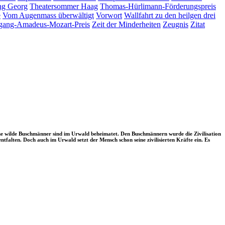
ng Georg
Theatersommer Haag
Thomas-Hürlimann-Förderungspreis
e
Vom Augenmass überwältigt
Vorwort
Wallfahrt zu den heilgen drei
gang-Amadeus-Mozart-Preis
Zeit der Minderheiten
Zeugnis
Zitat
ne wilde Buschmänner sind im Urwald beheimatet. Den Buschmännern wurde die Zivilisation
ntfalten. Doch auch im Urwald setzt der Mensch schon seine zivilisierten Kräfte ein. Es