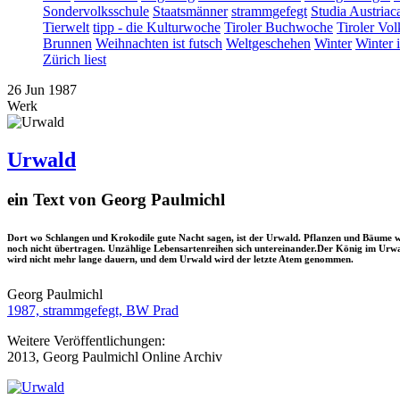
Sondervolksschule
Staatsmänner
strammgefegt
Studia Austriac
Tierwelt
tipp - die Kulturwoche
Tiroler Buchwoche
Tiroler Vol
Brunnen
Weihnachten ist futsch
Weltgeschehen
Winter
Winter 
Zürich liest
26
Jun
1987
Werk
Urwald
ein Text von Georg Paulmichl
Dort wo Schlangen und Krokodile gute Nacht sagen, ist der Urwald. Pflanzen und Bäume w
noch nicht übertragen. Unzählige Lebensartenreihen sich untereinander.Der König im Urwald
wird nicht mehr lange dauern, und dem Urwald wird der letzte Atem genommen.
Georg Paulmichl
1987, strammgefegt, BW Prad
Weitere Veröffentlichungen:
2013, Georg Paulmichl Online Archiv