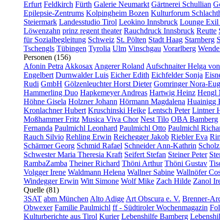
Erfurt
Feldkirch
Fürth
Galerie Neumarkt
Gärtnerei Schullian
Gö
Epilepsie-Zentrums
Kolpingheim Bozen
Kulturforum Schlacht
Steiermark
Landesstudio Tirol
Leokino Innsbruck
Lounge Exil
Löwenzahn
prinz regent theater
Rauchdruck Innsbruck
Reutte
für Sozialbegleitung
Schweiz
St. Pölten
Stadt Haag
Starnberg
S
Tschengls
Tübingen
Tyrolia
Ulm
Vinschgau
Vorarlberg
Wendel
Personen (156)
Afonin Petra
Akkosax
Angerer Roland
Aufschnaiter Helga von
Engelbert
Durnwalder Luis
Eicher Edith
Eichfelder Sonja
Eisn
Rudi
GmbH
Gölzenleuchter Horst Dieter
Gomringer Nora-Eug
Hammerling Duo
Hapkemeyer Andreas
Hartwig Heinz
Hengl 
Höhne Gisela
Holzner Johann
Hörmann Magdalena
Huainigg 
Kronlachner Hubert
Kruschinski Heike
Lentsch Peter
Lintner 
Moßhammer Fritz
Musica Viva Chor
Nest Tilo
OBA Bamberg
Fernanda
Paulmichl Leonhard
Paulmichl Otto
Paulmichl Richa
Rauch Silvio
Rehling Erwin
Reichegger Jakob
Riebler Eva
Ri
Schärmer Georg
Schmid Rafael
Schneider Ann-Kathrin
Scholz
Schwester Maria Theresia Kraft
Seifert Stefan
Steiner Peter
Ste
RambaZamba
Theiner Richard
Thöni Arthur
Thöni Gustav
Tis
Volgger Irene
Waldmann Helena
Wallner Sabine
Wallnöfer Cos
Windegger Erwin
Witt Simone
Wolf Mike
Zach Hilde
Zanol Ir
Quelle (81)
3SAT
abm München
Alto Adige
Art Obscura e. V.
Brenner-Arc
Obwexer
Familie Paulmichl
ff - Südtiroler Wochenmagazin
Fol
Kulturberichte aus Tirol
Kurier
Lebenshilfe Bamberg
Lebenshi