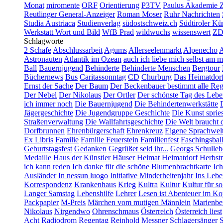
Monat
miromente
ORF
Orientierung
P3TV
Paulus Akademie Z
Reutlinger General-Anzeiger
Roman Moser
Ruhr Nachrichten
Studia Austriaca
Studienverlag
südostschweiz.ch
Südtiroler Kü
Werkstatt Wort und Bild
WfB Prad
wildwuchs
wissenswert
ZD
Schlagworte
2 Schafe
Abschlussarbeit
Agums
Allerseelenmarkt
Alpenecho
A
Astronauten
Atlantik im Ozean
auch ich liebe mich selbst am m
Ball
Bauernjugend
Behinderte
Behinderte Menschen
Bergtour
Büchernews
Bus
Caritassonntag
CD
Churburg
Das Heimatdor
Ernst der Sache
Der Baum
Der Beckenbauer bestimmt alle Reg
Der Nebel
Der Nikolaus
Der Ortler
Der schönste Tag des Lebe
ich immer noch
Die Bauernjugend
Die Behindertenwerkstätte
Jägergeschichte
Die Jugendgruppe Geschichte
Die Kunst spriess
Straßenverwaltung
Die Wallfahrtsgeschichte
Die Welt braucht d
Dorfbrunnen
Ehrenbürgerschaft
Ehrenkreuz
Eigene Sprachwel
Ex Libris
Familie
Familie Feuerstein
Familienfest
Faschingsbal
Geburtstagsfest
Gedanken
Gegrüßet seid ihr...
Georgs Schulleb
Medaille
Haus der Künstler
Häuser
Heimat
Heimatdorf
Herbst
ich kann reden
Ich danke für die schöne Blumenbrachtkarte
Ich
Ausländer
In nessun luogo
Initiative Minderheitenjahr
Ins Leb
Korrespondenz
Krankenhaus
Krieg
Kultra
Kultur
Kultur für s
Langer Samstag
Lebenshilfe
Lehrer
Lesen ist Abenteuer im Ko
Packpapier
M-Preis
Märchen vom mutigen Männlein
Marienbe
Nikolaus
Nirgendwo
Ohrenschmaus
Österreich
Österreich liest
Acht
Radiodrom
Regentag
Reinhold Messner
Schlagersänger