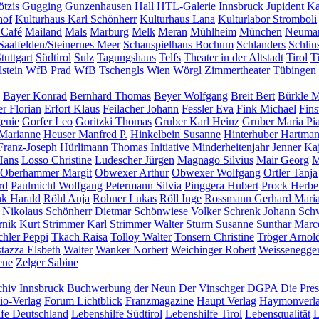
tzis
Gugging
Gunzenhausen
Hall
HTL-Galerie
Innsbruck
Jupident
Ka
hof
Kulturhaus Karl Schönherr
Kulturhaus Lana
Kulturlabor Stromboli
 Café
Mailand
Mals
Marburg
Melk
Meran
Mühlheim
München
Neumar
Saalfelden/Steinernes Meer
Schauspielhaus Bochum
Schlanders
Schlin
tuttgart
Südtirol
Sulz
Tagungshaus
Telfs
Theater in der Altstadt
Tirol
T
stein
WfB Prad
WfB Tschengls
Wien
Wörgl
Zimmertheater Tübingen
Bayer Konrad
Bernhard Thomas
Beyer Wolfgang
Breit Bert
Bürkle M
er Florian
Erfort Klaus
Feilacher Johann
Fessler Eva
Fink Michael
Fins
enie
Gorfer Leo
Goritzki Thomas
Gruber Karl Heinz
Gruber Maria Pi
Marianne
Heuser Manfred P.
Hinkelbein Susanne
Hinterhuber Hartma
Franz-Joseph
Hürlimann Thomas
Initiative Minderheitenjahr
Jenner Ka
Hans
Losso Christine
Ludescher Jürgen
Magnago Silvius
Mair Georg
M
Oberhammer Margit
Obwexer Arthur
Obwexer Wolfgang
Ortler Tanja
rd
Paulmichl Wolfgang
Petermann Silvia
Pinggera Hubert
Prock Herbe
nk Harald
Röhl Anja
Rohner Lukas
Röll Inge
Rossmann Gerhard Mari
 Nikolaus
Schönherr Dietmar
Schönwiese Volker
Schrenk Johann
Schw
rnik Kurt
Strimmer Karl
Strimmer Walter
Sturm Susanne
Sunthar Marc
chler Peppi
Tkach Raisa
Tolloy Walter
Tonsern Christine
Tröger Arnol
tazza Elsbeth
Walter
Wanker Norbert
Weichinger Robert
Weissenegge
ene
Zelger Sabine
hiv Innsbruck
Buchwerbung der Neun
Der Vinschger
DGPA
Die Pres
io-Verlag
Forum Lichtblick
Franzmagazine
Haupt Verlag
Haymonverl
lfe Deutschland
Lebenshilfe Südtirol
Lebenshilfe Tirol
Lebensqualität
L