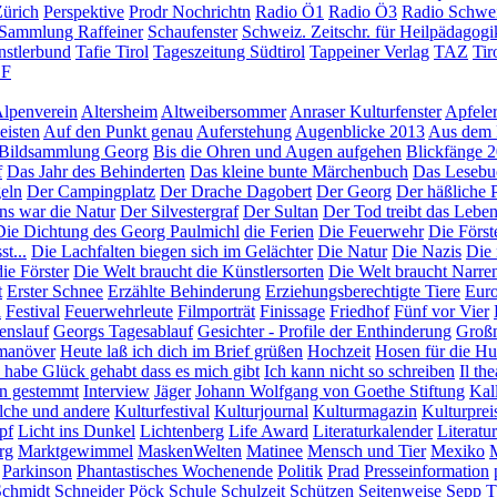
ürich
Perspektive
Prodr Nochrichtn
Radio Ö1
Radio Ö3
Radio Schwe
Sammlung Raffeiner
Schaufenster
Schweiz. Zeitschr. für Heilpädagogi
nstlerbund
Tafie Tirol
Tageszeitung Südtirol
Tappeiner Verlag
TAZ
Tir
F
lpenverein
Altersheim
Altweibersommer
Anraser Kulturfenster
Apfeler
eisten
Auf den Punkt genau
Auferstehung
Augenblicke 2013
Aus dem 
Bildsammlung Georg
Bis die Ohren und Augen aufgehen
Blickfänge 
f
Das Jahr des Behinderten
Das kleine bunte Märchenbuch
Das Lesebu
eln
Der Campingplatz
Der Drache Dagobert
Der Georg
Der häßliche 
ns war die Natur
Der Silvestergraf
Der Sultan
Der Tod treibt das Leben
Die Dichtung des Georg Paulmichl
die Ferien
Die Feuerwehr
Die Först
t...
Die Lachfalten biegen sich im Gelächter
Die Natur
Die Nazis
Die 
ie Förster
Die Welt braucht die Künstlersorten
Die Welt braucht Narre
t
Erster Schnee
Erzählte Behinderung
Erziehungsberechtigte Tiere
Euro
l
Festival
Feuerwehrleute
Filmporträt
Finissage
Friedhof
Fünf vor Vier
enslauf
Georgs Tagesablauf
Gesichter - Profile der Enthinderung
Großm
manöver
Heute laß ich dich im Brief grüßen
Hochzeit
Hosen für die H
 habe Glück gehabt dass es mich gibt
Ich kann nicht so schreiben
Il th
en gestemmt
Interview
Jäger
Johann Wolfgang von Goethe Stiftung
Kal
olche und andere
Kulturfestival
Kulturjournal
Kulturmagazin
Kulturprei
pf
Licht ins Dunkel
Lichtenberg
Life Award
Literaturkalender
Literatu
rg
Marktgewimmel
MaskenWelten
Matinee
Mensch und Tier
Mexiko
Parkinson
Phantastisches Wochenende
Politik
Prad
Presseinformation
Schmidt
Schneider Pöck
Schule
Schulzeit
Schützen
Seitenweise
Sepp T