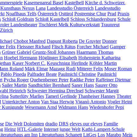
mmerspiele
Kasernenareal Basel
Kastelbell
Kirche d. Schweizer.
Kunsthaus Nexus
Lana
Landesstudio Österreich
Landesstudio
kt
Noaflhaus Telfs
Österreich
Osttirol
Postremise Chur
Prad
Praxis
s
Schloß Goldrain
Schloß Kastelbell
Schloss Schlandersburg
Schule
iroler Landestheater
Tischlerei Melk Kulturwerkstatt
Traunreut
Zürich
ichael
Chobot Manfred
Dapunt Roberta
De Gruyter
Donner
ter Felix
Fleissner Richard
Flisch Rätus
Forcher Michael
Gamper
a
Grüner Gabriel
Gruntz-Stoll Johannes
Haarmann Thomas
nn
Hoebel Hermann
Höglinger Elisabeth
Hohenstein Katharina
jethan
Kaser Norbert C.
Keuschnigg Herlinde
Köhler Martin
ann Roland
Märk Elmar
Mazagg Rudi
Mitterer Felix
Moser Roman
Pablo Pineda
Palfrader Beate
Paulmichl Christine
Paulmichl
rt
Pycha Roger
Quehenberger Peter
Radtke Peter
Raffeiner Dietmar
a
Sailer Martin
Sandbichler Bernhard
Saner Hans
Saurer Otto
abl Heinrich
Schwester Hermina Drechsel
Schwester Margit
elina
Sutterlüty Marlies
Tamerl Gerlinde
Thanheiser Hannes
Theater
d
Unterkircher Anton
Van Staa Herwig
Viganò Antonio
Vogler Heini
r Kunigunde
Wesemann Arnd
Widmann Hans
Wiedenhofer Pepi
se
Die Welt
Dolomiten
dradio
DRS
eleves our eleves
Familie
ag
Heinz
HTL-Galerie
Internet
junge Welt
Kathi-Lampert-Schule
iteraturhaus am Inn
Literaturhaus Schanett
LitGes
Los
Marabo
Mein