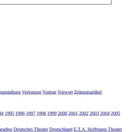
ranstaltung
Vertonung
Vortrag
Vorwort
Zeitungsartikel
94
1995
1996
1997
1998
1999
2000
2001
2002
2003
2004
2005
radiso
Deutsches Theater
Deutschland
E.T.A. Hoffmann Theater