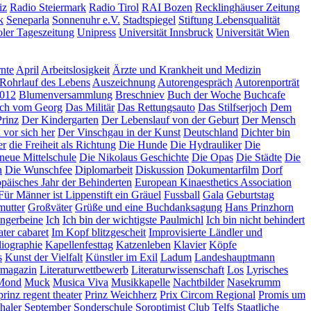
iz
Radio Steiermark
Radio Tirol
RAI Bozen
Recklinghäuser Zeitung
k
Seneparla
Sonnenuhr e.V.
Stadtspiegel
Stiftung Lebensqualität
oler Tageszeitung
Unipress
Universität Innsbruck
Universität Wien
nte
April
Arbeitslosigkeit
Ärzte und Krankheit und Medizin
Rohrlauf des Lebens
Auszeichnung
Autorengespräch
Autorenporträt
2012
Blumenversammlung
Breschniev
Buch der Woche
Buchcafe
ch vom Georg
Das Militär
Das Rettungsauto
Das Stilfserjoch
Dem
Prinz
Der Kindergarten
Der Lebenslauf von der Geburt
Der Mensch
 vor sich her
Der Vinschgau in der Kunst
Deutschland
Dichter bin
er
die Freiheit als Richtung
Die Hunde
Die Hydrauliker
Die
neue Mittelschule
Die Nikolaus Geschichte
Die Opas
Die Städte
Die
n
Die Wunschfee
Diplomarbeit
Diskussion
Dokumentarfilm
Dorf
päisches Jahr der Behinderten
European Kinaesthetics Association
Für Männer ist Lippenstift ein Gräuel
Fussball
Gala
Geburtstag
utter
Großväter
Grüße und eine Buchdanksagung
Hans Prinzhorn
ungerbeine
Ich
Ich bin der wichtigste Paulmichl
Ich bin nicht behindert
eater cabaret
Im Kopf blitzgescheit
Improvisierte Ländler und
liographie
Kapellenfesttag
Katzenleben
Klavier
Köpfe
s
Kunst der Vielfalt
Künstler im Exil
Ladum
Landeshauptmann
rmagazin
Literaturwettbewerb
Literaturwissenschaft
Los
Lyrisches
Mond
Muck
Musica Viva
Musikkapelle
Nachtbilder
Nasekrumm
prinz regent theater
Prinz Weichherz
Prix Circom Regional
Promis um
haler
September
Sonderschule
Soroptimist Club Telfs
Staatliche