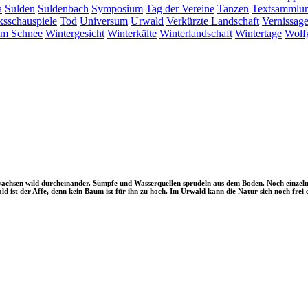
a
Sulden
Suldenbach
Symposium
Tag der Vereine
Tanzen
Textsammlu
ksschauspiele
Tod
Universum
Urwald
Verkürzte Landschaft
Vernissag
im Schnee
Wintergesicht
Winterkälte
Winterlandschaft
Wintertage
Wolf
achsen wild durcheinander. Sümpfe und Wasserquellen sprudeln aus dem Boden. Noch einzel
 ist der Affe, denn kein Baum ist für ihn zu hoch. Im
Urwald kann die Natur sich noch frei e