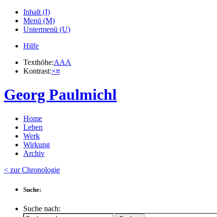
Inhalt (I)
Menü (M)
Untermenü (U)
Hilfe
Texthöhe:
A
A
A
Kontrast:
×
≡
Georg Paulmichl
Home
Leben
Werk
Wirkung
Archiv
< zur Chronologie
Suche:
Suche nach: