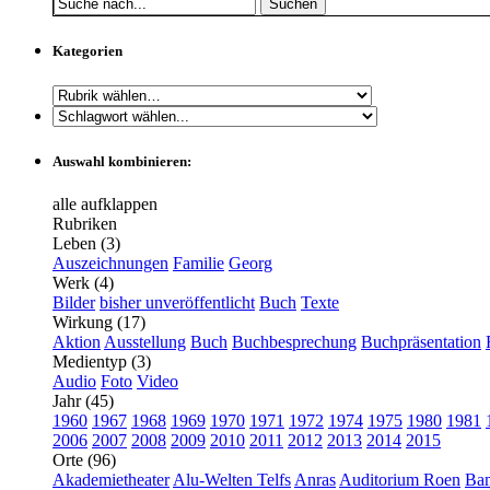
Suchen
Kategorien
Auswahl kombinieren:
alle aufklappen
Rubriken
Leben (3)
Auszeichnungen
Familie
Georg
Werk (4)
Bilder
bisher unveröffentlicht
Buch
Texte
Wirkung (17)
Aktion
Ausstellung
Buch
Buchbesprechung
Buchpräsentation
Medientyp (3)
Audio
Foto
Video
Jahr (45)
1960
1967
1968
1969
1970
1971
1972
1974
1975
1980
1981
2006
2007
2008
2009
2010
2011
2012
2013
2014
2015
Orte (96)
Akademietheater
Alu-Welten Telfs
Anras
Auditorium Roen
Ba