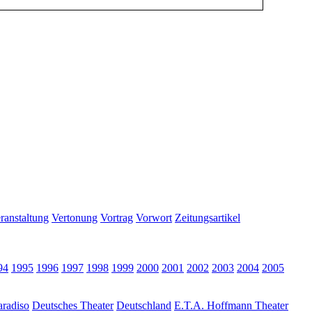
ranstaltung
Vertonung
Vortrag
Vorwort
Zeitungsartikel
94
1995
1996
1997
1998
1999
2000
2001
2002
2003
2004
2005
radiso
Deutsches Theater
Deutschland
E.T.A. Hoffmann Theater