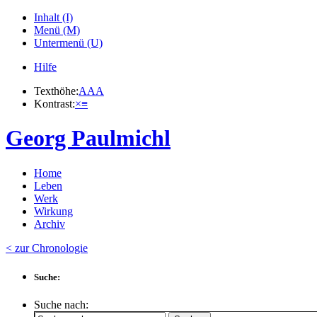
Inhalt (I)
Menü (M)
Untermenü (U)
Hilfe
Texthöhe:
A
A
A
Kontrast:
×
≡
Georg Paulmichl
Home
Leben
Werk
Wirkung
Archiv
< zur Chronologie
Suche:
Suche nach: