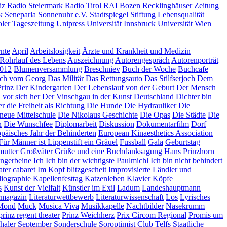
iz
Radio Steiermark
Radio Tirol
RAI Bozen
Recklinghäuser Zeitung
k
Seneparla
Sonnenuhr e.V.
Stadtspiegel
Stiftung Lebensqualität
oler Tageszeitung
Unipress
Universität Innsbruck
Universität Wien
nte
April
Arbeitslosigkeit
Ärzte und Krankheit und Medizin
Rohrlauf des Lebens
Auszeichnung
Autorengespräch
Autorenporträt
2012
Blumenversammlung
Breschniev
Buch der Woche
Buchcafe
ch vom Georg
Das Militär
Das Rettungsauto
Das Stilfserjoch
Dem
Prinz
Der Kindergarten
Der Lebenslauf von der Geburt
Der Mensch
 vor sich her
Der Vinschgau in der Kunst
Deutschland
Dichter bin
er
die Freiheit als Richtung
Die Hunde
Die Hydrauliker
Die
neue Mittelschule
Die Nikolaus Geschichte
Die Opas
Die Städte
Die
n
Die Wunschfee
Diplomarbeit
Diskussion
Dokumentarfilm
Dorf
päisches Jahr der Behinderten
European Kinaesthetics Association
Für Männer ist Lippenstift ein Gräuel
Fussball
Gala
Geburtstag
utter
Großväter
Grüße und eine Buchdanksagung
Hans Prinzhorn
ungerbeine
Ich
Ich bin der wichtigste Paulmichl
Ich bin nicht behindert
eater cabaret
Im Kopf blitzgescheit
Improvisierte Ländler und
liographie
Kapellenfesttag
Katzenleben
Klavier
Köpfe
s
Kunst der Vielfalt
Künstler im Exil
Ladum
Landeshauptmann
rmagazin
Literaturwettbewerb
Literaturwissenschaft
Los
Lyrisches
Mond
Muck
Musica Viva
Musikkapelle
Nachtbilder
Nasekrumm
prinz regent theater
Prinz Weichherz
Prix Circom Regional
Promis um
haler
September
Sonderschule
Soroptimist Club Telfs
Staatliche