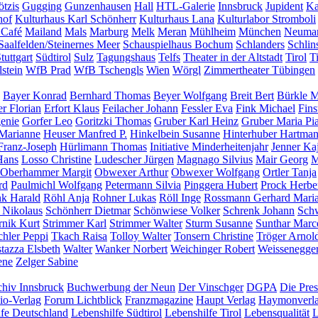
tzis
Gugging
Gunzenhausen
Hall
HTL-Galerie
Innsbruck
Jupident
Ka
hof
Kulturhaus Karl Schönherr
Kulturhaus Lana
Kulturlabor Stromboli
 Café
Mailand
Mals
Marburg
Melk
Meran
Mühlheim
München
Neumar
Saalfelden/Steinernes Meer
Schauspielhaus Bochum
Schlanders
Schlin
tuttgart
Südtirol
Sulz
Tagungshaus
Telfs
Theater in der Altstadt
Tirol
T
stein
WfB Prad
WfB Tschengls
Wien
Wörgl
Zimmertheater Tübingen
Bayer Konrad
Bernhard Thomas
Beyer Wolfgang
Breit Bert
Bürkle M
er Florian
Erfort Klaus
Feilacher Johann
Fessler Eva
Fink Michael
Fins
enie
Gorfer Leo
Goritzki Thomas
Gruber Karl Heinz
Gruber Maria Pi
Marianne
Heuser Manfred P.
Hinkelbein Susanne
Hinterhuber Hartma
Franz-Joseph
Hürlimann Thomas
Initiative Minderheitenjahr
Jenner Ka
Hans
Losso Christine
Ludescher Jürgen
Magnago Silvius
Mair Georg
M
Oberhammer Margit
Obwexer Arthur
Obwexer Wolfgang
Ortler Tanja
rd
Paulmichl Wolfgang
Petermann Silvia
Pinggera Hubert
Prock Herbe
nk Harald
Röhl Anja
Rohner Lukas
Röll Inge
Rossmann Gerhard Mari
 Nikolaus
Schönherr Dietmar
Schönwiese Volker
Schrenk Johann
Schw
rnik Kurt
Strimmer Karl
Strimmer Walter
Sturm Susanne
Sunthar Marc
chler Peppi
Tkach Raisa
Tolloy Walter
Tonsern Christine
Tröger Arnol
tazza Elsbeth
Walter
Wanker Norbert
Weichinger Robert
Weissenegge
ene
Zelger Sabine
hiv Innsbruck
Buchwerbung der Neun
Der Vinschger
DGPA
Die Pres
io-Verlag
Forum Lichtblick
Franzmagazine
Haupt Verlag
Haymonverl
lfe Deutschland
Lebenshilfe Südtirol
Lebenshilfe Tirol
Lebensqualität
L