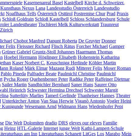
mmerspiele
Kasernenareal Basel
Kastelbell
Kirche d. Schweizer.
Kunsthaus Nexus
Lana
Landesstudio Österreich
Landesstudio
kt
Noaflhaus Telfs
Österreich
Osttirol
Postremise Chur
Prad
Praxis
s
Schloß Goldrain
Schloß Kastelbell
Schloss Schlandersburg
Schule
iroler Landestheater
Tischlerei Melk Kulturwerkstatt
Traunreut
Zürich
ichael
Chobot Manfred
Dapunt Roberta
De Gruyter
Donner
ter Felix
Fleissner Richard
Flisch Rätus
Forcher Michael
Gamper
a
Grüner Gabriel
Gruntz-Stoll Johannes
Haarmann Thomas
nn
Hoebel Hermann
Höglinger Elisabeth
Hohenstein Katharina
jethan
Kaser Norbert C.
Keuschnigg Herlinde
Köhler Martin
ann Roland
Märk Elmar
Mazagg Rudi
Mitterer Felix
Moser Roman
Pablo Pineda
Palfrader Beate
Paulmichl Christine
Paulmichl
rt
Pycha Roger
Quehenberger Peter
Radtke Peter
Raffeiner Dietmar
a
Sailer Martin
Sandbichler Bernhard
Saner Hans
Saurer Otto
abl Heinrich
Schwester Hermina Drechsel
Schwester Margit
elina
Sutterlüty Marlies
Tamerl Gerlinde
Thanheiser Hannes
Theater
d
Unterkircher Anton
Van Staa Herwig
Viganò Antonio
Vogler Heini
r Kunigunde
Wesemann Arnd
Widmann Hans
Wiedenhofer Pepi
se
Die Welt
Dolomiten
dradio
DRS
eleves our eleves
Familie
ag
Heinz
HTL-Galerie
Internet
junge Welt
Kathi-Lampert-Schule
iteraturhaus am Inn
Literaturhaus Schanett
LitGes
Los
Marabo
Mein