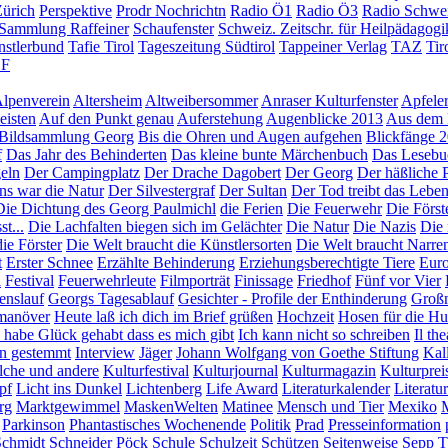
ürich
Perspektive
Prodr Nochrichtn
Radio Ö1
Radio Ö3
Radio Schwe
Sammlung Raffeiner
Schaufenster
Schweiz. Zeitschr. für Heilpädagogi
nstlerbund
Tafie Tirol
Tageszeitung Südtirol
Tappeiner Verlag
TAZ
Tir
F
lpenverein
Altersheim
Altweibersommer
Anraser Kulturfenster
Apfeler
eisten
Auf den Punkt genau
Auferstehung
Augenblicke 2013
Aus dem 
Bildsammlung Georg
Bis die Ohren und Augen aufgehen
Blickfänge 
f
Das Jahr des Behinderten
Das kleine bunte Märchenbuch
Das Lesebu
eln
Der Campingplatz
Der Drache Dagobert
Der Georg
Der häßliche 
ns war die Natur
Der Silvestergraf
Der Sultan
Der Tod treibt das Leben
Die Dichtung des Georg Paulmichl
die Ferien
Die Feuerwehr
Die Först
t...
Die Lachfalten biegen sich im Gelächter
Die Natur
Die Nazis
Die 
ie Förster
Die Welt braucht die Künstlersorten
Die Welt braucht Narre
t
Erster Schnee
Erzählte Behinderung
Erziehungsberechtigte Tiere
Euro
l
Festival
Feuerwehrleute
Filmporträt
Finissage
Friedhof
Fünf vor Vier
enslauf
Georgs Tagesablauf
Gesichter - Profile der Enthinderung
Großm
manöver
Heute laß ich dich im Brief grüßen
Hochzeit
Hosen für die H
 habe Glück gehabt dass es mich gibt
Ich kann nicht so schreiben
Il th
en gestemmt
Interview
Jäger
Johann Wolfgang von Goethe Stiftung
Kal
olche und andere
Kulturfestival
Kulturjournal
Kulturmagazin
Kulturprei
pf
Licht ins Dunkel
Lichtenberg
Life Award
Literaturkalender
Literatu
rg
Marktgewimmel
MaskenWelten
Matinee
Mensch und Tier
Mexiko
Parkinson
Phantastisches Wochenende
Politik
Prad
Presseinformation
Schmidt
Schneider Pöck
Schule
Schulzeit
Schützen
Seitenweise
Sepp T