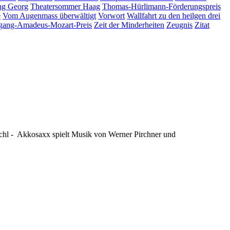
ng Georg
Theatersommer Haag
Thomas-Hürlimann-Förderungspreis
e
Vom Augenmass überwältigt
Vorwort
Wallfahrt zu den heilgen drei
gang-Amadeus-Mozart-Preis
Zeit der Minderheiten
Zeugnis
Zitat
ichl - Akkosaxx spielt Musik von Werner Pirchner und