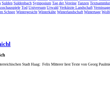
a
Sulden
Suldenbach
Symposium
Tag der Vereine
Tanzen
Textsammlu
ksschauspiele
Tod
Universum
Urwald
Verkürzte Landschaft
Vernissag
im Schnee
Wintergesicht
Winterkälte
Winterlandschaft
Wintertage
Wolf
michl
ich
erreichischen Stadt Haag: Felix Mitterer liest Texte von Georg Paulm