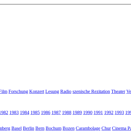
Film
Forschung
Konzert
Lesung
Radio
szenische Rezitation
Theater
Ve
1982
1983
1984
1985
1986
1987
1988
1989
1990
1991
1992
1993
19
mberg
Basel
Berlin
Bern
Bochum
Bozen
Carambolage
Chur
Cinema Pa