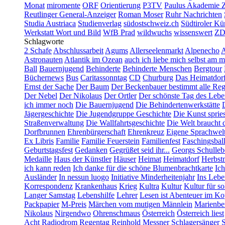
Monat
miromente
ORF
Orientierung
P3TV
Paulus Akademie Z
Reutlinger General-Anzeiger
Roman Moser
Ruhr Nachrichten
Studia Austriaca
Studienverlag
südostschweiz.ch
Südtiroler Kü
Werkstatt Wort und Bild
WfB Prad
wildwuchs
wissenswert
ZD
Schlagworte
2 Schafe
Abschlussarbeit
Agums
Allerseelenmarkt
Alpenecho
A
Astronauten
Atlantik im Ozean
auch ich liebe mich selbst am m
Ball
Bauernjugend
Behinderte
Behinderte Menschen
Bergtour
Büchernews
Bus
Caritassonntag
CD
Churburg
Das Heimatdor
Ernst der Sache
Der Baum
Der Beckenbauer bestimmt alle Reg
Der Nebel
Der Nikolaus
Der Ortler
Der schönste Tag des Lebe
ich immer noch
Die Bauernjugend
Die Behindertenwerkstätte
Jägergeschichte
Die Jugendgruppe Geschichte
Die Kunst spriess
Straßenverwaltung
Die Wallfahrtsgeschichte
Die Welt braucht d
Dorfbrunnen
Ehrenbürgerschaft
Ehrenkreuz
Eigene Sprachwel
Ex Libris
Familie
Familie Feuerstein
Familienfest
Faschingsbal
Geburtstagsfest
Gedanken
Gegrüßet seid ihr...
Georgs Schulleb
Medaille
Haus der Künstler
Häuser
Heimat
Heimatdorf
Herbst
ich kann reden
Ich danke für die schöne Blumenbrachtkarte
Ich
Ausländer
In nessun luogo
Initiative Minderheitenjahr
Ins Leb
Korrespondenz
Krankenhaus
Krieg
Kultra
Kultur
Kultur für s
Langer Samstag
Lebenshilfe
Lehrer
Lesen ist Abenteuer im Ko
Packpapier
M-Preis
Märchen vom mutigen Männlein
Marienbe
Nikolaus
Nirgendwo
Ohrenschmaus
Österreich
Österreich liest
Acht
Radiodrom
Regentag
Reinhold Messner
Schlagersänger