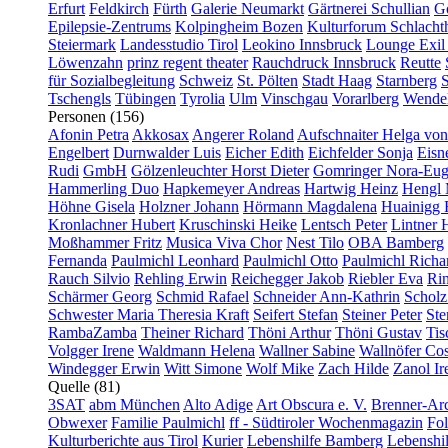
Erfurt
Feldkirch
Fürth
Galerie Neumarkt
Gärtnerei Schullian
Gö
Epilepsie-Zentrums
Kolpingheim Bozen
Kulturforum Schlacht
Steiermark
Landesstudio Tirol
Leokino Innsbruck
Lounge Exil
Löwenzahn
prinz regent theater
Rauchdruck Innsbruck
Reutte
für Sozialbegleitung
Schweiz
St. Pölten
Stadt Haag
Starnberg
S
Tschengls
Tübingen
Tyrolia
Ulm
Vinschgau
Vorarlberg
Wendel
Personen (156)
Afonin Petra
Akkosax
Angerer Roland
Aufschnaiter Helga von
Engelbert
Durnwalder Luis
Eicher Edith
Eichfelder Sonja
Eisn
Rudi
GmbH
Gölzenleuchter Horst Dieter
Gomringer Nora-Eug
Hammerling Duo
Hapkemeyer Andreas
Hartwig Heinz
Hengl 
Höhne Gisela
Holzner Johann
Hörmann Magdalena
Huainigg 
Kronlachner Hubert
Kruschinski Heike
Lentsch Peter
Lintner 
Moßhammer Fritz
Musica Viva Chor
Nest Tilo
OBA Bamberg
Fernanda
Paulmichl Leonhard
Paulmichl Otto
Paulmichl Richa
Rauch Silvio
Rehling Erwin
Reichegger Jakob
Riebler Eva
Ri
Schärmer Georg
Schmid Rafael
Schneider Ann-Kathrin
Scholz
Schwester Maria Theresia Kraft
Seifert Stefan
Steiner Peter
Ste
RambaZamba
Theiner Richard
Thöni Arthur
Thöni Gustav
Tis
Volgger Irene
Waldmann Helena
Wallner Sabine
Wallnöfer Cos
Windegger Erwin
Witt Simone
Wolf Mike
Zach Hilde
Zanol Ir
Quelle (81)
3SAT
abm München
Alto Adige
Art Obscura e. V.
Brenner-Arc
Obwexer
Familie Paulmichl
ff - Südtiroler Wochenmagazin
Fol
Kulturberichte aus Tirol
Kurier
Lebenshilfe Bamberg
Lebenshi