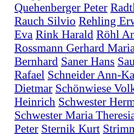
Quehenberger Peter
Radt
Rauch Silvio
Rehling Er
Eva
Rink Harald
Röhl An
Rossmann Gerhard Mari
Bernhard
Saner Hans
Sau
Rafael
Schneider Ann-Ka
Dietmar
Schönwiese Vol
Heinrich
Schwester Herm
Schwester Maria Theresia
Peter
Sternik Kurt
Strim