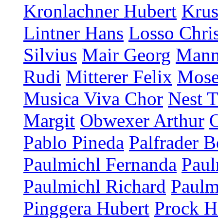
Kronlachner Hubert
Krus
Lintner Hans
Losso Chris
Silvius
Mair Georg
Mann
Rudi
Mitterer Felix
Mose
Musica Viva Chor
Nest T
Margit
Obwexer Arthur
Pablo Pineda
Palfrader B
Paulmichl Fernanda
Paul
Paulmichl Richard
Paulm
Pinggera Hubert
Prock H