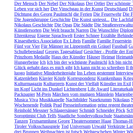
Der Mensch
Der Nebel
Der Nikolaus
Der Ortler
Der schönste 
Leben vor sich her
Der Vinschgau in der Kunst
Deutschland
Di
Dichtung des Georg Paulmichl
die Ferien
Die Feuerwehr
Die F
Die Jugendgruppe Geschichte
Die Kunst spriesst...
Die Lachfal
Nikolaus Geschichte
Die Opas
Die Städte
Die Straßenverwalt
Künstlersorten
Die Welt braucht Narren
Die Wunschfee
Diplom
Ehrenkreuz
Eigene Sprachwelt
Erster Schnee
Erzählte Behind
Kinaesthetics Association
Ex Libris
Familie
Familie Feuerstein
Fünf vor Vier
Für Männer ist Lippenstift ein Gräuel
Fussball
Ga
Schullebenslauf
Georgs Tagesablauf
Gesichter - Profile der En
Prinzhorn Medaille
Haus der Künstler
Häuser
Heimat
Heimatd
Hungerbeine
Ich
Ich bin der wichtigste Paulmichl
Ich bin nicht
Glück gehabt dass es mich gibt
Ich kann nicht so schreiben
Il t
luogo
Initiative Minderheitenjahr
Ins Leben gestemmt
Intervie
Katzenleben
Klavier
Köpfe
Korrespondenz
Krankenhaus
Krie
Kulturmagazin
Kulturpreis
Kunst der Vielfalt
Künstler im Exil
im Kopf
Licht ins Dunkel
Lichtenberg
Life Award
Literaturkal
Packpapier
M-Preis
Märchen vom mutigen Männlein
Marienbe
Musica Viva
Musikkapelle
Nachtbilder
Nasekrumm
Nikolaus
Wochenende
Politik
Prad
Presseinformation
prinz regent theate
Reinhold Messner
Schlagersänger
Schmidt
Schneider Pöck
Sch
Soroptimist Club Telfs
Staatliche Sondervolksschule
Staatsmän
Tanzen
Textsammlung Georg
Theatersommer Haag
Thomas-Hü
Tiroler Volksschauspiele
Tod
Universum
Urwald
Verkürzte La
drei Brunnen
Weihnachten ist futsch
Weltgeschehen
Winter
Win