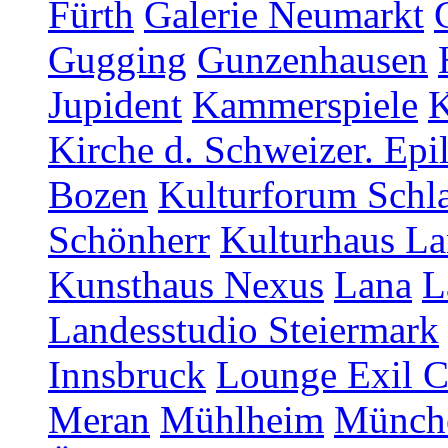
Fürth
Galerie Neumarkt
Gugging
Gunzenhausen
Jupident
Kammerspiele
K
Kirche d. Schweizer. Epi
Bozen
Kulturforum Schl
Schönherr
Kulturhaus La
Kunsthaus Nexus
Lana
L
Landesstudio Steiermark
Innsbruck
Lounge Exil C
Meran
Mühlheim
Münch