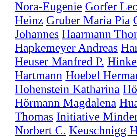
Nora-Eugenie
Gorfer Le
Heinz
Gruber Maria Pia
Johannes
Haarmann Tho
Hapkemeyer Andreas
Ha
Heuser Manfred P.
Hinke
Hartmann
Hoebel Herma
Hohenstein Katharina
Hö
Hörmann Magdalena
Hua
Thomas
Initiative Minde
Norbert C.
Keuschnigg H