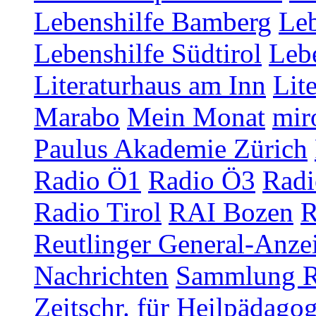
Lebenshilfe Bamberg
Leb
Lebenshilfe Südtirol
Lebe
Literaturhaus am Inn
Lit
Marabo
Mein Monat
mir
Paulus Akademie Zürich
Radio Ö1
Radio Ö3
Radi
Radio Tirol
RAI Bozen
R
Reutlinger General-Anze
Nachrichten
Sammlung R
Zeitschr. für Heilpädago