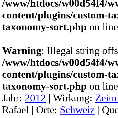
/www/htdocs/w00d54f4/w
content/plugins/custom-t
taxonomy-sort.php
on lin
Warning
: Illegal string off
/www/htdocs/w00d54f4/w
content/plugins/custom-t
taxonomy-sort.php
on lin
Jahr:
2012
|
Wirkung:
Zeitu
Rafael |
Orte:
Schweiz
|
Que