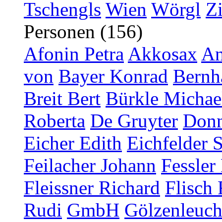
Tschengls
Wien
Wörgl
Z
Personen (156)
Afonin Petra
Akkosax
An
von
Bayer Konrad
Bernh
Breit Bert
Bürkle Michae
Roberta
De Gruyter
Donn
Eicher Edith
Eichfelder 
Feilacher Johann
Fessler
Fleissner Richard
Flisch 
Rudi
GmbH
Gölzenleucht