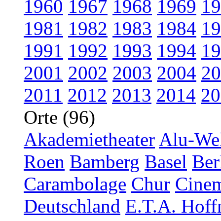
1960
1967
1968
1969
19
1981
1982
1983
1984
19
1991
1992
1993
1994
19
2001
2002
2003
2004
20
2011
2012
2013
2014
20
Orte (96)
Akademietheater
Alu-Wel
Roen
Bamberg
Basel
Ber
Carambolage
Chur
Cinem
Deutschland
E.T.A. Hoff