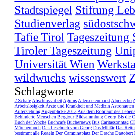
Stadtspiegel
Stiftung Leb
Studienverlag
südostschw
Tafie Tirol
Tageszeitung 
Tiroler Tageszeitung
Uni
Universität Wien
Werksta
wildwuchs
wissenswert
Schlagworte
2 Schafe
Abschlussarbeit
Agums
Allerseelenmarkt
Alpenecho
A
Arbeitslosigkeit
Ärzte und Krankheit und Medizin
Astronauten
Auferstehung
Augenblicke 2013
Aus dem Rohrlauf des Leben
Behinderte Menschen
Bergtour
Bildsammlung Georg
Bis die 
Buch der Woche
Buchcafe
Büchernews
Bus
Caritassonntag
C
Märchenbuch
Das Lesebuch vom Georg
Das Militär
Das Rettu
bestimmt alle Regeln
Der Campingplatz
Der Drache Dagobert