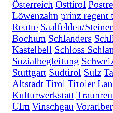
Österreich
Osttirol
Postr
Löwenzahn
prinz regent 
Reutte
Saalfelden/Steine
Bochum
Schlanders
Schl
Kastelbell
Schloss Schla
Sozialbegleitung
Schwei
Stuttgart
Südtirol
Sulz
T
Altstadt
Tirol
Tiroler Lan
Kulturwerkstatt
Traunreu
Ulm
Vinschgau
Vorarlbe