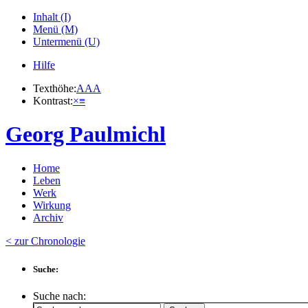
Inhalt (I)
Menü (M)
Untermenü (U)
Hilfe
Texthöhe:
A
A
A
Kontrast:
×
≡
Georg Paulmichl
Home
Leben
Werk
Wirkung
Archiv
< zur Chronologie
Suche:
Suche nach: