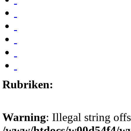
Rubriken:
Warning
: Illegal string off
/www/htdocs/w00d54f4/w