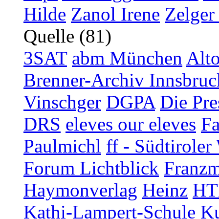
Hilde
Zanol Irene
Zelger
Quelle (81)
3SAT
abm München
Alt
Brenner-Archiv Innsbruc
Vinschger
DGPA
Die Pre
DRS
eleves our eleves
Fa
Paulmichl
ff - Südtirol
Forum Lichtblick
Franzm
Haymonverlag
Heinz
HT
Kathi-Lampert-Schule
Ku