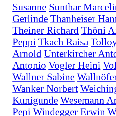
Susanne
Sunthar Marceli
Gerlinde
Thanheiser Han
Theiner Richard
Thöni A
Peppi
Tkach Raisa
Tollo
Arnold
Unterkircher Ant
Antonio
Vogler Heini
Vol
Wallner Sabine
Wallnöfer
Wanker Norbert
Weichin
Kunigunde
Wesemann A
Pepi
Windegger Erwin
W