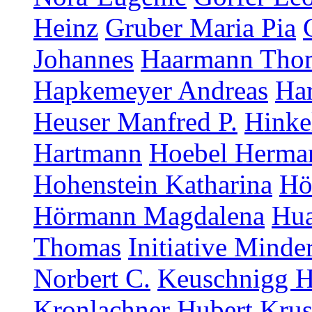
Heinz
Gruber Maria Pia
Johannes
Haarmann Tho
Hapkemeyer Andreas
Ha
Heuser Manfred P.
Hinke
Hartmann
Hoebel Herma
Hohenstein Katharina
Hö
Hörmann Magdalena
Hua
Thomas
Initiative Minde
Norbert C.
Keuschnigg H
Kronlachner Hubert
Krus