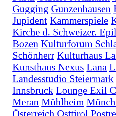
Gugging
Gunzenhausen
Jupident
Kammerspiele
K
Kirche d. Schweizer. Epi
Bozen
Kulturforum Schl
Schönherr
Kulturhaus La
Kunsthaus Nexus
Lana
L
Landesstudio Steiermark
Innsbruck
Lounge Exil C
Meran
Mühlheim
Münch
Österreich
Osttirol
Postr