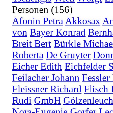
Personen (156)
Afonin Petra
Akkosax
An
von
Bayer Konrad
Bernh
Breit Bert
Bürkle Michae
Roberta
De Gruyter
Donn
Eicher Edith
Eichfelder 
Feilacher Johann
Fessler
Fleissner Richard
Flisch 
Rudi
GmbH
Gölzenleucht
Nora-Eugenie
Gorfer Le