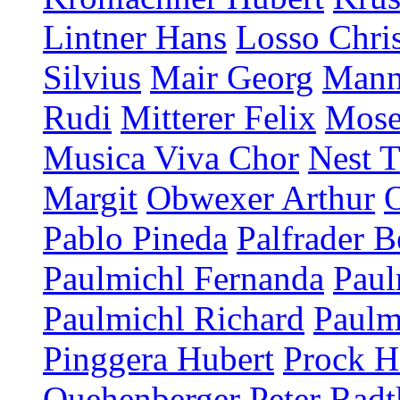
Lintner Hans
Losso Chris
Silvius
Mair Georg
Mann
Rudi
Mitterer Felix
Mose
Musica Viva Chor
Nest T
Margit
Obwexer Arthur
Pablo Pineda
Palfrader B
Paulmichl Fernanda
Paul
Paulmichl Richard
Paulm
Pinggera Hubert
Prock H
Quehenberger Peter
Radt