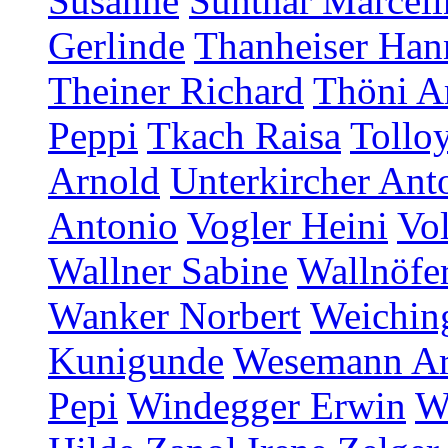
Susanne
Sunthar Marceli
Gerlinde
Thanheiser Han
Theiner Richard
Thöni A
Peppi
Tkach Raisa
Tollo
Arnold
Unterkircher Ant
Antonio
Vogler Heini
Vol
Wallner Sabine
Wallnöfer
Wanker Norbert
Weichin
Kunigunde
Wesemann A
Pepi
Windegger Erwin
W