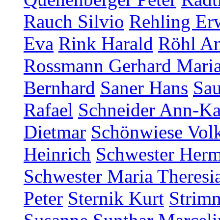
Rauch Silvio
Rehling Er
Eva
Rink Harald
Röhl An
Rossmann Gerhard Mari
Bernhard
Saner Hans
Sau
Rafael
Schneider Ann-Ka
Dietmar
Schönwiese Vol
Heinrich
Schwester Herm
Schwester Maria Theresia
Peter
Sternik Kurt
Strim