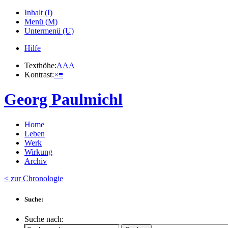
Inhalt (I)
Menü (M)
Untermenü (U)
Hilfe
Texthöhe:
A
A
A
Kontrast:
×
≡
Georg Paulmichl
Home
Leben
Werk
Wirkung
Archiv
< zur Chronologie
Suche:
Suche nach: