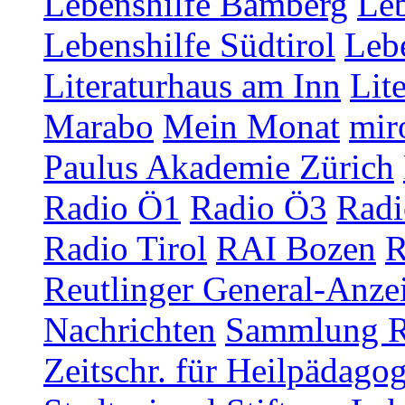
Lebenshilfe Bamberg
Leb
Lebenshilfe Südtirol
Lebe
Literaturhaus am Inn
Lit
Marabo
Mein Monat
mir
Paulus Akademie Zürich
Radio Ö1
Radio Ö3
Radi
Radio Tirol
RAI Bozen
R
Reutlinger General-Anze
Nachrichten
Sammlung R
Zeitschr. für Heilpädago