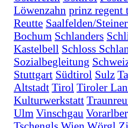
Löwenzahn
prinz regent 
Reutte
Saalfelden/Steine
Bochum
Schlanders
Schl
Kastelbell
Schloss Schla
Sozialbegleitung
Schwei
Stuttgart
Südtirol
Sulz
T
Altstadt
Tirol
Tiroler Lan
Kulturwerkstatt
Traunreu
Ulm
Vinschgau
Vorarlbe
Tschengls
Wien
Wörgl
Z