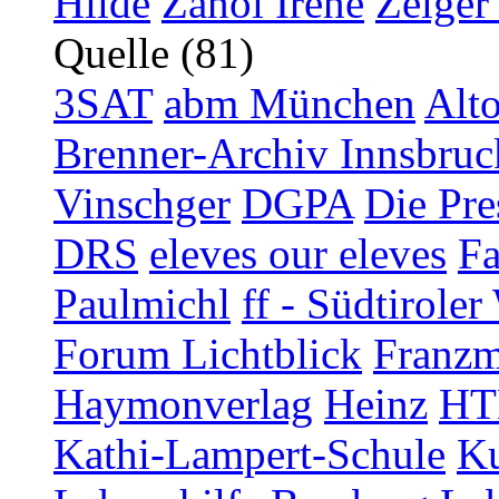
Hilde
Zanol Irene
Zelger
Quelle (81)
3SAT
abm München
Alt
Brenner-Archiv Innsbruc
Vinschger
DGPA
Die Pre
DRS
eleves our eleves
Fa
Paulmichl
ff - Südtirol
Forum Lichtblick
Franzm
Haymonverlag
Heinz
HT
Kathi-Lampert-Schule
Ku