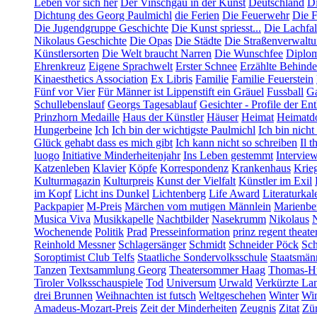
Leben vor sich her
Der Vinschgau in der Kunst
Deutschland
Di
Dichtung des Georg Paulmichl
die Ferien
Die Feuerwehr
Die F
Die Jugendgruppe Geschichte
Die Kunst spriesst...
Die Lachfal
Nikolaus Geschichte
Die Opas
Die Städte
Die Straßenverwalt
Künstlersorten
Die Welt braucht Narren
Die Wunschfee
Diplom
Ehrenkreuz
Eigene Sprachwelt
Erster Schnee
Erzählte Behind
Kinaesthetics Association
Ex Libris
Familie
Familie Feuerstein
Fünf vor Vier
Für Männer ist Lippenstift ein Gräuel
Fussball
Ga
Schullebenslauf
Georgs Tagesablauf
Gesichter - Profile der En
Prinzhorn Medaille
Haus der Künstler
Häuser
Heimat
Heimatd
Hungerbeine
Ich
Ich bin der wichtigste Paulmichl
Ich bin nicht
Glück gehabt dass es mich gibt
Ich kann nicht so schreiben
Il t
luogo
Initiative Minderheitenjahr
Ins Leben gestemmt
Intervie
Katzenleben
Klavier
Köpfe
Korrespondenz
Krankenhaus
Krie
Kulturmagazin
Kulturpreis
Kunst der Vielfalt
Künstler im Exil
im Kopf
Licht ins Dunkel
Lichtenberg
Life Award
Literaturkal
Packpapier
M-Preis
Märchen vom mutigen Männlein
Marienbe
Musica Viva
Musikkapelle
Nachtbilder
Nasekrumm
Nikolaus
Wochenende
Politik
Prad
Presseinformation
prinz regent theate
Reinhold Messner
Schlagersänger
Schmidt
Schneider Pöck
Sch
Soroptimist Club Telfs
Staatliche Sondervolksschule
Staatsmän
Tanzen
Textsammlung Georg
Theatersommer Haag
Thomas-Hü
Tiroler Volksschauspiele
Tod
Universum
Urwald
Verkürzte La
drei Brunnen
Weihnachten ist futsch
Weltgeschehen
Winter
Win
Amadeus-Mozart-Preis
Zeit der Minderheiten
Zeugnis
Zitat
Zür