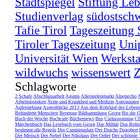
Stadtspiegel
Stiftung Leb
Studienverlag
südostschw
Tafie Tirol
Tageszeitung 
Tiroler Tageszeitung
Uni
Universität Wien
Werksta
wildwuchs
wissenswert
Schlagworte
2 Schafe
Abschlussarbeit
Agums
Allerseelenmarkt
Alpenecho
A
Arbeitslosigkeit
Ärzte und Krankheit und Medizin
Astronauten
Auferstehung
Augenblicke 2013
Aus dem Rohrlauf des Leben
Behinderte Menschen
Bergtour
Bildsammlung Georg
Bis die 
Buch der Woche
Buchcafe
Büchernews
Bus
Caritassonntag
C
Märchenbuch
Das Lesebuch vom Georg
Das Militär
Das Rettu
bestimmt alle Regeln
Der Campingplatz
Der Drache Dagobert
Der Mensch
Der Nebel
Der Nikolaus
Der Ortler
Der schönste 