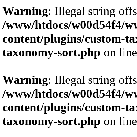
Warning
: Illegal string off
/www/htdocs/w00d54f4/w
content/plugins/custom-t
taxonomy-sort.php
on lin
Warning
: Illegal string off
/www/htdocs/w00d54f4/w
content/plugins/custom-t
taxonomy-sort.php
on lin