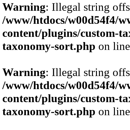
Warning
: Illegal string off
/www/htdocs/w00d54f4/w
content/plugins/custom-t
taxonomy-sort.php
on lin
Warning
: Illegal string off
/www/htdocs/w00d54f4/w
content/plugins/custom-t
taxonomy-sort.php
on lin