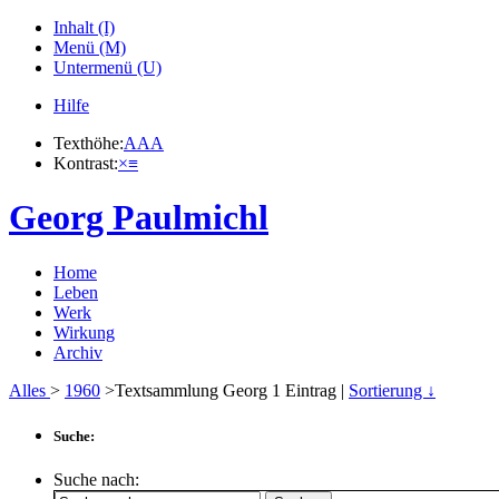
Inhalt (I)
Menü (M)
Untermenü (U)
Hilfe
Texthöhe:
A
A
A
Kontrast:
×
≡
Georg Paulmichl
Home
Leben
Werk
Wirkung
Archiv
Alles
>
1960
>Textsammlung Georg
1
Eintrag |
Sortierung ↓
Suche:
Suche nach: