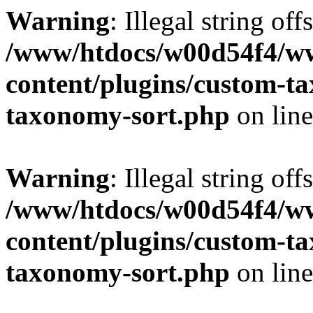
Warning
: Illegal string off
/www/htdocs/w00d54f4/w
content/plugins/custom-t
taxonomy-sort.php
on lin
Warning
: Illegal string off
/www/htdocs/w00d54f4/w
content/plugins/custom-t
taxonomy-sort.php
on lin