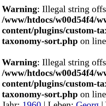
Warning
: Illegal string off
/www/htdocs/w00d54f4/w
content/plugins/custom-t
taxonomy-sort.php
on lin
Warning
: Illegal string off
/www/htdocs/w00d54f4/w
content/plugins/custom-t
taxonomy-sort.php
on lin
Jahr:
1960
|
Leben:
Georg
|