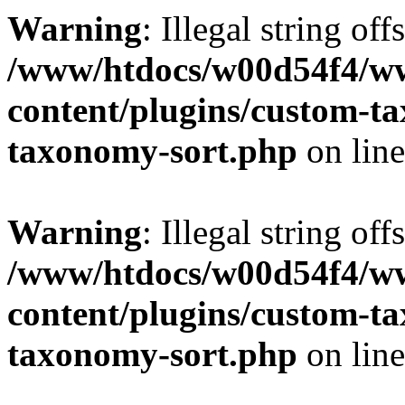
Warning
: Illegal string off
/www/htdocs/w00d54f4/w
content/plugins/custom-t
taxonomy-sort.php
on lin
Warning
: Illegal string off
/www/htdocs/w00d54f4/w
content/plugins/custom-t
taxonomy-sort.php
on lin