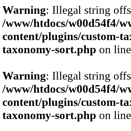
Warning
: Illegal string off
/www/htdocs/w00d54f4/w
content/plugins/custom-t
taxonomy-sort.php
on lin
Warning
: Illegal string off
/www/htdocs/w00d54f4/w
content/plugins/custom-t
taxonomy-sort.php
on lin