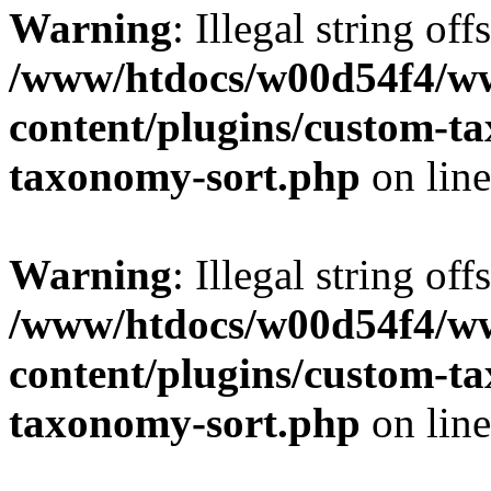
Warning
: Illegal string off
/www/htdocs/w00d54f4/w
content/plugins/custom-t
taxonomy-sort.php
on lin
Warning
: Illegal string off
/www/htdocs/w00d54f4/w
content/plugins/custom-t
taxonomy-sort.php
on lin