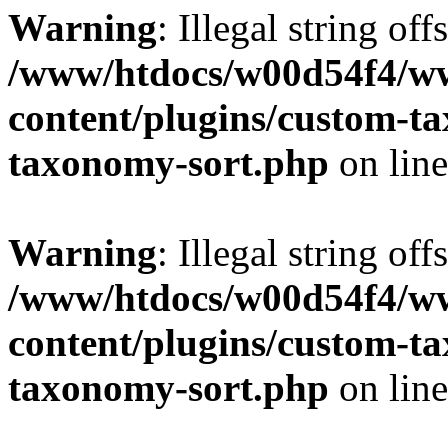
Warning
: Illegal string off
/www/htdocs/w00d54f4/w
content/plugins/custom-t
taxonomy-sort.php
on lin
Warning
: Illegal string off
/www/htdocs/w00d54f4/w
content/plugins/custom-t
taxonomy-sort.php
on lin