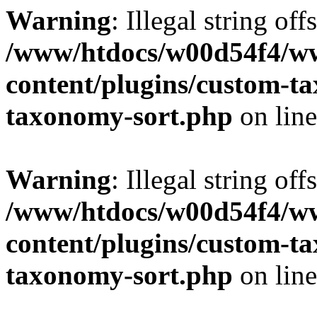
Warning
: Illegal string off
/www/htdocs/w00d54f4/w
content/plugins/custom-t
taxonomy-sort.php
on lin
Warning
: Illegal string off
/www/htdocs/w00d54f4/w
content/plugins/custom-t
taxonomy-sort.php
on lin