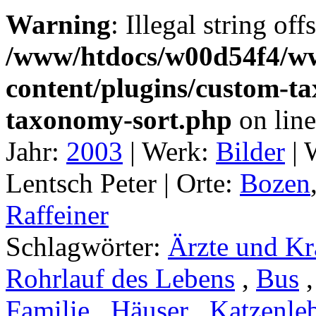
Warning
: Illegal string off
/www/htdocs/w00d54f4/w
content/plugins/custom-t
taxonomy-sort.php
on lin
Jahr:
2003
|
Werk:
Bilder
|
Lentsch Peter |
Orte:
Bozen
Raffeiner
Schlagwörter:
Ärzte und Kr
Rohrlauf des Lebens
,
Bus
Familie
,
Häuser
,
Katzenle