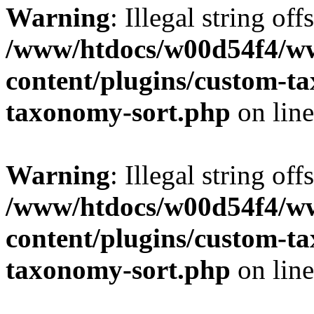
Warning
: Illegal string off
/www/htdocs/w00d54f4/w
content/plugins/custom-t
taxonomy-sort.php
on lin
Warning
: Illegal string off
/www/htdocs/w00d54f4/w
content/plugins/custom-t
taxonomy-sort.php
on lin