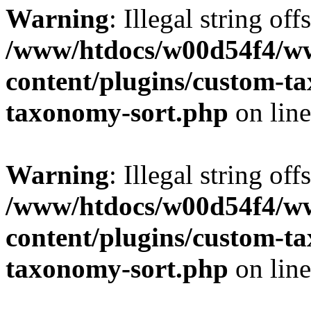
Warning
: Illegal string off
/www/htdocs/w00d54f4/w
content/plugins/custom-t
taxonomy-sort.php
on lin
Warning
: Illegal string off
/www/htdocs/w00d54f4/w
content/plugins/custom-t
taxonomy-sort.php
on lin