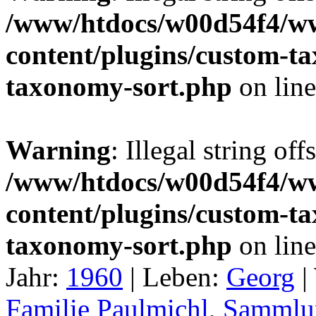
/www/htdocs/w00d54f4/w
content/plugins/custom-t
taxonomy-sort.php
on lin
Warning
: Illegal string off
/www/htdocs/w00d54f4/w
content/plugins/custom-t
taxonomy-sort.php
on lin
Jahr:
1960
|
Leben:
Georg
|
Familie Paulmichl
,
Sammlun