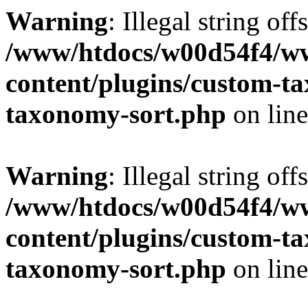
Warning
: Illegal string off
/www/htdocs/w00d54f4/w
content/plugins/custom-t
taxonomy-sort.php
on lin
Warning
: Illegal string off
/www/htdocs/w00d54f4/w
content/plugins/custom-t
taxonomy-sort.php
on lin