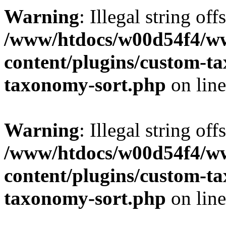
Warning
: Illegal string off
/www/htdocs/w00d54f4/w
content/plugins/custom-t
taxonomy-sort.php
on lin
Warning
: Illegal string off
/www/htdocs/w00d54f4/w
content/plugins/custom-t
taxonomy-sort.php
on lin