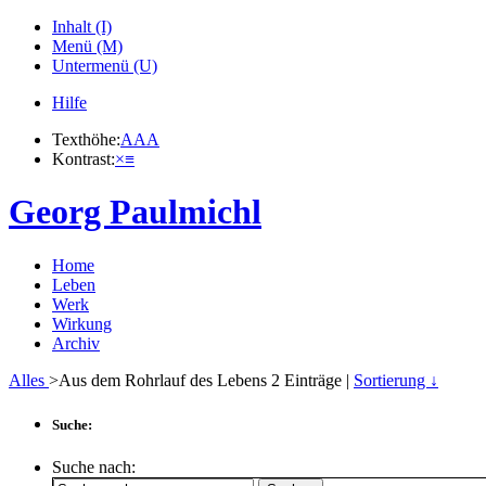
Inhalt (I)
Menü (M)
Untermenü (U)
Hilfe
Texthöhe:
A
A
A
Kontrast:
×
≡
Georg Paulmichl
Home
Leben
Werk
Wirkung
Archiv
Alles
>Aus dem Rohrlauf des Lebens
2
Einträge |
Sortierung ↓
Suche:
Suche nach: