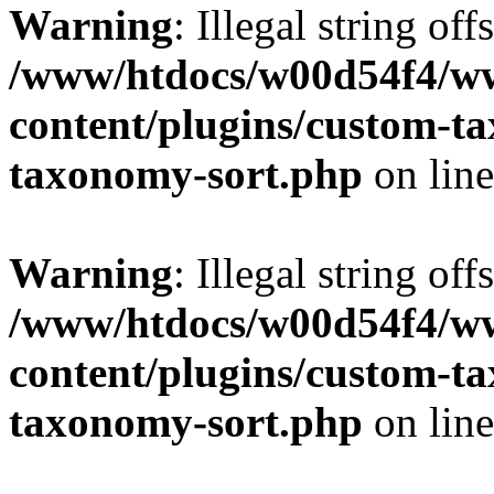
Warning
: Illegal string off
/www/htdocs/w00d54f4/w
content/plugins/custom-t
taxonomy-sort.php
on lin
Warning
: Illegal string off
/www/htdocs/w00d54f4/w
content/plugins/custom-t
taxonomy-sort.php
on lin