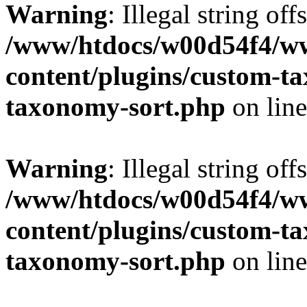
Warning
: Illegal string off
/www/htdocs/w00d54f4/w
content/plugins/custom-t
taxonomy-sort.php
on lin
Warning
: Illegal string off
/www/htdocs/w00d54f4/w
content/plugins/custom-t
taxonomy-sort.php
on lin