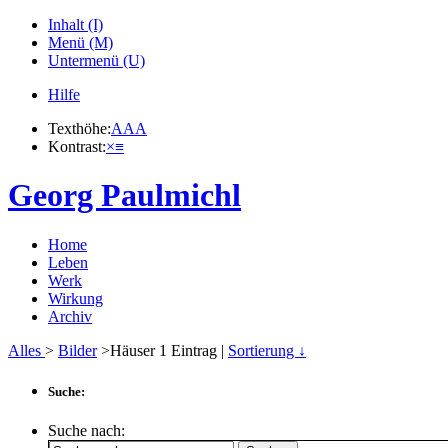
Inhalt (I)
Menü (M)
Untermenü (U)
Hilfe
Texthöhe:
A
A
A
Kontrast:
×
≡
Georg Paulmichl
Home
Leben
Werk
Wirkung
Archiv
Alles
>
Bilder
>Häuser
1
Eintrag |
Sortierung ↓
Suche:
Suche nach: