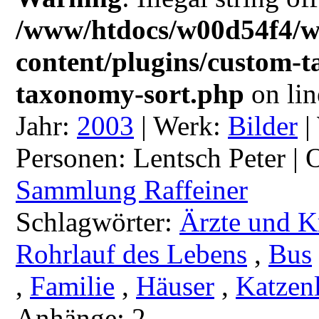
/www/htdocs/w00d54f4/w
content/plugins/custom-
taxonomy-sort.php
on li
Jahr:
2003
|
Werk:
Bilder
|
Personen:
Lentsch Peter |
O
Sammlung Raffeiner
Schlagwörter:
Ärzte und K
Rohrlauf des Lebens
,
Bus
,
Familie
,
Häuser
,
Katzen
Anhänge:
2