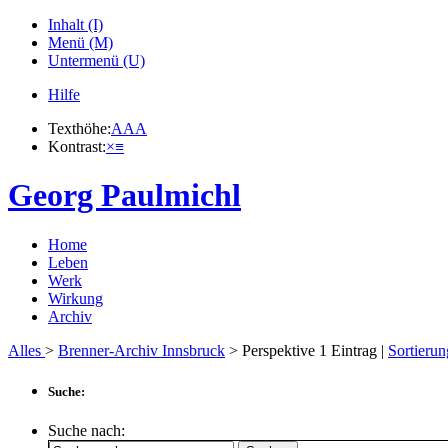
Inhalt (I)
Menü (M)
Untermenü (U)
Hilfe
Texthöhe:
A
A
A
Kontrast:
×
≡
Georg Paulmichl
Home
Leben
Werk
Wirkung
Archiv
Alles
>
Brenner-Archiv Innsbruck
> Perspektive
1
Eintrag |
Sortierun
Suche:
Suche nach: