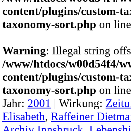
content/plugins/custom-t
taxonomy-sort.php
on lin
Warning
: Illegal string off
/www/htdocs/w00d54f4/w
content/plugins/custom-t
taxonomy-sort.php
on lin
Jahr:
2001
|
Wirkung:
Zeitu
Elisabeth
,
Raffeiner Dietma
Archiv Innsbruck
,
Lebenshi